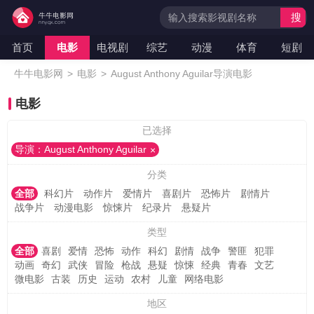
搜
索
首页
电影
电视剧
综艺
动漫
体育
短剧
牛牛电影网
>
电影
>
August Anthony Aguilar导演电影
电影
已选择
导演：August Anthony Aguilar
分类
全部
科幻片
动作片
爱情片
喜剧片
恐怖片
剧情片
战争片
动漫电影
惊悚片
纪录片
悬疑片
类型
全部
喜剧
爱情
恐怖
动作
科幻
剧情
战争
警匪
犯罪
动画
奇幻
武侠
冒险
枪战
悬疑
惊悚
经典
青春
文艺
微电影
古装
历史
运动
农村
儿童
网络电影
地区