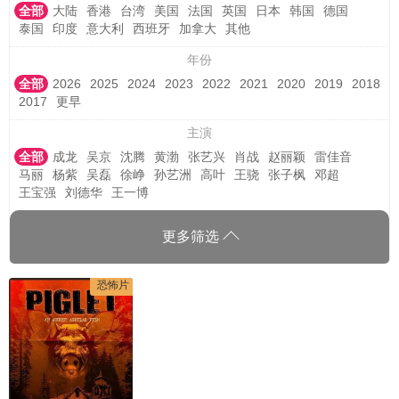
全部
大陆
香港
台湾
美国
法国
英国
日本
韩国
德国
泰国
印度
意大利
西班牙
加拿大
其他
年份
全部
2026
2025
2024
2023
2022
2021
2020
2019
2018
2017
更早
主演
全部
成龙
吴京
沈腾
黄渤
张艺兴
肖战
赵丽颖
雷佳音
马丽
杨紫
吴磊
徐峥
孙艺洲
高叶
王骁
张子枫
邓超
王宝强
刘德华
王一博
更多筛选
恐怖片