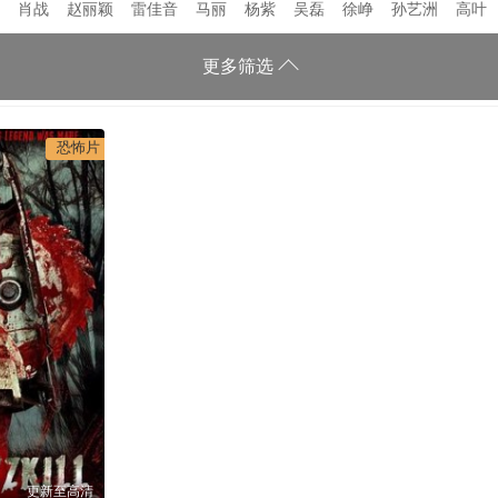
肖战
赵丽颖
雷佳音
马丽
杨紫
吴磊
徐峥
孙艺洲
高叶
更多筛选
恐怖片
更新至高清