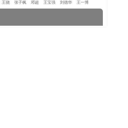
王骁
张子枫
邓超
王宝强
刘德华
王一博