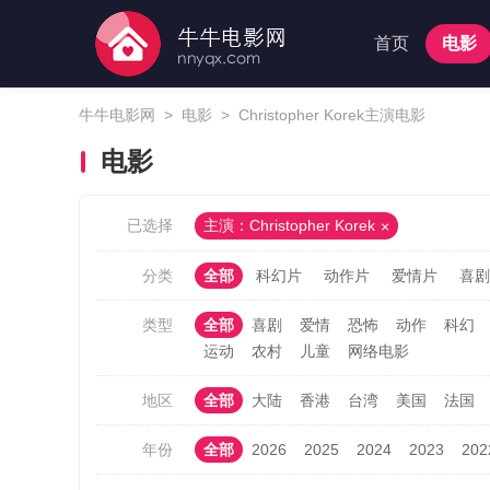
首页
电影
牛牛电影网
>
电影
>
Christopher Korek主演电影
电影
已选择
主演：Christopher Korek
分类
全部
科幻片
动作片
爱情片
喜剧
类型
全部
喜剧
爱情
恐怖
动作
科幻
运动
农村
儿童
网络电影
地区
全部
大陆
香港
台湾
美国
法国
年份
全部
2026
2025
2024
2023
202