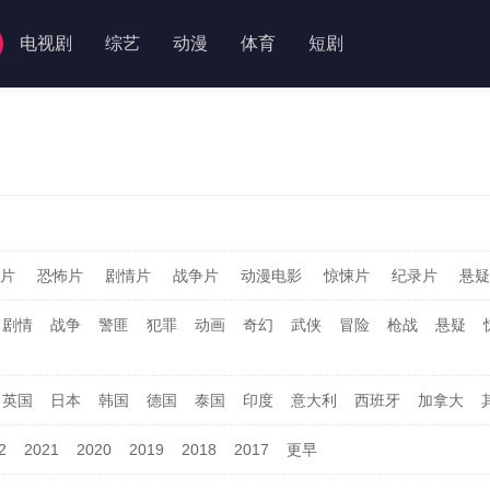
电视剧
综艺
动漫
体育
短剧
片
恐怖片
剧情片
战争片
动漫电影
惊悚片
纪录片
悬疑
剧情
战争
警匪
犯罪
动画
奇幻
武侠
冒险
枪战
悬疑
英国
日本
韩国
德国
泰国
印度
意大利
西班牙
加拿大
2
2021
2020
2019
2018
2017
更早