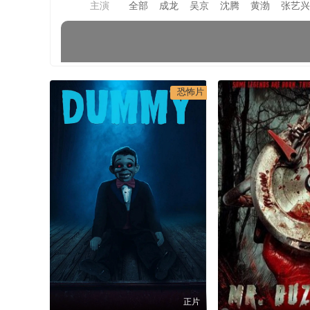
主演
全部
成龙
吴京
沈腾
黄渤
张艺兴
恐怖片
正片