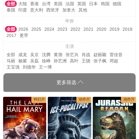
全部
大陆
香港
台湾
美国
法国
英国
日本
韩国
德国
泰国
印度
意大利
西班牙
加拿大
其他
年份
全部
2026
2025
2024
2023
2022
2021
2020
2019
2018
2017
更早
主演
全部
成龙
吴京
沈腾
黄渤
张艺兴
肖战
赵丽颖
雷佳音
马丽
杨紫
吴磊
徐峥
孙艺洲
高叶
王骁
张子枫
邓超
王宝强
刘德华
王一博
更多筛选
科幻片
动作片
动作片