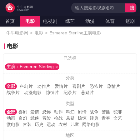
搜
索
首页
电影
电视剧
综艺
动漫
体育
短剧
牛牛电影网
>
电影
>
Esmeree Sterling主演电影
电影
已选择
主演：Esmeree Sterling
分类
全部
科幻片
动作片
爱情片
喜剧片
恐怖片
剧情片
战争片
动漫电影
惊悚片
纪录片
悬疑片
类型
全部
喜剧
爱情
恐怖
动作
科幻
剧情
战争
警匪
犯罪
动画
奇幻
武侠
冒险
枪战
悬疑
惊悚
经典
青春
文艺
微电影
古装
历史
运动
农村
儿童
网络电影
地区