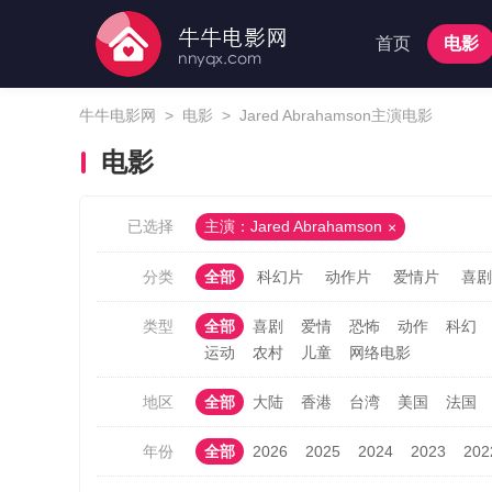
首页
电影
牛牛电影网
>
电影
>
Jared Abrahamson主演电影
电影
已选择
主演：Jared Abrahamson
分类
全部
科幻片
动作片
爱情片
喜剧
类型
全部
喜剧
爱情
恐怖
动作
科幻
运动
农村
儿童
网络电影
地区
全部
大陆
香港
台湾
美国
法国
年份
全部
2026
2025
2024
2023
202