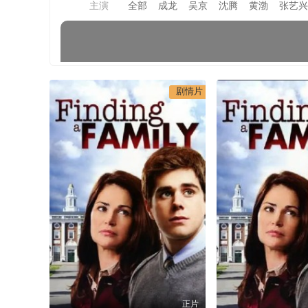
主演
全部
成龙
吴京
沈腾
黄渤
张艺兴
剧情片
正片