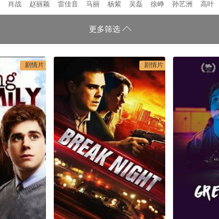
肖战
赵丽颖
雷佳音
马丽
杨紫
吴磊
徐峥
孙艺洲
高叶
更多筛选
剧情片
剧情片