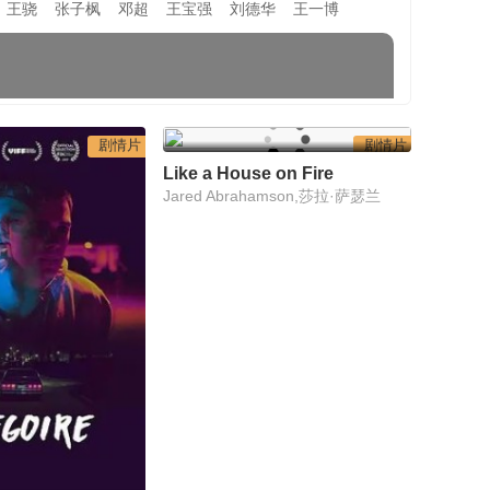
王骁
张子枫
邓超
王宝强
刘德华
王一博
剧情片
剧情片
Like a House on Fire
Jared Abrahamson,莎拉·萨瑟兰