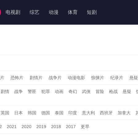
电视剧
综艺
动漫
体育
短剧
片
恐怖片
剧情片
战争片
动漫电影
惊悚片
纪录片
悬疑
剧情
战争
警匪
犯罪
动画
奇幻
武侠
冒险
枪战
悬疑
英国
日本
韩国
德国
泰国
印度
意大利
西班牙
加拿大
2
2021
2020
2019
2018
2017
更早