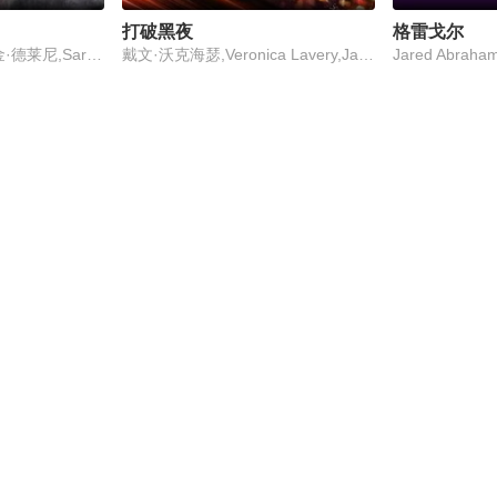
打破黑夜
格雷戈尔
Jared Abrahamson,金·德莱尼,Sarah-Jane Redmond
戴文·沃克海瑟,Veronica Lavery,Jared Abrahamson,Barbara Jean Barrielle,Michelle Way