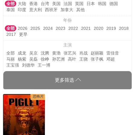
全部
大陆
香港
台湾
美国
法国
英国
日本
韩国
德国
泰国
印度
意大利
西班牙
加拿大
其他
年份
全部
2026
2025
2024
2023
2022
2021
2020
2019
2018
2017
更早
主演
全部
成龙
吴京
沈腾
黄渤
张艺兴
肖战
赵丽颖
雷佳音
马丽
杨紫
吴磊
徐峥
孙艺洲
高叶
王骁
张子枫
邓超
王宝强
刘德华
王一博
更多筛选
恐怖片