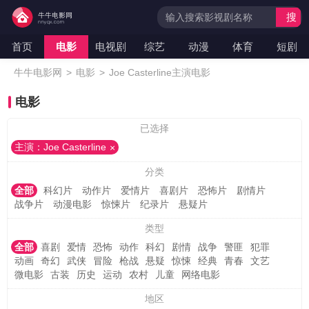
搜
索
首页
电影
电视剧
综艺
动漫
体育
短剧
牛牛电影网
>
电影
>
Joe Casterline主演电影
电影
已选择
主演：Joe Casterline
分类
全部
科幻片
动作片
爱情片
喜剧片
恐怖片
剧情片
战争片
动漫电影
惊悚片
纪录片
悬疑片
类型
全部
喜剧
爱情
恐怖
动作
科幻
剧情
战争
警匪
犯罪
动画
奇幻
武侠
冒险
枪战
悬疑
惊悚
经典
青春
文艺
微电影
古装
历史
运动
农村
儿童
网络电影
地区