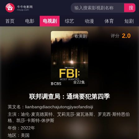
搜
索
首页
电影
电视剧
综艺
动漫
体育
短剧
2.0
评分
欧美剧
全22集
联邦调查局：通缉要犯第四季
英文名：
lianbangdiaochajutongjiyaofandisiji
主演：
迪伦·麦克德莫特
、
艾莉克莎·黛瓦洛斯
、
罗克西·斯特恩伯
格
、
凯莎·卡斯特-休伊斯
年份：
2022年
地区：
美国