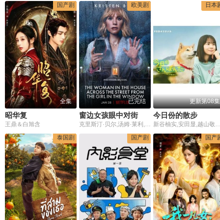
国产剧
欧美剧
日本
全集
已完结
更新第08集
昭华复
窗边女孩眼中对街的屋中女子
今日份的散步
王鼎＆白旭含
克里斯汀·贝尔,汤姆·莱利,迈克尔·伊雷,Appy,Pratt,瑞秋·拉姆拉斯,克里斯托弗·陈,Abhi,Trivedi,雪莱·亨尼格,玛丽·霍兰,卡梅隆·布莱顿,Christina,Anthony,本杰明·莱维·阿基拉,Samsara,Leela,Yett,Brenda,Koo,Nicole,Pulliam,Karen,McClain
新谷柚实,安田显,越山敬达,濑户琴枫
泰国剧
国产剧
国产