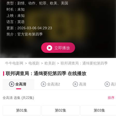
类型：
剧情
、
动作
、
犯罪
、
欧美
、
美国
时长：
未知
上映：
未知
语言：
英语
更新：
2026-03-06 04:29:23
简介：
官方宣布第四季
立即播放
牛牛电影网
>
电视剧
>
欧美剧
>
联邦调查局：通缉要犯第四季
联邦调查局：通缉要犯第四季 在线播放
全高清
全高清2
高清
高
全高清 选集 (共22集)
排序
第01集
第02集
第03集