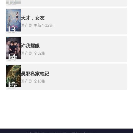
12
天才，女友
国产剧
更新至12集
13
许我耀眼
国产剧
全32集
14
吴邪私家笔记
国产剧
全18集
15