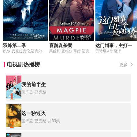
已完结
已完结
全集
双峰第二季
喜鹊谋杀案
这门婚事，主打一个反向饲养
凯尔·麦克拉克伦,迈克尔·昂吉恩,梅晨·阿米克,达纳·艾希布鲁克,理查德·贝梅尔,拉腊·弗林·鲍尔,雪琳·芬,沃伦·福斯特,佩吉·利普顿,詹姆斯·马歇尔,埃沃雷特·麦克吉尔,杰克·南斯,金米·罗伯特森,陈冲,派珀·劳瑞
莱丝利·曼维尔,蒂姆·迈克穆兰,康勒斯·希尔,迈克尔·马罗尼,亚历山德罗斯·洛戈蒂斯,克莱尔·拉什布鲁克,丹尼尔·梅斯,马修·比尔德,罗肯·克兰尼奇,多萝西·阿特金森,皮帕·海伍德,内森·克拉克,哈利·劳蒂,尼娅·迪肯,凯伦·韦斯特伍德,伊恩·劳埃德·安德森,乔尔·伯克特,裘德·希尔,楚库玛·奥曼巴拉,丹妮尔·瑞恩,保罗·泰来克,卡尔·柯林斯,桑吉弗·科赫利,娜塔丽·阿明,菲娜·奥鲁赫,詹姆斯·弗林,贝弗莉·朗赫斯特,布赖恩·罗杰,苏塔拉·盖尔,凯特·吉尔摩
黄诗琪＆李隆泽
电视剧热播榜
更多
我的前半生
国产剧
已完结
1
这一秒过火
国产剧
已完结 共33集
2