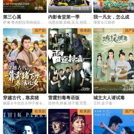
第2集
第20集完结
全集
第三心属
内影食堂第一季
我一凡女，怎么成仙了
萨澜·鲁杰耶拉塔纳福拉潘,纳塔西特·尤阿瑞克西,塔萨彭·维瓦隆,纳塔奇·司隶朋通,塔那克利·奇安淳亚,珈萨达·詹曼诺,索恩塔斯特·布昂加姆
乌恩吉雅,若榆,吴戈,包瑶叶,散萨尔,马乐
瑾萱＆江路祺
国产剧
香港剧
国产
全集
完结
全24集
穿越古代，靠卖猪下水养活儿女
雷霆扫毒粤语版
城主大人请试毒
杨霖＆牛欣欣＆仲子睿＆徐大宁
苗侨伟,林峯,徐子珊,官恩娜,吴绮莉,黄智贤,欧阳靖,郭政鸿,罗乐林,林子善
王轩,金子璇
欧美剧
欧美剧
国产