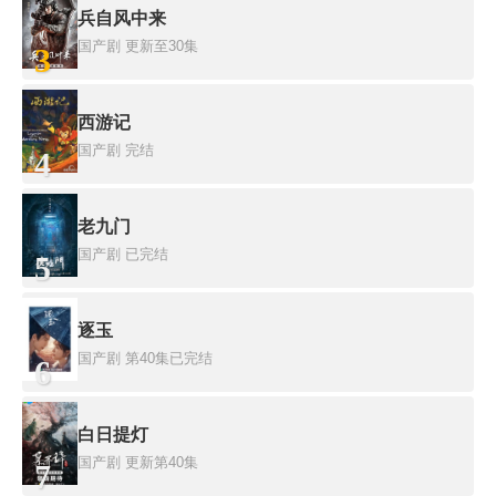
兵自风中来
国产剧
更新至30集
3
西游记
国产剧
完结
4
老九门
国产剧
已完结
5
逐玉
国产剧
第40集已完结
6
白日提灯
国产剧
更新第40集
7