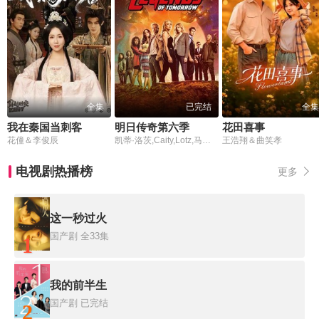
全集
已完结
全集
我在秦国当刺客
明日传奇第六季
花田喜事
花僮＆李俊辰
凯蒂·洛茨,Caity,Lotz,马特·瑞安,多米尼克·珀塞尔,杰斯·麦卡兰,尼克·扎诺,塔拉·阿什,雷蒙娜·杨,米娜桑德沃,尼克·毕肖普,奥利维亚·斯旺,艾米·彭伯顿
王浩翔＆曲笑孝
电视剧热播榜
更多
这一秒过火
国产剧
全33集
1
我的前半生
国产剧
已完结
2