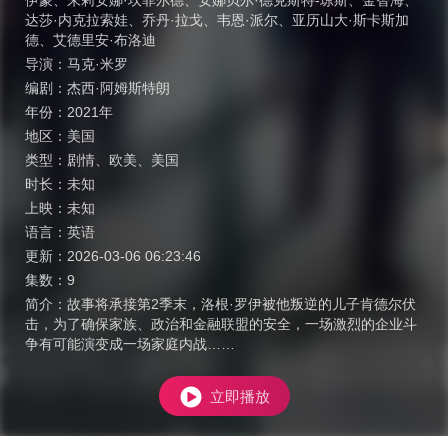
伊蒙
、
朱莉安娜·坎菲尔德
、
安娜贝尔·德克斯特-琼斯
、
金智海
、
达莎·内克拉索娃
、
乔丹·拉戈
、
韦恩·派尔
、
亚历山大·斯卡斯加
德
、
艾德里安·布洛迪
导演：
马克·米罗
编剧：
杰西·阿姆斯特朗
年份：
2021年
地区：
美国
类型：
剧情
、
欧美
、
美国
时长：
未知
上映：
未知
语言：
英语
更新：
2026-03-06 06:23:46
集数：
9
简介：
故事将承接第2季末，洛根·罗伊被他叛逆的儿子肯德尔伏
击，为了确保家族、政治和金融联盟的安全，一场激烈的企业斗
争有可能演变成一场家庭内战……
立即播放