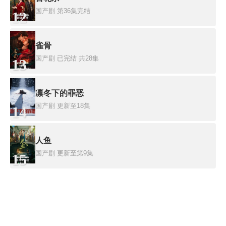
国产剧
第36集完结
12
雀骨
国产剧
已完结 共28集
13
凛冬下的罪恶
国产剧
更新至18集
14
人鱼
国产剧
更新至第9集
15