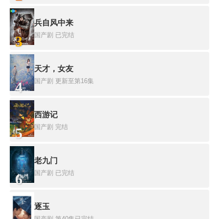
兵自风中来
国产剧
已完结
3
天才，女友
国产剧
更新至第16集
4
西游记
国产剧
完结
5
老九门
国产剧
已完结
6
逐玉
国产剧
第40集已完结