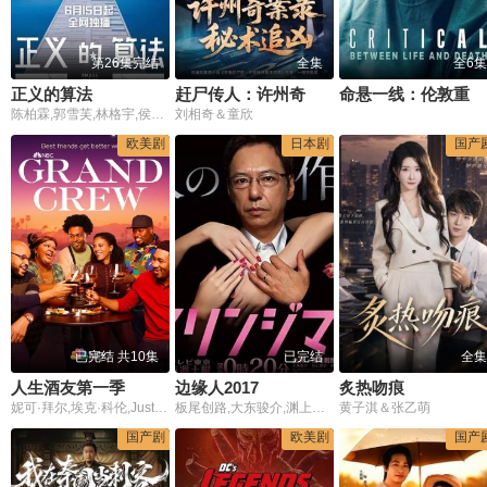
第26集完结
全集
全6集
正义的算法
赶尸传人：许州奇案录秘术追凶
命悬一线：伦敦重症急救实录
陈柏霖,郭雪芙,林格宇,侯彦西,林育品
刘相奇＆童欣
欧美剧
日本剧
国产
已完结 共10集
已完结
全集
人生酒友第一季
边缘人2017
炙热吻痕
妮可·拜尔,埃克·科伦,Justin Cunningham
板尾创路,大东骏介,渊上泰史,森田甘路,东干久,村松利史,笕美和子,佐津川爱美,岸明日香,小仓优香,板野友美,山野仁
黄子淇＆张乙萌
国产剧
欧美剧
国产