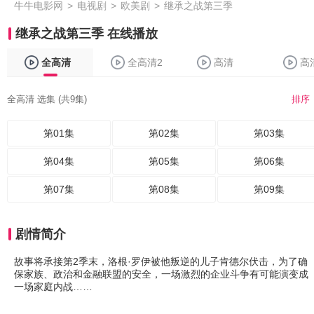
牛牛电影网
>
电视剧
>
欧美剧
>
继承之战第三季
继承之战第三季 在线播放
全高清
全高清2
高清
高
全高清 选集 (共9集)
排序
第01集
第02集
第03集
第04集
第05集
第06集
第07集
第08集
第09集
剧情简介
故事将承接第2季末，洛根·罗伊被他叛逆的儿子肯德尔伏击，为了确
保家族、政治和金融联盟的安全，一场激烈的企业斗争有可能演变成
一场家庭内战……