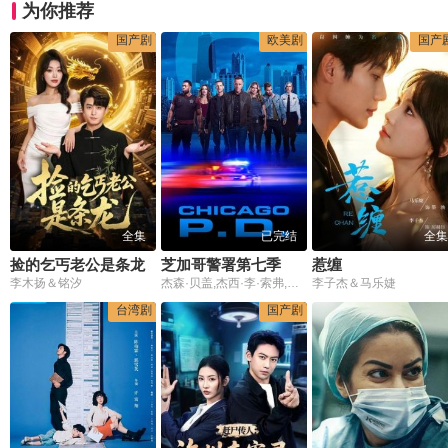
为你推荐
国产剧
欧美剧
国产
全集
已完结
全集
捡的乞丐老公是条龙
芝加哥警署第七季
惹缠
李木扬＆铭汐
杰森·贝盖,杰西·李·索弗,特蕾西·斯皮里扎科斯,Tracy,Spiridakos,帕特里克·约翰·弗吕格,玛瑞娜·斯奎尔西亚提,LaRoyce,Hawkins,Lisseth,Chavez,艾米·莫顿,保罗·安德斯坦
李子杰＆马乐婕
台湾剧
国产剧