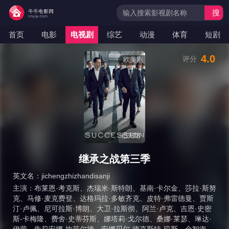
搜
索
首页
电影
电视剧
综艺
动漫
体育
短剧
4.0
评分
欧美剧
已完结
继承之战第三季
英文名：
jichengzhizhandisanji
主演：
布莱恩·考克斯
、
杰瑞米·斯特朗
、
基南·卡尔金
、
莎拉·斯努
克
、
马修·麦克费登
、
达格玛拉·多敏齐克
、
皮特·弗雷德曼
、
贾斯
汀·卢佩
、
尼可拉斯·博朗
、
大卫·拉斯彻
、
阿兰·卢克
、
吉恩·史密
斯-卡梅隆
、
费舍·史蒂芬斯
、
娜塔莉·戈尔德
、
桑娜·莱瑟
、
琳达·