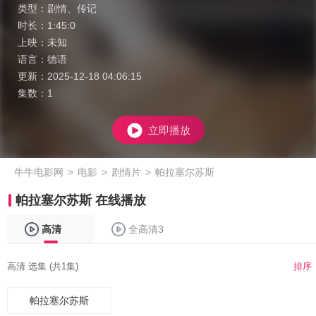
类型：
剧情
、
传记
时长：
1:45:0
上映：
未知
语言：
德语
更新：
2025-12-18 04:06:15
集数：
1
立即播放
牛牛电影网
>
电影
>
剧情片
>
帕拉塞尔苏斯
帕拉塞尔苏斯 在线播放
高清
全高清3
高清 选集 (共1集)
排序
帕拉塞尔苏斯