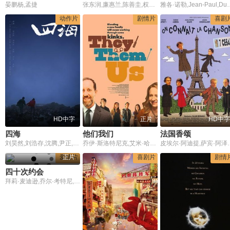
晏鹏杨,孟捷
张东润,廉惠兰,陈善圭,权海骁
雅各·诺勒,Jean-Paul,D
动作片
剧情片
喜剧
HD中字
正片
HD中字
四海
他们我们
法国香颂
刘昊然,刘浩存,沈腾,尹正,乔杉,周奇,张宥浩,冯绍峰,黄晓明,王彦霖,陈小春,吴彦姝,万梓良,赵子琪
乔伊·斯洛特尼克,艾米·哈格里夫斯
皮埃尔·阿迪提,萨宾·阿泽玛,让-皮埃尔
爱情片
正片
喜剧片
剧情
四十次约会
拜莉·麦迪逊,乔尔·考特尼,安妮·波茨,埃里克·尼尔森