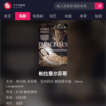
搜
索
首页
电影
电视剧
综艺
动漫
体育
短剧
剧情片
正片
帕拉塞尔苏斯
主演：
维尔纳·克劳斯
、
安内莉丝·赖因霍尔德
、
Harry
Langewisch
导演：
G·W·帕布斯特
年份：
1943年
地区：
德国