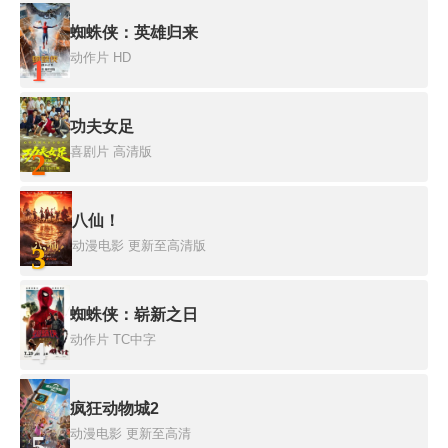
蜘蛛侠：英雄归来
动作片
HD
1
功夫女足
喜剧片
高清版
2
八仙！
动漫电影
更新至高清版
3
蜘蛛侠：崭新之日
动作片
TC中字
4
疯狂动物城2
动漫电影
更新至高清
5