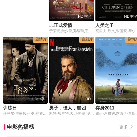
HD中字
HD中字
非正式爱情
人类之子
于荣光,樊少皇,孙耀琦,王岗,太子,吴珏瑾,吴春怡,孙玮,乐思宏,秦汉擂
克里夫·欧文,朱
剧情片
喜剧片
剧情
HD中字
HD
训练日
男子，怪人，谜团
存身2011
丹泽尔·华盛顿,伊桑·霍克,斯科特·格伦,汤姆·贝伦杰,哈里斯·于林,雷蒙德·J·巴里,克利夫·柯蒂斯,德瑞博士,史努比狗狗,玛西·格雷,夏洛特·阿雅娜,伊娃·门德斯,尼克·齐兰德,Jaime,Gomez,雷蒙德·克鲁斯,诺尔·古格雷米,Samantha,Esteban,弗兰·克朗茨,萨拉·丹尼尔·马迪森,威尔·斯图尔特,丹泽尔·惠特克,大卫·阿耶,泰瑞·克鲁斯,彼得·格林纳,娜姆拉塔辛格古吉尔,Gary,Rodriguez
凯特·贝兰特,大卫·哈伯,澳澜·琼斯,Heather Lawless,迈克尔·勒纳,阿尔弗雷德·莫里纳,亚历克斯·奥泽罗夫,莉迪亚·波尔图,Marion Van Cuyck,玛丽·沃伦诺夫
谢伊·惠格姆,杰西卡·查斯坦,迈克
电影热播榜
更多