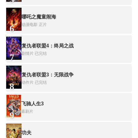
哪吒之魔童闹海
动漫电影
正片
6
复仇者联盟4：终局之战
剧情片
已完结
7
复仇者联盟3：无限战争
动作片
已完结
8
飞驰人生3
喜剧片
9
功夫