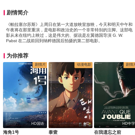
剧情简介
《帕拉塞尔苏斯》上周日在第一大道放映室放映，今天和明天中午和
午夜将在那里重演，是电影和政治史的一个非常特别的注脚。这部电
影从未在纽约上映过，这是伟大的、据说是左翼德国导演 G. W.
Pabst 在二战前回到纳粹德国后拍摄的第二部电影。
为你推荐
剧情片
动漫电影
剧情
HD国语
HD
HD中字
海角1号
泰壹
在我遗忘之前