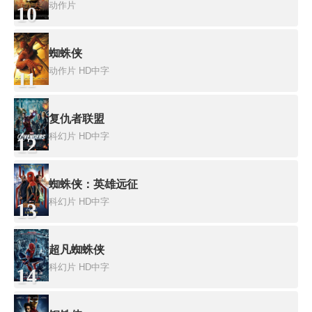
动作片
10
蜘蛛侠
动作片
HD中字
11
复仇者联盟
科幻片
HD中字
12
蜘蛛侠：英雄远征
科幻片
HD中字
13
超凡蜘蛛侠
科幻片
HD中字
14