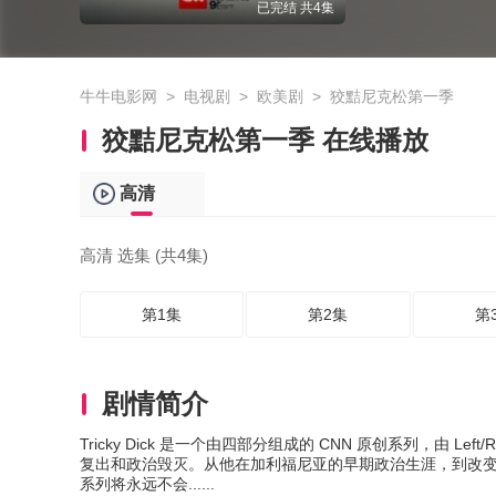
已完结 共4集
牛牛电影网
>
电视剧
>
欧美剧
>
狡黠尼克松第一季
狡黠尼克松第一季 在线播放
高清
高清 选集 (共4集)
第1集
第2集
第
剧情简介
Tricky Dick 是一个由四部分组成的 CNN 原创系列，由
复出和政治毁灭。从他在加利福尼亚的早期政治生涯，到改变
系列将永远不会......