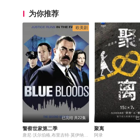
为你推荐
欧美剧
已完结 共22集
已
警察世家第二季
聚离
唐尼·沃尔伯格,布里吉特·莫伊纳汉,汤姆·塞立克,兰·卡琉
阿录