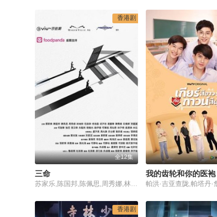
香港剧
全12集
三命
我的齿轮和你的医袍
苏家乐,陈国邦,陈佩思,周秀娜,林恺铃,伍咏诗,徐浩昌,胡子彤,袁富华,陈倩扬,阮德锵,李丽丽,何启华,许博文,张文杰,朱鉴然,陆骏光,赵伊祎,何华超,周祉君,林子杰,吴泽峰,米拉,张锦程,卢子英,冯允谦,邱士缙,刘永健
香港剧