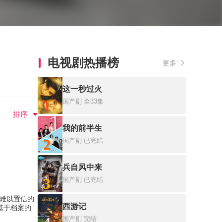
电视剧热播榜
更多
这一秒过火
1
国产剧
全33集
排序
我的前半生
2
国产剧
已完结
兵自风中来
3
国产剧
已完结
令人难以置信的
西游记
基于档案的
国产剧
完结