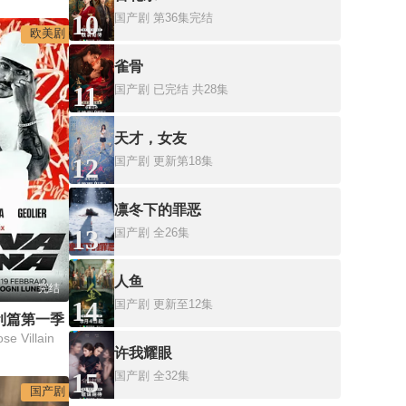
10
国产剧
第36集完结
欧美剧
雀骨
11
国产剧
已完结 共28集
天才，女友
12
国产剧
更新第18集
凛冬下的罪恶
13
国产剧
全26集
人鱼
完结
14
国产剧
更新至12集
利篇第一季
se Villain
许我耀眼
15
国产剧
全32集
国产剧