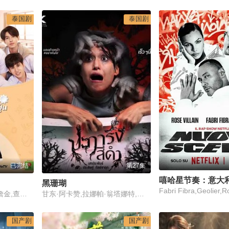
泰国剧
泰国剧
已完结
第27集
嘻哈星节奏：意大
黑珊瑚
Fabri Fibra,Geolier,Ro
帕洪·吉亚查陇,帕塔丹·詹金,查亚功·朱塔玛斯,帕文·库卡拉尼亚维奇,Un,Napat,Patcharachavalit,妮拉·栓勒玛,因泰拉·贾龙珀拉,普拉瓦特·曼努普拉塞特,尼科·塞瑞奥尔特
甘东·阿卡赞,拉娜帕·翁塔娜特,莫拉克·桑塔维,塔纳功·陂沙亚侬,玛妮娜·甘姆雯,帕拉查功·皮亚萨库乔,周·艮欧若戈·塔潘努特,松希·努诺卡空希,缓乐莉·格隆格侬,温拿·圭毕达,迪·威威迪·巴沃隆凯拉霆卡州恩
国产剧
国产剧