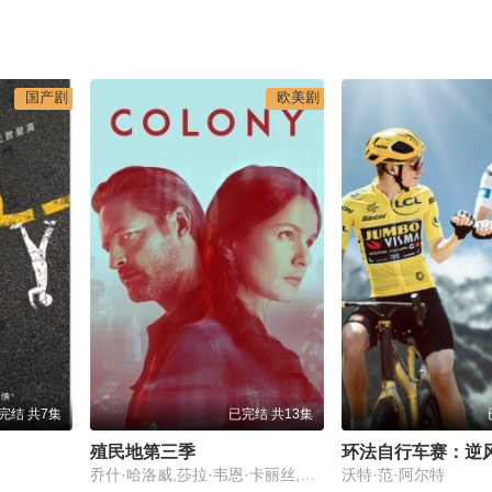
国产剧
欧美剧
完结 共7集
已完结 共13集
殖民地第三季
乔什·哈洛威,莎拉·韦恩·卡丽丝,彼得·雅各布森
沃特·范·阿尔特