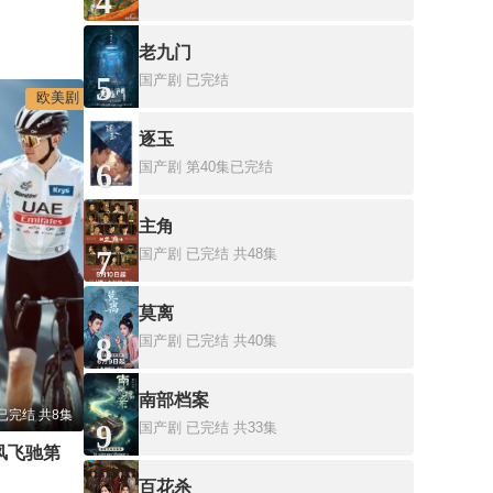
4
老九门
5
国产剧
已完结
欧美剧
逐玉
6
国产剧
第40集已完结
主角
7
国产剧
已完结 共48集
莫离
8
国产剧
已完结 共40集
南部档案
已完结 共8集
9
国产剧
已完结 共33集
环法自行车赛：逆风飞驰第二季
百花杀