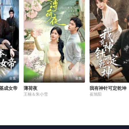
全集
全集
基成女帝
薄荷夜
我有神针可定乾坤
王楠＆朱小雪
崔旭阳