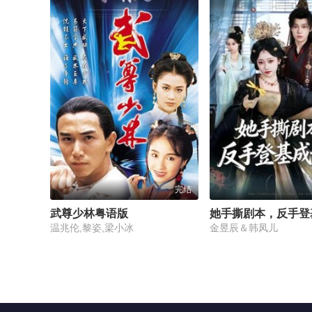
完结
武尊少林粤语版
她手撕剧本，反手登
温兆伦,黎姿,梁小冰
金昱辰＆韩凤儿