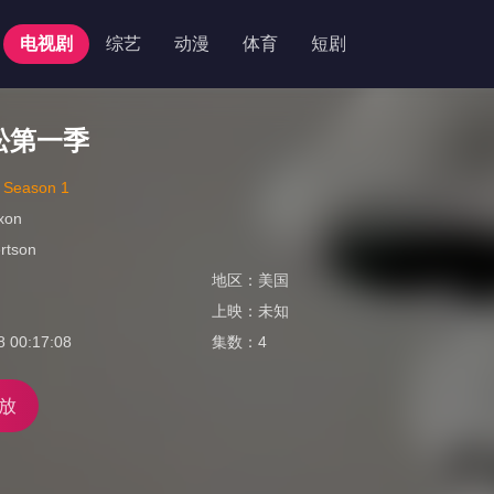
电视剧
综艺
动漫
体育
短剧
松第一季
k Season 1
xon
rtson
地区：
美国
上映：
未知
8 00:17:08
集数：
4
放