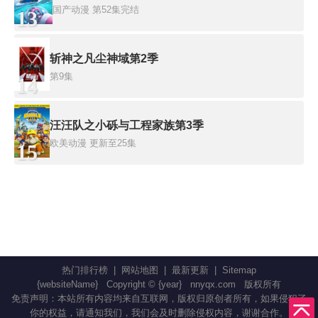
国产动漫
第52集完结
13
斩神之凡尘神域第2季
第9集
14
汪汪队之小砾与工程家族第3季
欧美动漫
更新至25集
15
热门排行榜
|
网站地图
|
最新更新
|
Sitemap
{websiteName}
Copyright © {year}
nnyqx.com
版权所有
免责声明：本站所有内容均来自互联网，版权归原创者所有，如果侵犯了
你的权益，请通知我们，我们会及时删除侵权内容，谢谢合作。