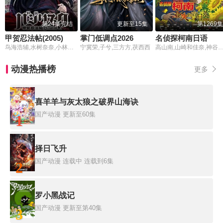
第24集完结
更新至15集
第1269集
甲贺忍法帖(2005)
掌门低调点2026
名侦探柯南日语
鸟海浩辅,水树奈奈,小林清志,京田尚子,早水理沙
宁冀荣,子兮,三方方,茯西西
高山南,山崎和佳奈,神谷明,小山力也,林原惠美,山口胜平,田中秀幸,岛本须美,绪方贤一,堀川亮,松井菜樱子,宫村优子,岩居由希子,大谷育江,高木涉,高岛雅罗,堀之纪,立木文彦,小山茉美,三石琴乃
动漫热播榜
更多
喜羊羊与灰太狼之破界山海诀
国产动漫
更新至60集
1
择日飞升
国产动漫
连载中 连载到6集
2
罗小黑战记
国产动漫
更新至第40集
3