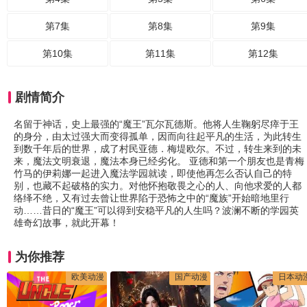
第7集
第8集
第9集
第10集
第11集
第12集
剧情简介
名留于神话，史上最强的“魔王”瓦尔瓦德斯。他将人生鞠躬尽瘁于王
的身分，由太过强大而变得孤单，因而向往起平凡的生活，为此转生
到数千年后的世界，成了村民亚德．梅堤欧尔。不过，转生来到的未
来，魔法文明衰退，魔法本身已经劣化。 亚德和第一个朋友也是青梅
竹马的伊莉娜一起进入魔法学园就读，即使他再怎么否认自己的特
别，也藏不起破格的实力。对他怀抱敬畏之心的人、向他求爱的人都
络绎不绝，又有过去曾让世界陷于恐怖之中的“魔族”开始暗地里行
动……昔日的“魔王”可以得到安稳平凡的人生吗？波澜不断的学园英
雄奇幻故事，就此开幕！
为你推荐
欧美动漫
国产动漫
日本动