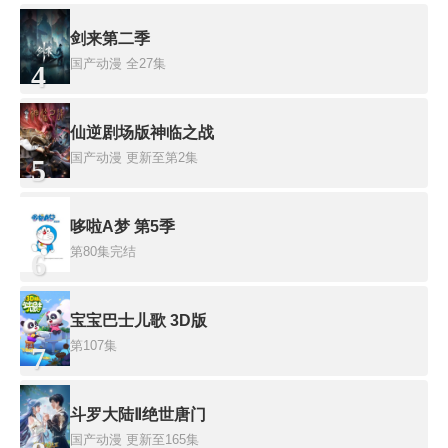
剑来第二季
国产动漫
全27集
4
仙逆剧场版神临之战
国产动漫
更新至第2集
5
哆啦A梦 第5季
第80集完结
6
宝宝巴士儿歌 3D版
第107集
7
斗罗大陆Ⅱ绝世唐门
国产动漫
更新至165集