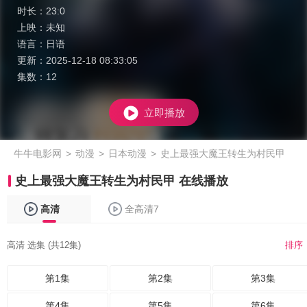
时长：
23:0
上映：
未知
语言：
日语
更新：
2025-12-18 08:33:05
集数：
12
立即播放
牛牛电影网
>
动漫
>
日本动漫
>
史上最强大魔王转生为村民甲
史上最强大魔王转生为村民甲 在线播放
高清
全高清7
高清 选集 (共12集)
排序
第1集
第2集
第3集
第4集
第5集
第6集