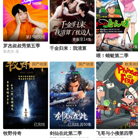
第15期完结
更新至14集
罗杰叔叔秀第五季
全13集
千金归来：我清算了枕边人
奈杰尔·吴
喂！蜻蜓第二季
国产动漫
国产动漫
欧美动
已完结
已完结 共50集
已完结
牧野传奇
剑仙在此第二季
飞哥与小佛第四季