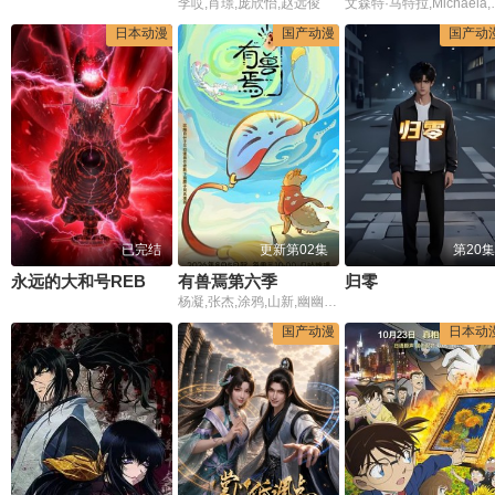
李哎,肖璟,庞欣怡,赵远俊
文森特·马特拉,Micha
日本动漫
国产动漫
国产动
已完结
更新第02集
第20集
永远的大和号REBEL3199第六章碧蓝迷宫
有兽焉第六季
归零
杨凝,张杰,涂鸦,山新,幽幽,孙睿扬,金弦,李兰陵,杨昕燃,沈依杭,许潇文
国产动漫
日本动