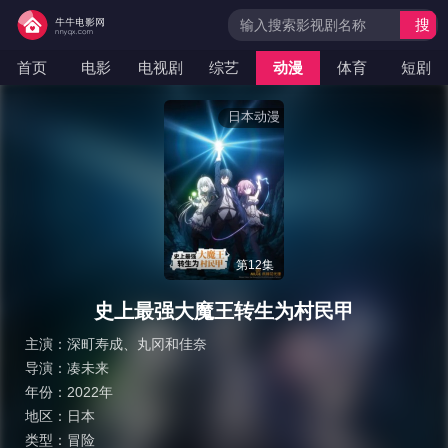
搜
索
首页
电影
电视剧
综艺
动漫
体育
短剧
日本动漫
第12集
史上最强大魔王转生为村民甲
主演：
深町寿成
、
丸冈和佳奈
导演：
凑未来
年份：
2022年
地区：
日本
类型：
冒险