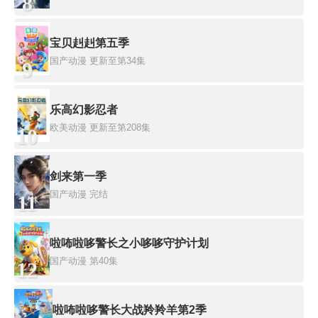
8
宝贝赳赳第五季
国产动漫
更新至第34集
9
乐高幻影忍者
欧美动漫
更新至第208集
10
剑来第一季
国产动漫
完结
11
啦咘啦哆警长之小哆哆守护计划
国产动漫
第40集
12
啦咘啦哆警长大战羚羚羊第2季