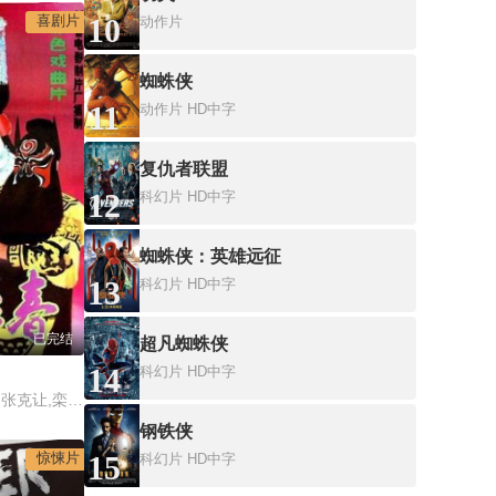
喜剧片
10
动作片
蜘蛛侠
11
动作片
HD中字
复仇者联盟
12
科幻片
HD中字
蜘蛛侠：英雄远征
13
科幻片
HD中字
已完结
超凡蜘蛛侠
14
科幻片
HD中字
王玉珍,罗长德,黄文俊,张克让,栾祖逊
钢铁侠
惊悚片
15
科幻片
HD中字