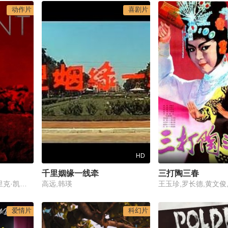
动作片
喜剧片
HD
千里姻缘一线牵
三打陶三春
丁温庆,玛丽卡·巴兰,埃里克·凯特尔,奥利维亚·霍特格伦
高远,韩瑛
爱情片
科幻片