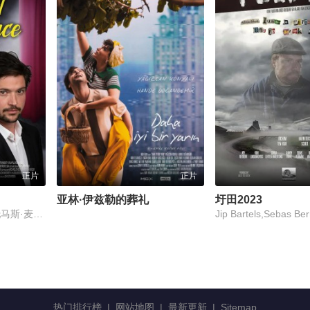
正片
正片
亚林·伊兹勒的葬礼
圩田2023
Jaime Pérez Cubero,托马斯·麦克唐纳
热门排行榜
|
网站地图
|
最新更新
|
Sitemap