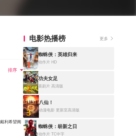
电影热播榜
更多
蜘蛛侠：英雄归来
1
动作片
HD
排序
功夫女足
2
喜剧片
高清版
八仙！
3
动漫电影
更新至高清版
姆戴利希望阐
蜘蛛侠：崭新之日
动作片
TC中字