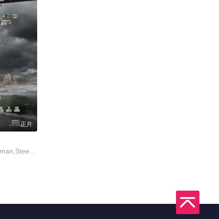
正片
Jip Bartels,Sebas Berman,Steef Cuijpers,Randy Fokke,Gerda Havertong,菲恩·林登霍威斯,Harm Duco Schut,克里斯·泰茨,乔胡姆·滕哈夫,Dook van Dijck,Joy Verberk