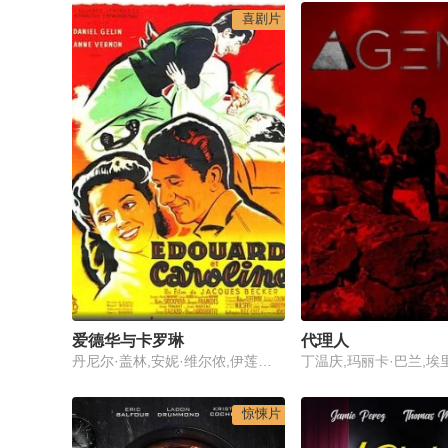
喜剧片
爱德华与卡罗琳
代理人
丹尼尔·盖林,安妮·维尔侬,伊莲娜·劳波蒂尔
惊悚片