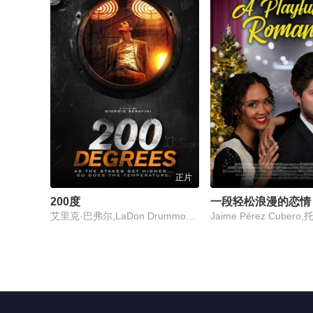
正片
200度
一段轻松浪漫的恋情
艾里克·巴弗尔,LaDon Drummond,拉里·韦德·卡瑞尔