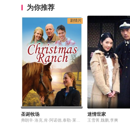
为你推荐
剧情片
圣诞牧场
迷情世家
弗朗辛·洛克,肯·阿诺德,泰勒·莱昂斯
王雪菁,魏鹏,李爽