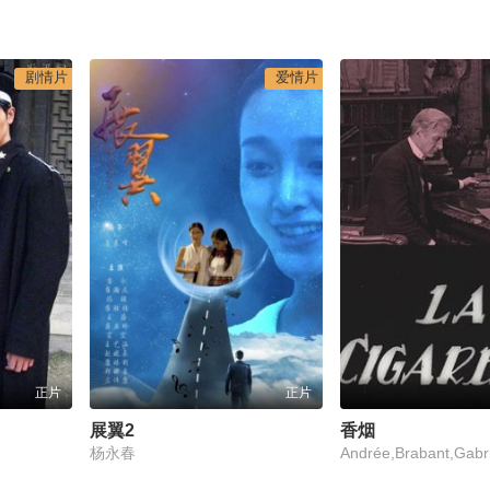
剧情片
爱情片
正片
正片
展翼2
香烟
杨永春