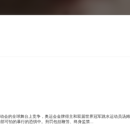
邦运动会的全球舞台上竞争，奥运会金牌得主和双届世界冠军跳水运动员汤
可怕的暴行的恐惧中。刑罚包括鞭笞、终身监禁...