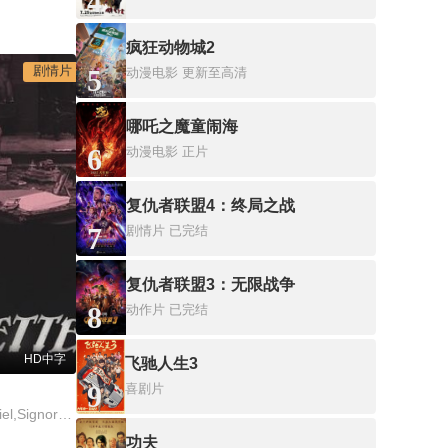
4
疯狂动物城2
剧情片
5
动漫电影
更新至高清
哪吒之魔童闹海
6
动漫电影
正片
复仇者联盟4：终局之战
7
剧情片
已完结
复仇者联盟3：无限战争
8
动作片
已完结
HD中字
飞驰人生3
9
喜剧片
Andrée,Brabant,Gabriel,Signoret,Jules,Raucourt,Genevieve,Williams
功夫