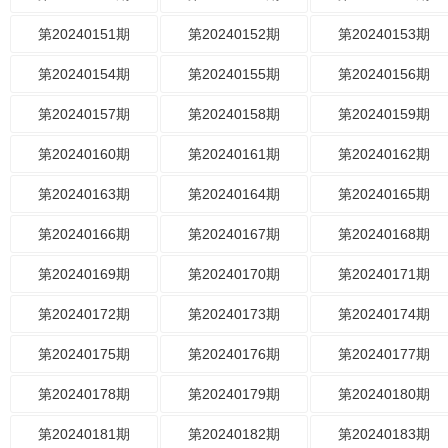
第20240151期
第20240152期
第20240153期
第20240154期
第20240155期
第20240156期
第20240157期
第20240158期
第20240159期
第20240160期
第20240161期
第20240162期
第20240163期
第20240164期
第20240165期
第20240166期
第20240167期
第20240168期
第20240169期
第20240170期
第20240171期
第20240172期
第20240173期
第20240174期
第20240175期
第20240176期
第20240177期
第20240178期
第20240179期
第20240180期
第20240181期
第20240182期
第20240183期