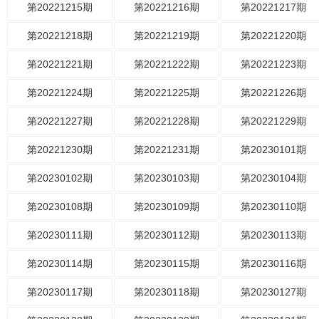
第20221215期
第20221216期
第20221217期
第20221218期
第20221219期
第20221220期
第20221221期
第20221222期
第20221223期
第20221224期
第20221225期
第20221226期
第20221227期
第20221228期
第20221229期
第20221230期
第20221231期
第20230101期
第20230102期
第20230103期
第20230104期
第20230108期
第20230109期
第20230110期
第20230111期
第20230112期
第20230113期
第20230114期
第20230115期
第20230116期
第20230117期
第20230118期
第20230127期