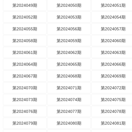
第2024049期
第2024050期
第2024051期
第2024052期
第2024053期
第2024054期
第2024055期
第2024056期
第2024057期
第2024058期
第2024059期
第2024060期
第2024061期
第2024062期
第2024063期
第2024064期
第2024065期
第2024066期
第2024067期
第2024068期
第2024069期
第2024070期
第2024071期
第2024072期
第2024073期
第2024074期
第2024075期
第2024076期
第2024077期
第2024078期
第2024079期
第2024080期
第2024081期