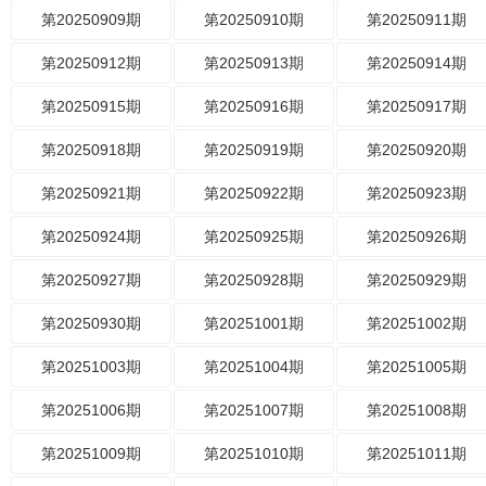
第20250909期
第20250910期
第20250911期
第20250912期
第20250913期
第20250914期
第20250915期
第20250916期
第20250917期
第20250918期
第20250919期
第20250920期
第20250921期
第20250922期
第20250923期
第20250924期
第20250925期
第20250926期
第20250927期
第20250928期
第20250929期
第20250930期
第20251001期
第20251002期
第20251003期
第20251004期
第20251005期
第20251006期
第20251007期
第20251008期
第20251009期
第20251010期
第20251011期