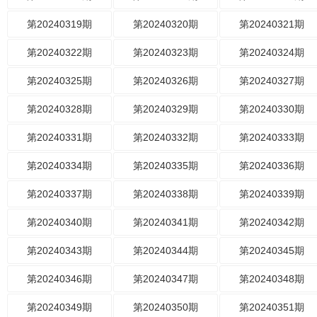
第20240319期
第20240320期
第20240321期
第20240322期
第20240323期
第20240324期
第20240325期
第20240326期
第20240327期
第20240328期
第20240329期
第20240330期
第20240331期
第20240332期
第20240333期
第20240334期
第20240335期
第20240336期
第20240337期
第20240338期
第20240339期
第20240340期
第20240341期
第20240342期
第20240343期
第20240344期
第20240345期
第20240346期
第20240347期
第20240348期
第20240349期
第20240350期
第20240351期