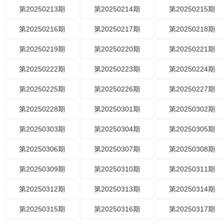
第20250213期
第20250214期
第20250215期
第20250216期
第20250217期
第20250218期
第20250219期
第20250220期
第20250221期
第20250222期
第20250223期
第20250224期
第20250225期
第20250226期
第20250227期
第20250228期
第20250301期
第20250302期
第20250303期
第20250304期
第20250305期
第20250306期
第20250307期
第20250308期
第20250309期
第20250310期
第20250311期
第20250312期
第20250313期
第20250314期
第20250315期
第20250316期
第20250317期