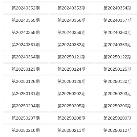
第20240352期
第20240353期
第20240354期
第20240355期
第20240356期
第20240357期
第20240358期
第20240359期
第20240360期
第20240361期
第20240362期
第20240363期
第20240364期
第20250121期
第20250122期
第20250123期
第20250124期
第20250125期
第20250126期
第20250129期
第20250130期
第20250131期
第20250202期
第20250203期
第20250204期
第20250205期
第20250206期
第20250207期
第20250208期
第20250209期
第20250210期
第20250211期
第20250212期