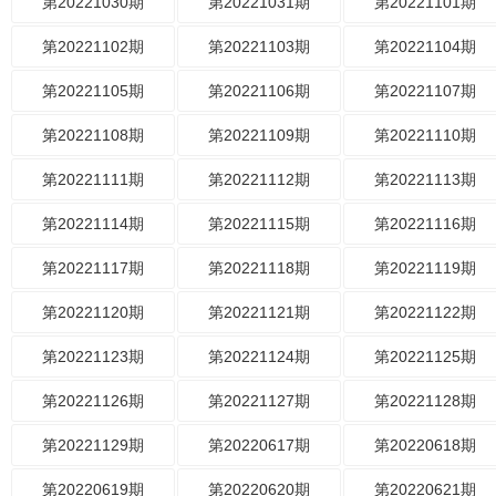
第20221030期
第20221031期
第20221101期
第20221102期
第20221103期
第20221104期
第20221105期
第20221106期
第20221107期
第20221108期
第20221109期
第20221110期
第20221111期
第20221112期
第20221113期
第20221114期
第20221115期
第20221116期
第20221117期
第20221118期
第20221119期
第20221120期
第20221121期
第20221122期
第20221123期
第20221124期
第20221125期
第20221126期
第20221127期
第20221128期
第20221129期
第20220617期
第20220618期
第20220619期
第20220620期
第20220621期