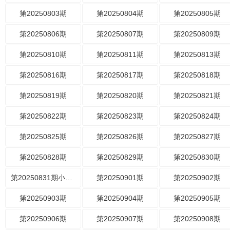
第20250803期
第20250804期
第20250805期
第20250806期
第20250807期
第20250809期
第20250810期
第20250811期
第20250813期
第20250816期
第20250817期
第20250818期
第20250819期
第20250820期
第20250821期
第20250822期
第20250823期
第20250824期
第20250825期
第20250826期
第20250827期
第20250828期
第20250829期
第20250830期
第20250831期小品《七年不痒》
第20250901期
第20250902期
第20250903期
第20250904期
第20250905期
第20250906期
第20250907期
第20250908期