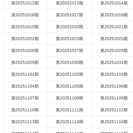
第20251012期
第20251013期
第20251014期
第20251016期
第20251017期
第20251018期
第20251019期
第20251020期
第20251021期
第20251022期
第20251023期
第20251025期
第20251026期
第20251027期
第20251028期
第20251029期
第20251030期
第20251031期
第20251101期
第20251102期
第20251103期
第20251104期
第20251105期
第20251106期
第20251107期
第20251108期
第20251109期
第20251110期
第20251111期
第20251112期
第20251113期
第20251114期
第20251116期