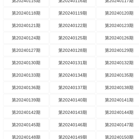
第20240115期
第20240116期
第20240117期
第20240118期
第20240119期
第20240120期
第20240121期
第20240122期
第20240123期
第20240124期
第20240125期
第20240126期
第20240127期
第20240128期
第20240129期
第20240130期
第20240131期
第20240132期
第20240133期
第20240134期
第20240135期
第20240136期
第20240137期
第20240138期
第20240139期
第20240140期
第20240141期
第20240142期
第20240143期
第20240144期
第20240145期
第20240146期
第20240147期
第20240148期
第20240149期
第20240150期