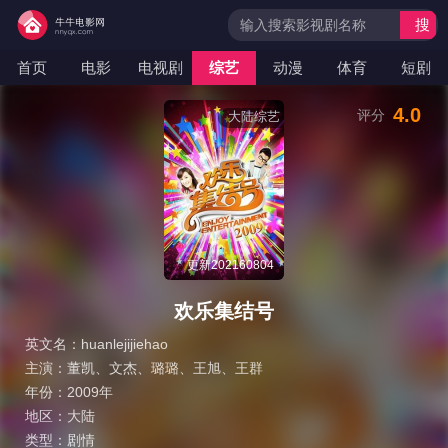
搜
索
首页
电影
电视剧
综艺
动漫
体育
短剧
4.0
评分
大陆综艺
更新202160804
欢乐集结号
英文名：
huanlejijiehao
主演：
董凯
、
文杰
、
璐璐
、
王旭
、
王群
年份：
2009年
地区：
大陆
类型：
剧情