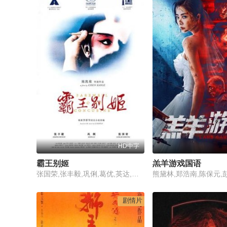
HD中字
霸王别姬
羔羊游戏国语
张国荣,张丰毅,巩俐,葛优,英达,蒋雯丽,吴大维,吕齐,雷汉,尹治,马明威,费振翔,智一桐,李春,赵海龙,李丹,童弟,沈慧芬,黄斐,徐杰
剧情片