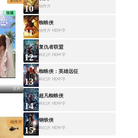
剧情片
10
动作片
蜘蛛侠
11
动作片
HD中字
复仇者联盟
12
科幻片
HD中字
蜘蛛侠：英雄远征
13
科幻片
HD中字
正片
超凡蜘蛛侠
14
科幻片
HD中字
钢铁侠
动作片
15
科幻片
HD中字