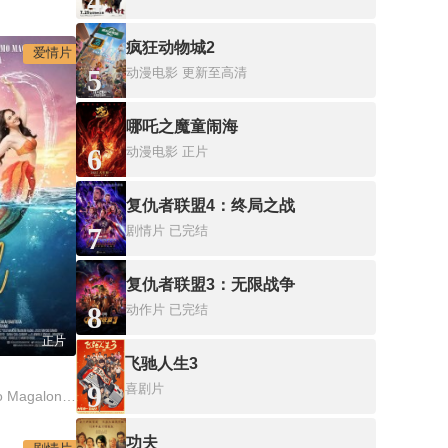
4
疯狂动物城2
爱情片
5
动漫电影
更新至高清
哪吒之魔童闹海
6
动漫电影
正片
复仇者联盟4：终局之战
7
剧情片
已完结
复仇者联盟3：无限战争
8
动作片
已完结
正片
飞驰人生3
9
喜剧片
Janella Salvador,Elmo Magalona,Kiko Estrada
功夫