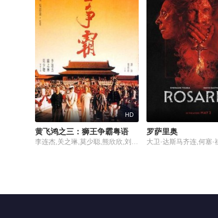
HD
黄飞鸿之三：狮王争霸粤语
罗萨里奥
李连杰,关之琳,莫少聪,熊欣欣,刘洵,庄域飞,Jin Chiu,葛存壮,Tak-Yan Wong,张春仲,孟瑾,李炳雷