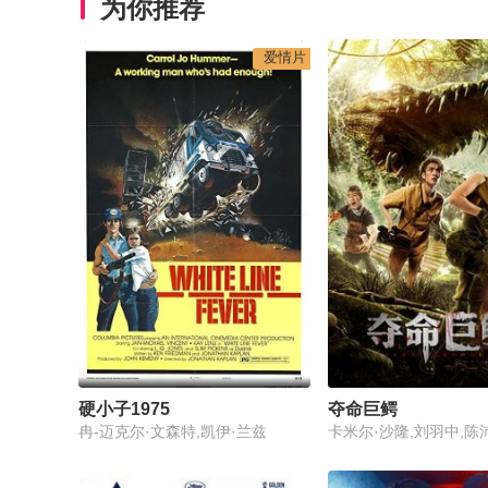
为你推荐
爱情片
硬小子1975
夺命巨鳄
冉-迈克尔·文森特,凯伊·兰兹