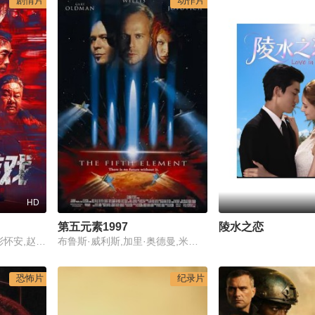
剧情片
动作片
HD
第五元素1997
陵水之恋
熊黛林,郑浩南,陈保元,彭怀安,赵靖舒玉,林雪
布鲁斯·威利斯,加里·奥德曼,米拉·乔沃维奇,克里斯·塔克
恐怖片
纪录片