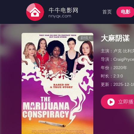
首页
电影
大麻阴谋
剧情片
主演：
卢克·比利
导演：
CraigPryc
年份：
2020年
时长：
2:3:0
更新：
2025-12-1
立即播