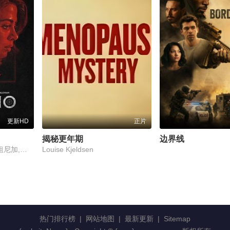
更新HD
正片
揭秘更年期
边界线
大卫·达斯马齐连,何塞·祖尼加,艾米莉亚·福彻,保罗·本-维克托,埃默罗德·图比亚,尼克·巴拉德,戴安娜·莱茵,Indhira,Serrano,卢纳·巴克斯特,Guillermo,García,康斯坦萨·古铁雷斯,加玛尔·迪拉德,Isabella,Hoyos,Daniel,Abubakar,Asema,Juan,Camilo,Salgado,Don,Gellver,Deicy,Campos
Louise Kjeldsen
热门排行榜
|
网站地图
|
最新更新
|
Sitemap