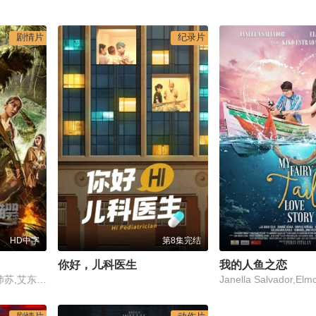
剧情片
纪录片
HD中字
第8集完结
你好，儿科医生
我的人鱼之恋
卡米尔·沙隆,刘羽中,陈沛苏,艾东,左金珠