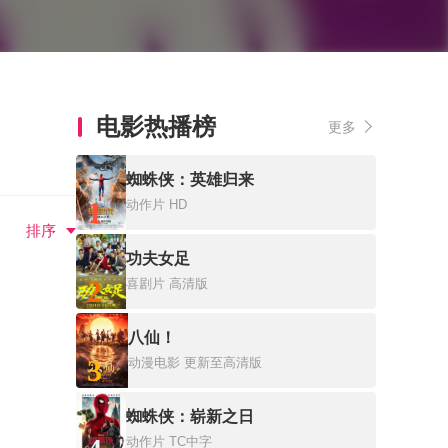
电影热播榜
更多
蜘蛛侠：英雄归来
1
动作片
HD
排序
功夫女足
2
喜剧片
高清版
八仙！
3
动漫电影
更新至高清版
蜘蛛侠：崭新之日
动作片
TC中字