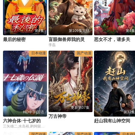
第4集
第109集完结
第4集
最后的秘密
盲眼御兽师我的灵宠全是上古神第三季
恶女不才，请多关照.～雏宫蝶鼠换身传
李磊
日本动漫
国产动漫
更新第07集
HD中字|国语
第32集
万古神帝
六神合体·十七岁的传说
赶山我有山神空间
三矢雄二,水岛裕,鹈饲留美子,纳谷悟朗
国产动漫
国产动漫
日本动