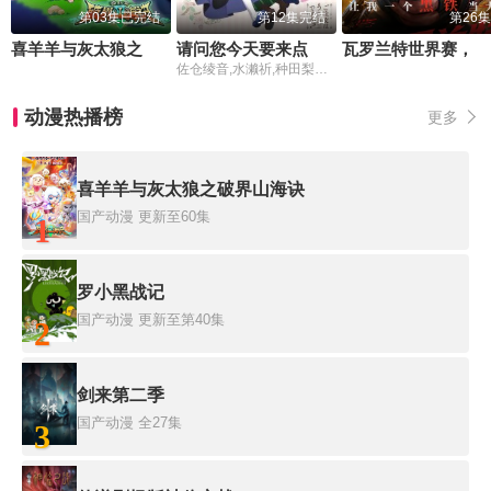
第03集已完结
第12集完结
第26集
喜羊羊与灰太狼之破界山海诀番外篇
请问您今天要来点兔子吗
瓦罗兰特世界赛，你让我一个黑铁当大哥
佐仓绫音,水濑祈,种田梨沙,佐藤聪美,内田真礼,德井青空,村川梨衣,早见沙织,清川元梦,速水奖
动漫热播榜
更多
喜羊羊与灰太狼之破界山海诀
国产动漫
更新至60集
1
罗小黑战记
国产动漫
更新至第40集
2
剑来第二季
国产动漫
全27集
3