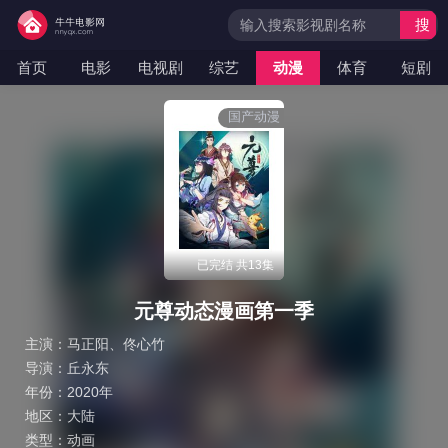
搜
索
首页
电影
电视剧
综艺
动漫
体育
短剧
国产动漫
已完结 共13集
元尊动态漫画第一季
主演：
马正阳
、
佟心竹
导演：
丘永东
年份：
2020年
地区：
大陆
类型：
动画