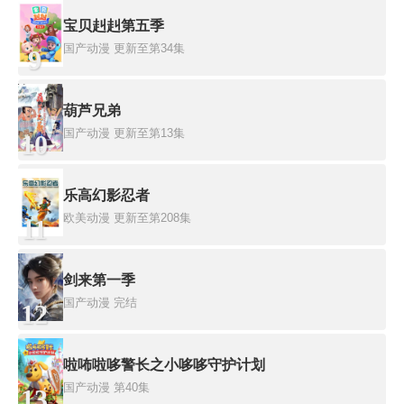
宝贝赳赳第五季
国产动漫
更新至第34集
9
葫芦兄弟
国产动漫
更新至第13集
10
乐高幻影忍者
欧美动漫
更新至第208集
11
剑来第一季
国产动漫
完结
12
啦咘啦哆警长之小哆哆守护计划
国产动漫
第40集
13