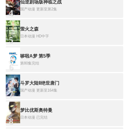
仙逆剧场版神临之战
国产动漫
更新至第2集
4
萤火之森
日本动漫
HD中字
5
哆啦A梦 第5季
第80集完结
6
斗罗大陆Ⅱ绝世唐门
国产动漫
更新至164集
7
梦比优斯奥特曼
日本动漫
已完结
8