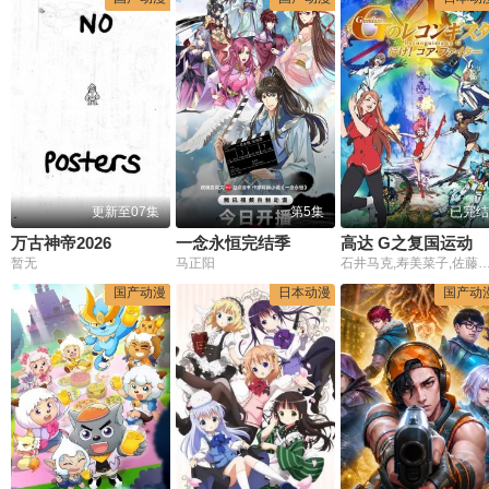
更新至07集
第5集
已完结
万古神帝2026
​一念永恒完结季
高达 G之复国运动 剧场版I 去吧！Core
暂无
马正阳
石井马克,寿美菜子,佐藤拓也,高垣彩阳,
国产动漫
日本动漫
国产动