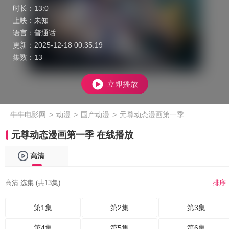
时长：
13:0
上映：
未知
语言：
普通话
更新：
2025-12-18 00:35:19
集数：
13
立即播放
牛牛电影网
>
动漫
>
国产动漫
>
元尊动态漫画第一季
元尊动态漫画第一季 在线播放
高清
高清 选集 (共13集)
排序
第1集
第2集
第3集
第4集
第5集
第6集