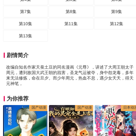
第7集
第8集
第9集
第10集
第11集
第12集
第13集
剧情简介
改编自知名作家天蚕土豆的同名漫画《元尊》，讲述了大周王朝太子
周元，遭到敌国大武王朝的戕害，圣龙气运被夺，身中怨龙毒，多年
来无法修炼，命在旦夕。而少年周元，热血不息，遇少女夭夭，得天
元神笔，
为你推荐
国产动漫
国产动漫
日本动