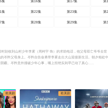
5集
第16集
第17集
第
1集
第22集
第23集
第
7集
第28集
第29集
第
暗时刻收到山村少年李雾（周柯宇 饰）的求助电话，他父母双亡爷爷去世
他的岑矜父母身上。岑矜自告奋勇带李雾走出大山迎接新生活。朝夕相处
霾。岑矜意外撞破少年心事，嘴上拒绝实则早已动了真心......
欧美剧
欧美剧