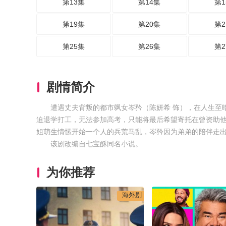
第13集
第14集
第1
第19集
第20集
第2
第25集
第26集
第2
剧情简介
遭遇丈夫背叛的都市飒女岑矜（陈妍希 饰），在人生至
迫退学打工，无法参加高考，只能将最后希望寄托在曾资助
姐萌生情愫开始一个人的兵荒马乱，岑矜因为弟弟的陪伴走出阴
该剧改编自七宝酥同名小说。
为你推荐
海外剧