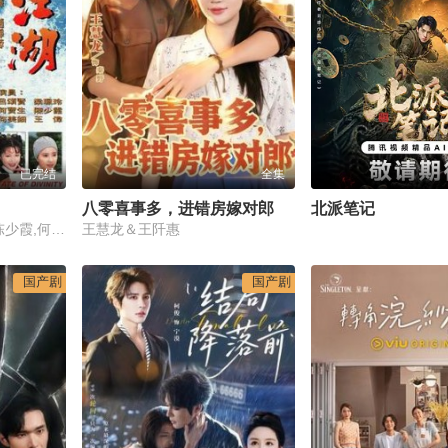
已完结
全集
八零喜事多，进错房嫁对郎
北派笔记
吕颂贤,梁艺龄,何宝生,陈少霞,何美钿,鲍方,鲁振顺,王伟,郑柏麟,陈鸿烈,罗乐林,黎汉持,唐宁,刘江,李龙基,蔡国庆,朱铁和,郑家生,古明华,黎耀祥,陈荣峻,梁舜燕,罗兰,孙季卿
王慧龙＆王阡惠
国产剧
国产剧