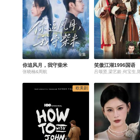
全集
你追风月，我守柴米
笑傲江湖1996国语
张晓楠&周航
欧美剧