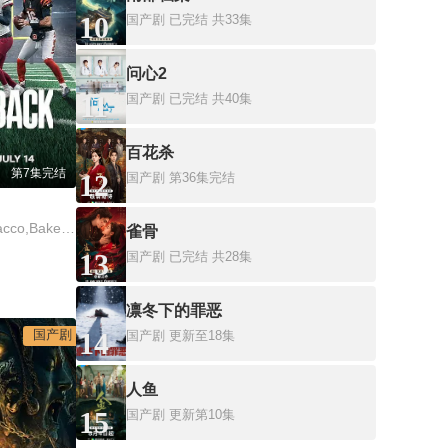
10
国产剧
已完结 共33集
问心2
11
国产剧
已完结 共40集
百花杀
第7集完结
12
国产剧
第36集完结
杰登·丹尼尔斯,Joe Flacco,Baker Mayfield,Cam Ward
雀骨
13
国产剧
已完结 共28集
凛冬下的罪恶
国产剧
14
国产剧
更新至18集
人鱼
15
国产剧
更新第10集