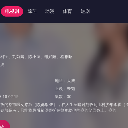
电视剧
综艺
动漫
体育
短剧
周柯宇
、
刘芮麟
、
陈小纭
、
谢兴阳
、
程雅昭
俞波
地区：
大陆
上映：
未知
5 16:02:19
集数：
30
叛的都市飒女岑矜（陈妍希 饰），在人生至暗时刻收到山村少年李雾（
法参加高考，只能将最后希望寄托在曾资助他的岑矜父母身上。岑矜
放