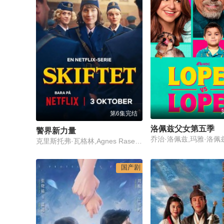
第6集完结
洛佩兹父女第五季
警界新力量
克里斯托弗·瓦格林,Agnes Rase,约瑟芬·阿斯普伦德,Rasmus Luthander,Malin Persson,Cilla Thorell,汉内斯·福林,Jimmy Lindström,Peter Eriksson,Pablo Leiva Wenger,Leonard Terfelt,Camila Bejarano Wahlgren,Dominik Henzel,Gerhard Hoberstorfer,Electra Hallman,Seinabo Sey,Jessica Liedberg
国产剧