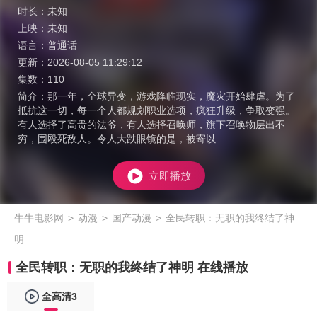
时长：
未知
上映：
未知
语言：
普通话
更新：
2026-08-05 11:29:12
集数：
110
简介：
那一年，全球异变，游戏降临现实，魔灾开始肆虐。为了
抵抗这一切，每一个人都规划职业选项，疯狂升级，争取变强。
有人选择了高贵的法爷，有人选择召唤师，旗下召唤物层出不
穷，围殴死敌人。令人大跌眼镜的是，被寄以
立即播放
牛牛电影网
>
动漫
>
国产动漫
>
全民转职：无职的我终结了神
明
全民转职：无职的我终结了神明 在线播放
全高清3