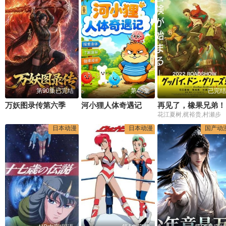
第90集已完结
第40集
已完结
万妖图录传第六季
河小狸人体奇遇记
再见了，橡果兄弟！
花江夏树,梶裕贵,村瀬步
日本动漫
日本动漫
国产动