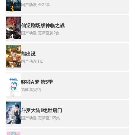
国产动漫
全27集
3
仙逆剧场版神临之战
国产动漫
更新至第2集
4
熊出没
国产动漫
HD
5
哆啦A梦 第5季
第80集完结
6
斗罗大陆Ⅱ绝世唐门
国产动漫
更新至165集
7