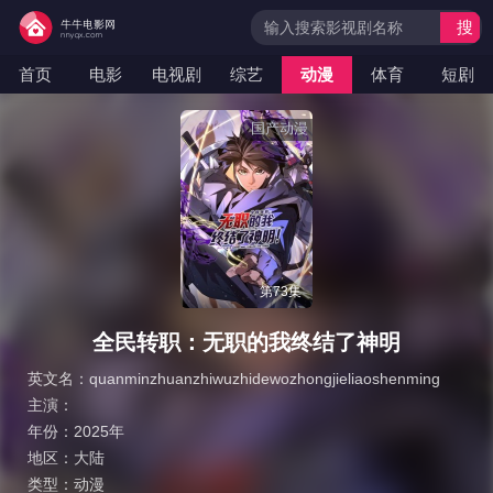
搜
索
首页
电影
电视剧
综艺
动漫
体育
短剧
国产动漫
第73集
全民转职：无职的我终结了神明
英文名：
quanminzhuanzhiwuzhidewozhongjieliaoshenming
主演：
年份：
2025年
地区：
大陆
类型：
动漫