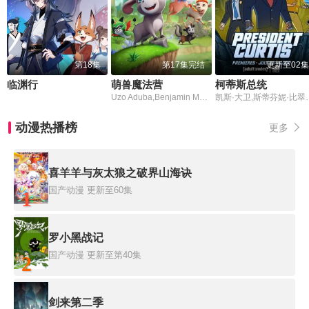
第18集
第17集完结
更新至02集
临渊行
萌兽魔法营
柯蒂斯总统
Uzo Aduba,Benjamin Mackey,Mason Blomberg
凯斯·大卫,斯蒂芬妮·比翠丝
动漫热播榜
更多
喜羊羊与灰太狼之破界山海诀
国产动漫
更新至60集
1
罗小黑战记
国产动漫
更新至第40集
2
剑来第二季