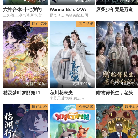
HD中字|国语
第1集完结
第59集完结
六神合体·十七岁的传说
Wanna-Be's OVA
废柴少年竟是万道仙尊
三矢雄二,水岛裕,鹈饲留美子,纳谷悟朗
原えりこ,高橋美紀,山田栄子
国产动漫
国产动漫
更新至10集
更新至06集
第114集已完结
精灵梦叶罗丽第11季(下)
忘川花未央
赠物得长生，老头修仙记！
李若天,张悦楠,黄志玮
国产动漫
欧美动漫
欧美动