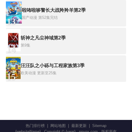
啦咘啦哆警长大战羚羚羊第2季
国产动漫
第52集完结
13
斩神之凡尘神域第2季
第9集
14
汪汪队之小砾与工程家族第3季
欧美动漫
更新至25集
15
热门排行榜
|
网站地图
|
最新更新
|
Sitemap
{websiteName}
Copyright © {year}
nnyqx.com
版权所有