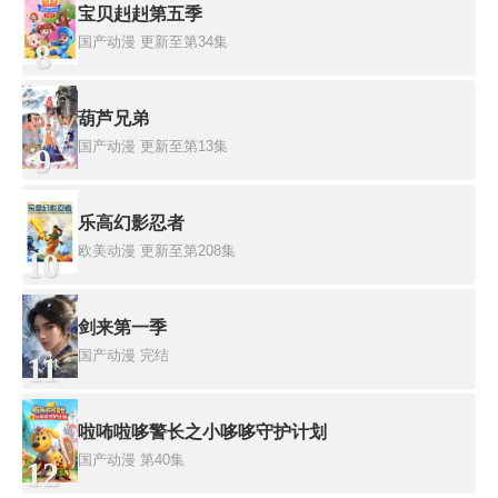
宝贝赳赳第五季
国产动漫
更新至第34集
8
葫芦兄弟
国产动漫
更新至第13集
9
乐高幻影忍者
欧美动漫
更新至第208集
10
剑来第一季
国产动漫
完结
11
啦咘啦哆警长之小哆哆守护计划
国产动漫
第40集
12