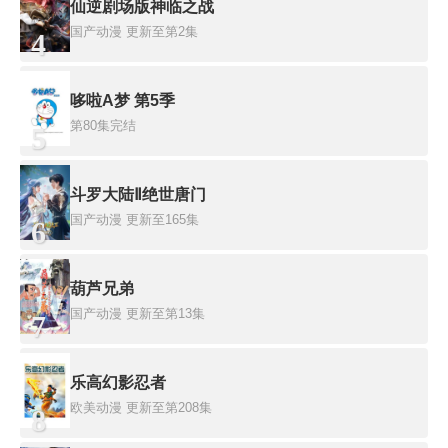
仙逆剧场版神临之战
国产动漫
更新至第2集
4
哆啦A梦 第5季
第80集完结
5
斗罗大陆Ⅱ绝世唐门
国产动漫
更新至165集
6
葫芦兄弟
国产动漫
更新至第13集
7
乐高幻影忍者
欧美动漫
更新至第208集
8