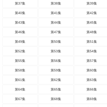
第37集
第38集
第39集
第40集
第41集
第42集
第43集
第44集
第45集
第46集
第47集
第48集
第49集
第50集
第51集
第52集
第53集
第54集
第55集
第56集
第57集
第58集
第59集
第60集
第61集
第62集
第63集
第64集
第65集
第66集
第67集
第68集
第69集