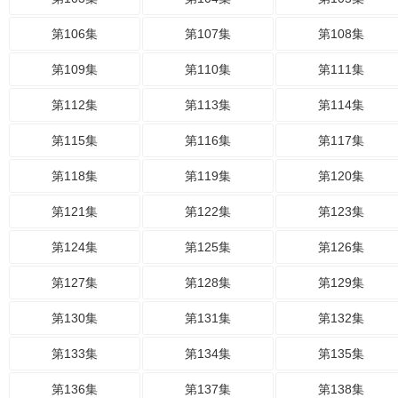
第106集
第107集
第108集
第109集
第110集
第111集
第112集
第113集
第114集
第115集
第116集
第117集
第118集
第119集
第120集
第121集
第122集
第123集
第124集
第125集
第126集
第127集
第128集
第129集
第130集
第131集
第132集
第133集
第134集
第135集
第136集
第137集
第138集