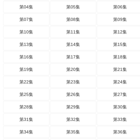
第04集
第05集
第06集
第07集
第08集
第09集
第10集
第11集
第12集
第13集
第14集
第15集
第16集
第17集
第18集
第19集
第20集
第21集
第22集
第23集
第24集
第25集
第26集
第27集
第28集
第29集
第30集
第31集
第32集
第33集
第34集
第35集
第36集