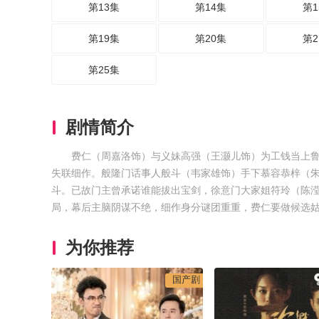
第13集
第14集
第1
第19集
第20集
第2
第25集
剧情简介
费仁（周嘉洛饰）与义妹高强（王灏儿饰）为工钱当上
失联细作。般隆门话事人般斗（韦家雄饰）手下慕容恭梓（
斗。已故门主曾承诺谁能拔出宝剑，徐意门大家姐符玲（陈
局，幕后主脑阴谋不绝，细作身分谜团重重，费仁要做候选
为你推荐
国产剧