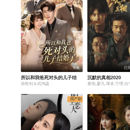
全集
已完
所以和我爸死对头的儿子结婚了
沉默的真相2020
孙乾钊＆武鸿蕊
黄尧,廖凡,谭卓,宁理,白
国产剧