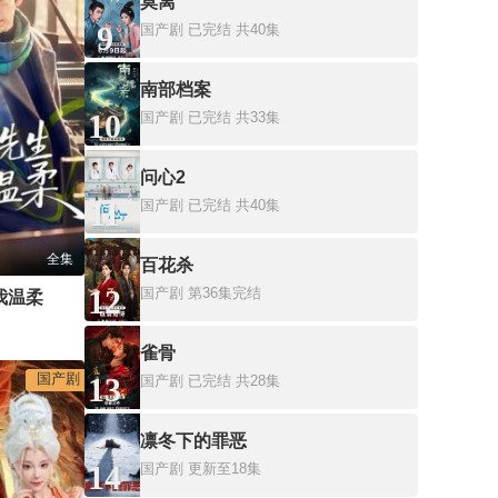
莫离
9
国产剧
已完结 共40集
南部档案
10
国产剧
已完结 共33集
问心2
11
国产剧
已完结 共40集
全集
百花杀
12
国产剧
第36集完结
我温柔
雀骨
国产剧
13
国产剧
已完结 共28集
凛冬下的罪恶
14
国产剧
更新至18集