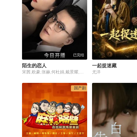
已完结
陌生的恋人
一起捉迷藏
宋茜,欧豪,张赫,何杜娟,戴景耀,范静祎,王艺哲,陶海,田雷,黄德毅
尤洋
国产剧