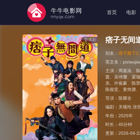
首页
电影
痞子无间
香港剧
别名：
痞子殿下2,Yo
英文名：
piziwuj
主演：
周嘉洛
、
茵
、
吴绮珊
、
梁
东
、
许俊豪
、
陈
陈俊坚
、
黄炜溏
导演：
陈耀全
编剧：
关颂玲,张
年份：
2025年
时长：
45分钟
更新：
2026-04-2