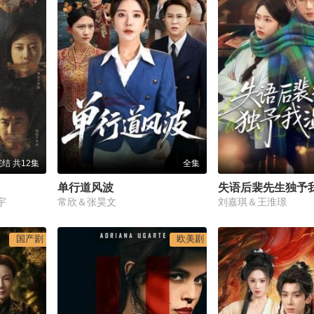
结 共12集
全集
单行道风波
失语后裴先生独予
宇
常欣＆张昊文
刘嘉琪＆王淮璟
国产剧
欧美剧