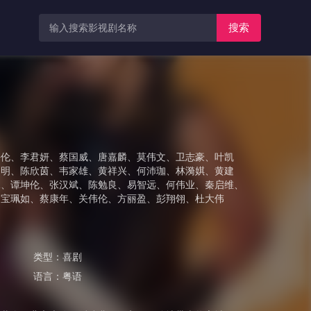
搜索
海伦
、
李君妍
、
蔡国威
、
唐嘉麟
、
莫伟文
、
卫志豪
、
叶凯
健明
、
陈欣茵
、
韦家雄
、
黄祥兴
、
何沛珈
、
林漪娸
、
黄建
塚
、
谭坤伦
、
张汉斌
、
陈勉良
、
易智远
、
何伟业
、
秦启维
、
、
宝珮如
、
蔡康年
、
关伟伦
、
方丽盈
、
彭翔翎
、
杜大伟
类型：
喜剧
语言：
粤语