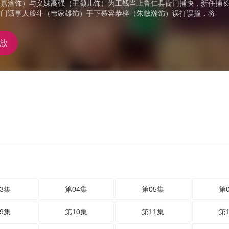
嘉洛饰）与义妹高强（王灏儿饰）为工钱当上鲁仁县衙门捕快，新任捕长
隆门话事人般斗（韦家雄饰）手下慕容恭梓（朱敏瀚饰）误打误撞，将
放
3集
第04集
第05集
第
9集
第10集
第11集
第