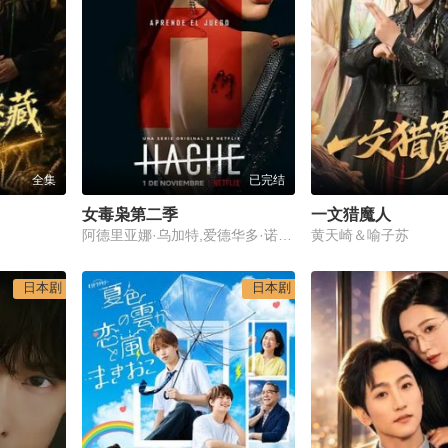
全集
已完结
女毒枭第二季
一文猎魔人
阿德里亚娜·乌加特,爱德华多·诺列加,Marco Martinez
黄天崎＆喻子苏
日本剧
日本剧