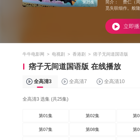
简介：
费仁（周
第25集
觅失联细作。般
立即播
牛牛电影网
>
电视剧
>
香港剧
>
痞子无间道国语版
痞子无间道国语版 在线播放
全高清3
全高清7
全高清10
全高清3 选集 (共25集)
第01集
第02集
第0
第07集
第08集
第0