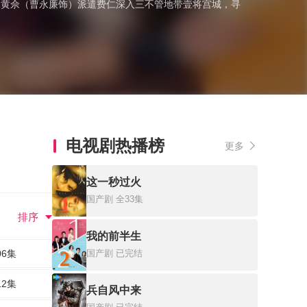
黄佘（曹永廉饰）派遣费仁深入三不管地带壹将宫城，寻
电视剧热播榜
更多
这一秒过火
1
国产剧
全33集
排序
我的前半生
2
06集
国产剧
已完结
12集
兵自风中来