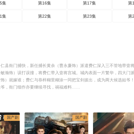
5集
第16集
第17集
第
1集
第22集
第23集
第
鲁仁县衙门捕快，新任捕长黄佘（曹永廉饰）派遣费仁深入三不管地带壹
朱敏瀚饰）误打误撞，将费仁带入壹将宫城。城內表面一片繁华，四大门
滢饰）就嫁谁；费仁与恭梓糊里糊涂一同把宝剑拔出，成为两大候选姑爷
姑爷，衙门细作亦要继续寻找，祸福难料……
国产剧
国产剧