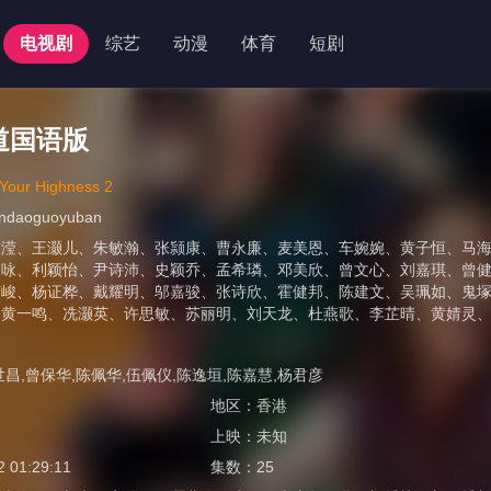
电视剧
综艺
动漫
体育
短剧
道国语版
ur Highness 2
iandaoguoyuban
陈滢
、
王灏儿
、
朱敏瀚
、
张颕康
、
曹永廉
、
麦美恩
、
车婉婉
、
黄子恒
、
马
珈咏
、
利颖怡
、
尹诗沛
、
史颖乔
、
孟希璘
、
邓美欣
、
曾文心
、
刘嘉琪
、
曾
荣峻
、
杨证桦
、
戴耀明
、
邬嘉骏
、
张诗欣
、
霍健邦
、
陈建文
、
吴珮如
、
鬼
、
黄一鸣
、
冼灏英
、
许思敏
、
苏丽明
、
刘天龙
、
杜燕歌
、
李芷晴
、
黄婧灵
世昌,曾保华,陈佩华,伍佩仪,陈逸垣,陈嘉慧,杨君彦
地区：
香港
上映：
未知
2 01:29:11
集数：
25