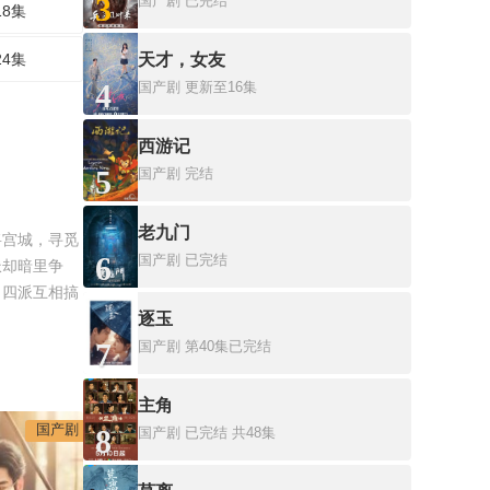
3
国产剧
已完结
18集
24集
天才，女友
4
国产剧
更新至16集
西游记
5
国产剧
完结
老九门
将宫城，寻觅
6
国产剧
已完结
派却暗里争
！四派互相搞
逐玉
7
国产剧
第40集已完结
主角
国产剧
8
国产剧
已完结 共48集