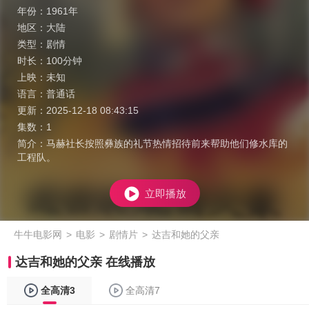
年份：
1961年
地区：
大陆
类型：
剧情
时长：
100分钟
上映：
未知
语言：
普通话
更新：
2025-12-18 08:43:15
集数：
1
简介：
马赫社长按照彝族的礼节热情招待前来帮助他们修水库的
工程队。
立即播放
牛牛电影网
>
电影
>
剧情片
>
达吉和她的父亲
达吉和她的父亲 在线播放
全高清3
全高清7