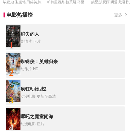
毕宏,赵佳,岳铭,田笑笑,陈楚琦,刘乙霖,朱元政,朱华卿,路逍遥
帕特里西奥·拉莫斯,马里奥·贝隆,卡洛斯·埃切维里亚,Laura Agorreca,Mike Zubi
姚星彤,夏
电影热播榜
更多
消失的人
剧情片
正片
1
蜘蛛侠：英雄归来
动作片
HD
2
疯狂动物城2
动漫电影
更新至高清
3
哪吒之魔童闹海
动漫电影
正片
4