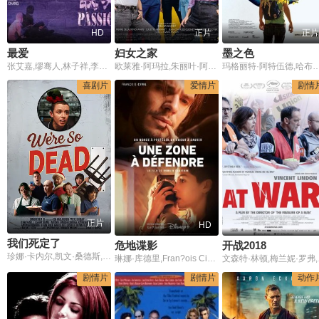
HD
正片
正片
最爱
妇女之家
墨之色
张艾嘉,缪骞人,林子祥,李丽珍,鲍汉琳,翁世杰,钟景辉,罗美薇
欧莱雅·阿玛拉,朱丽叶·阿曼尼特,奥雷·阿蒂卡,让-查理·克里切特,皮埃尔·德隆
玛格丽特·阿特伍德,哈布库克·阿文达里奥·路易斯,科里·布皮特,利亚娜·
喜剧片
爱情片
剧情
正片
HD
我们死定了
危地谍影
开战2018
珍娜·卡内尔,凯文·桑德斯,阿尔忒弥斯
琳娜·库德里,Fran?ois Civil,娜塔莉·理查德
文森特
剧情片
剧情片
动作