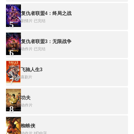
复仇者联盟4：终局之战
剧情片
已完结
5
复仇者联盟3：无限战争
动作片
已完结
6
飞驰人生3
喜剧片
7
功夫
动作片
8
蜘蛛侠
动作片
HD中字