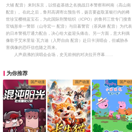
大辅 配音）来到东京，以怪盗基德之名挑战日本警察和柯南（高山南
配音）。在此之后，鲁邦高调寄出预告书，扬言要盗取某银行内的稀
世珍宝樱桃蓝宝石，为此国际刑警组织（ICPO）的鲁邦三世专门搜查
官钱形幸一警部（山寺宏一 配音）与目暮警官（茶风林 配音）为代表
的日本警视厅通力配合，决心给大盗迎头痛击。另一方面，意大利偶
像歌手艾米里翁·瓦力迪（入野自由 配音）赴日卡演唱会，但威胁杀
害偶像的恐吓信也随之而来。
人声鼎沸的演唱会会场，史无前例的对决拉开序幕……
为你推荐
国产动漫
国产动漫
国产动