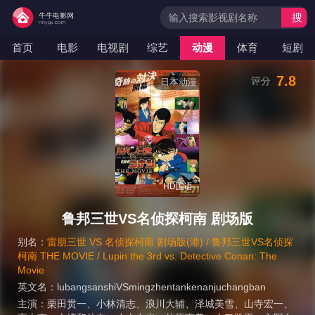
搜
索
首页
电影
电视剧
综艺
动漫
体育
短剧
7.8
评分
日本动漫
HD国语
鲁邦三世VS名侦探柯南 剧场版
别名：
雷朋三世 VS 名侦探柯南 剧场版(港) / 鲁邦三世VS名侦探
柯南 THE MOVIE / Lupin the 3rd vs. Detective Conan: The
Movie
英文名：
lubangsanshiVSmingzhentankenanjuchangban
主演：
栗田贯一
、
小林清志
、
浪川大辅
、
泽城美雪
、
山寺宏一
、