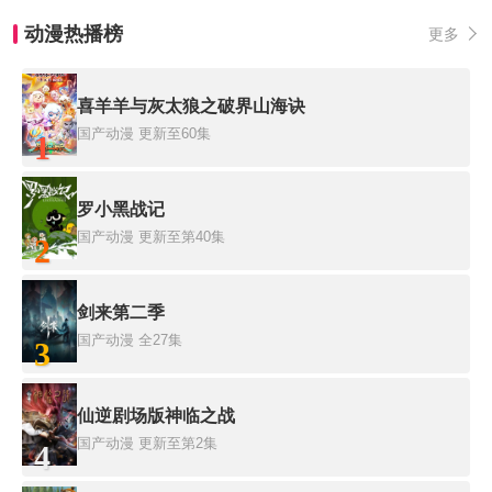
动漫热播榜
更多
喜羊羊与灰太狼之破界山海诀
国产动漫
更新至60集
1
罗小黑战记
国产动漫
更新至第40集
2
剑来第二季
国产动漫
全27集
3
仙逆剧场版神临之战
国产动漫
更新至第2集
4