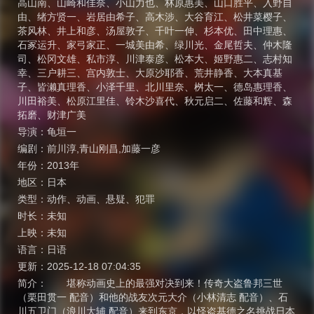
高山南
、
山崎和佳奈
、
小山力也
、
林原惠美
、
山口胜平
、
入野自
由
、
绪方贤一
、
岩居由希子
、
高木涉
、
大谷育江
、
松井菜樱子
、
茶风林
、
井上和彦
、
汤屋敦子
、
千叶一伸
、
杉本优
、
田中理惠
、
石冢运升
、
家弓家正
、
一城美由希
、
绿川光
、
金尾哲夫
、
仲木隆
司
、
松冈文雄
、
私市淳
、
川津泰彦
、
松本大
、
姬野惠二
、
志村知
幸
、
三户耕三
、
宫内敦士
、
大原沙耶香
、
荒井静香
、
大本真基
子
、
皆濑真理香
、
小泽千里
、
北川里奈
、
桝太一
、
德岛惠理香
、
川田裕美
、
松原江里佳
、
铃木沙喜代
、
秋元启二
、
佐藤和辉
、
森
拓磨
、
财津广美
导演：
龟垣一
编剧：
前川淳,青山刚昌,加藤一彦
年份：
2013年
地区：
日本
类型：
动作
、
动画
、
悬疑
、
犯罪
时长：
未知
上映：
未知
语言：
日语
更新：
2025-12-18 07:04:35
简介：
堪称动画史上的最强对决到来！传奇大盗鲁邦三世
（栗田贯一 配音）和他的战友次元大介（小林清志 配音）、石
川五卫门（浪川大辅 配音）来到东京，以怪盗基德之名挑战日本