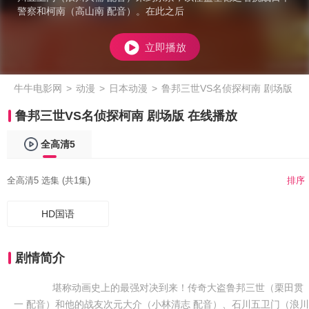
警察和柯南（高山南 配音）。在此之后
立即播放
牛牛电影网
>
动漫
>
日本动漫
>
鲁邦三世VS名侦探柯南 剧场版
鲁邦三世VS名侦探柯南 剧场版 在线播放
全高清5
全高清5 选集 (共1集)
排序
HD国语
剧情简介
堪称动画史上的最强对决到来！传奇大盗鲁邦三世（栗田贯
一 配音）和他的战友次元大介（小林清志 配音）、石川五卫门（浪川