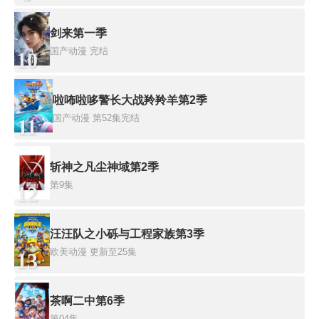
剑来第一季
国产动漫
完结
10
啦咘啦哆警长大战羚羚羊第2季
国产动漫
第52集完结
11
斩神之凡尘神域第2季
第9集
12
汪汪队之小砾与工程家族第3季
欧美动漫
更新至25集
13
茶啊二中第6季
第04集