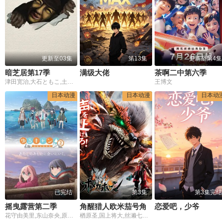
更新至03集
第13集
更新至第4集
暗芝居第17季
满级大佬
茶啊二中第六季
津田宽治,大石ともこ,土屋咲登子,篠田谅,白川礼,新纳敏正,三宅美羽,中村朱里,山根馅,五郎丸莉菜,花谷聪亮,拓也,翔司
王博文
日本动漫
日本动漫
日本动
已完结
第3集
第3集完结
摇曳露营第二季
角醒猎人欧米茄号角
恋爱吧，少爷
花守由美里,东山奈央,原纱友里,丰崎爱生,高桥李依,黑泽朋世,伊藤静,井上麻里奈,松田利冴,水桥香织,樱井孝宏,大塚明夫
楢原圣,国上将大,丝濑七叶,田鹤翔吾,小西咏斗,光宗薰,桜庭大翔,三浦舞华,加藤清史郎,长田光平,潘惠美