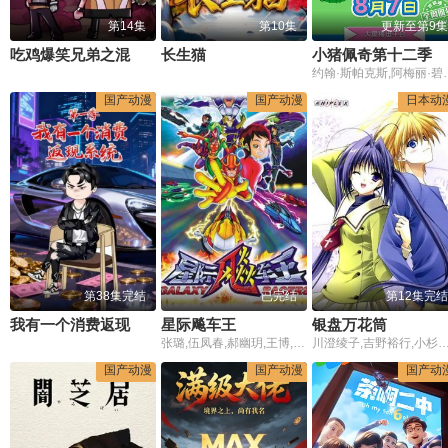
第14集
第10集
更新至第9集
吃鸡爆笑兄弟之混沌阳光
长生猫
小猪佩奇第十二季
约翰·斯帕克斯,阿梅丽·碧·史密斯,理查德·赖
国产动漫
国产动漫
日本动
第38集完结
已完结
第12集完结
我有一个消费返现系统第一季
星际飚车王
银盘万花筒
张璐,伍凤春,郝幽玥,王博,杨莹,贾小军,李云鹏,王涛,状元,清晨
川澄绫子,吉野裕行,小杉十郎太,铃木弘子,斋藤千和,能登麻美子,井上麻里奈,千叶一伸,
国产动漫
国产动漫
国产动