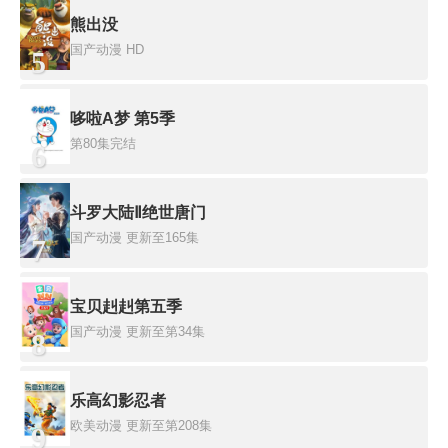
熊出没
国产动漫
HD
5
哆啦A梦 第5季
第80集完结
6
斗罗大陆Ⅱ绝世唐门
国产动漫
更新至165集
7
宝贝赳赳第五季
国产动漫
更新至第34集
8
乐高幻影忍者
欧美动漫
更新至第208集
9