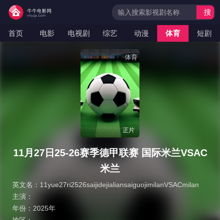
搜
索
首页
电影
电视剧
综艺
动漫
体育
短剧
体育
正片
11月27日25-26赛季德甲联赛 国际米兰VSAC
米兰
英文名：
11yue27ri2526saijidejialiansaiguojimilanVSACmilan
主演：
年份：
2025年