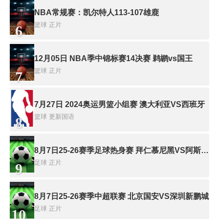
NBA常规赛：凯尔特人113-107雄鹿
篮球
正片
6
12月05日 NBA季中锦标赛14决赛 鹈鹕vs国王
篮球
正片
7
7月27日 2024奥运男篮小组赛 澳大利亚VS西班牙
篮球
更新国语
8
8月7日25-26赛季足球热身赛 拜仁慕尼黑VS阿斯顿维拉
足球
正片
9
8月7日25-26赛季中超联赛 北京国安VS深圳新鹏城
足球
正片
10