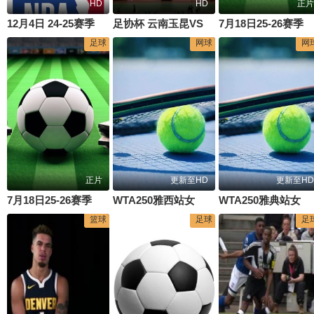
HD
HD
正片
12月4日 24-25赛季NBA常规赛 76人VS黄蜂
足协杯 云南玉昆VS天津津门虎 20240621
7月18日25-26赛季贵州村超1-4决赛 车江一村足球队VS扒王村足球队
足球
网球
网
正片
更新至HD
更新至HD
7月18日25-26赛季齐鲁超赛 济宁港航VS德州古贝春
WTA250雅西站女单第二轮：易卜拉欣莫娃VS巴多萨
WTA250雅典站女单第二轮：克雷吉茨科娃VS莫内
篮球
足球
足