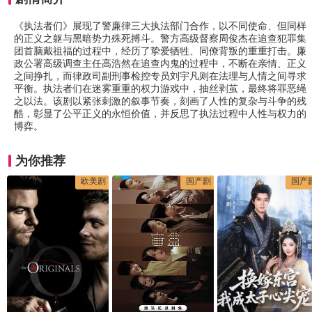
《执法者们》展现了警廉律三大执法部门合作，以不同使命、但同样
的正义之躯与黑暗势力殊死搏斗。警方高级督察周俊杰在追查犯罪集
团首脑戴祖福的过程中，经历了挚爱牺牲、同僚背叛的重重打击。廉
政公署高级调查主任高浩然在追查内鬼的过程中，不断在亲情、正义
之间挣扎，而律政司副刑事检控专员刘宇凡则在法理与人情之间寻求
平衡。执法者们在迷雾重重的权力游戏中，抽丝剥茧，最终将罪恶绳
之以法。该剧以紧张刺激的叙事节奏，刻画了人性的复杂与斗争的残
酷，彰显了公平正义的永恒价值，并反思了执法过程中人性与权力的
博弈。
为你推荐
欧美剧
国产剧
国产