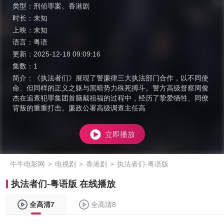
类型：
刑侦罪案
、
香港剧
时长：
未知
上映：
未知
语言：
粤语
更新：
2025-12-18 09:09:16
集数：
1
简介：
《执法者们》展现了警廉律三大执法部门合作，以不同使
命、但同样的正义之躯与黑暗势力殊死搏斗。警方高级督察周俊
杰在追查犯罪集团首脑戴祖福的过程中，经历了挚爱牺牲、同僚
背叛的重重打击。廉政公署高级调查主任高
立即播放
牛牛电影网
>
电视剧
>
香港剧
>
执法者们-粤语版
执法者们-粤语版 在线播放
全高清7
全高清8