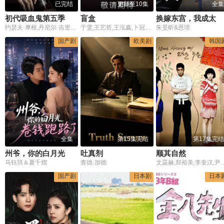
已完结
更新至10集
全集
初代吸血鬼第五季
盲盒
换嫁东宫，我成太子心尖宠
约瑟夫·摩根,丹尼尔·吉里斯,菲比·汤金,查尔斯·迈克尔·戴维斯,莱利·沃克,斯蒂文·克鲁格,丹妮尔·罗丝·拉塞尔,克莱尔·霍尔特,托伦斯·库姆斯,坎迪丝·阿科拉,杰迪代亚·古达克,优素福·盖特伍德,尼古拉斯·亚历山大
于雯,王艺哲,王泓鑫,卜冠今,孙天宇,加奈那,成岳,杨琼,易梦玲
朱旻昕&恩璟
国产剧
欧美剧
韩国
全集
第15集完结
第17集完结
州爷，你的白月光卷钱跑路了
吐真剂
顺其自然
马钰琪＆夏千熠
查德·加德
文晸赫,郑裕美,李奎汉
国产剧
日本剧
日本