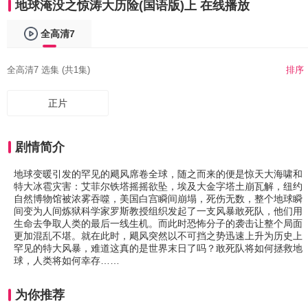
地球淹没之惊涛大历险(国语版)上 在线播放
全高清7
全高清7 选集 (共1集)
排序
正片
剧情简介
地球变暖引发的罕见的飓风席卷全球，随之而来的便是惊天大海啸和
特大冰雹灾害：艾菲尔铁塔摇摇欲坠，埃及大金字塔土崩瓦解，纽约
自然博物馆被浓雾吞噬，美国白宫瞬间崩塌，死伤无数，整个地球瞬
间变为人间炼狱科学家罗斯教授组织发起了一支风暴敢死队，他们用
生命去争取人类的最后一线生机。而此时恐怖分子的袭击让整个局面
更加混乱不堪。就在此时，飓风突然以不可挡之势迅速上升为历史上
罕见的特大风暴，难道这真的是世界末日了吗？敢死队将如何拯救地
球，人类将如何幸存……
为你推荐