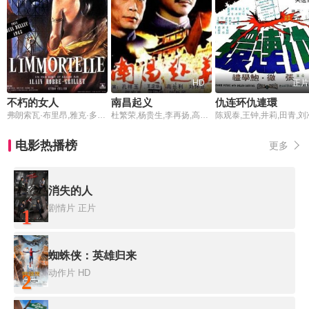
HD
正片
不朽的女人
南昌起义
仇连环仇連環
弗朗索瓦·布里昂,雅克·多尼奥-瓦克罗兹,圭多·切拉诺
杜繁荣,杨贵生,李再扬,高长利,孔祥玉
陈观泰,王钟,井莉,田青,刘
电影热播榜
更多
消失的人
剧情片
正片
1
蜘蛛侠：英雄归来
动作片
HD
2