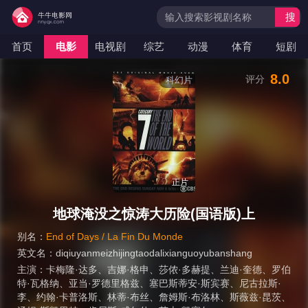
搜
索
首页
电影
电视剧
综艺
动漫
体育
短剧
8.0
评分
科幻片
正片
地球淹没之惊涛大历险(国语版)上
别名：
End of Days / La Fin Du Monde
英文名：
diqiuyanmeizhijingtaodalixianguoyubanshang
主演：
卡梅隆·达多
、
吉娜·格申
、
莎侬·多赫提
、
兰迪·奎德
、
罗伯
特·瓦格纳
、
亚当·罗德里格兹
、
塞巴斯蒂安·斯宾赛
、
尼古拉斯·
李
、
约翰·卡普洛斯
、
林蒂·布丝
、
詹姆斯·布洛林
、
斯薇兹·昆茨
、