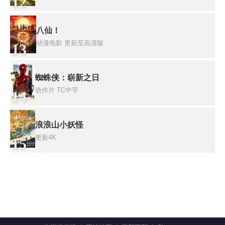
12
八仙！
动漫电影
更新至高清版
13
蜘蛛侠：崭新之日
动作片
TC中字
14
浪浪山小妖怪
更新4K
15