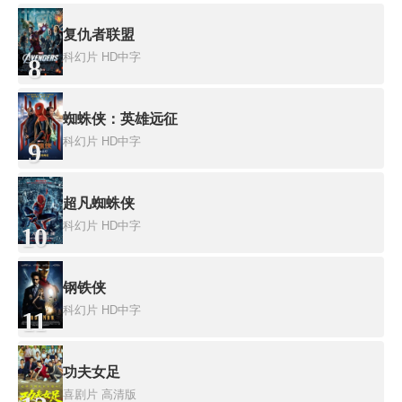
复仇者联盟
科幻片
HD中字
8
蜘蛛侠：英雄远征
科幻片
HD中字
9
超凡蜘蛛侠
科幻片
HD中字
10
钢铁侠
科幻片
HD中字
11
功夫女足
喜剧片
高清版