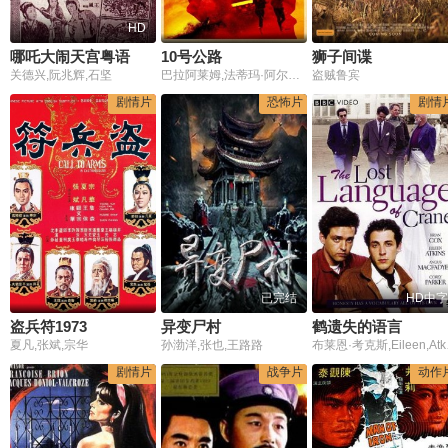
HD
哪吒大闹天宫粤语
10号公路
狮子间谍
关德兴,阮兆辉,石坚
巴拉阿莱姆,法蒂玛·阿尔巴纳维,阿卜杜勒莫森·阿尔内姆
盗贼鲁宾
剧情片
恐怖片
剧情
已完结
HD中字
盗兵符1973
异变尸村
鹤遗失的语言
夏凡,张斌,宗华
孙渤洋,张也,王路路
布莱恩·考克斯,Ei
剧情片
战争片
动作