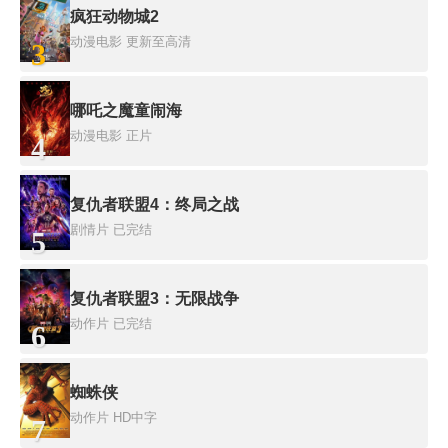
疯狂动物城2
动漫电影
更新至高清
3
哪吒之魔童闹海
动漫电影
正片
4
复仇者联盟4：终局之战
剧情片
已完结
5
复仇者联盟3：无限战争
动作片
已完结
6
蜘蛛侠
动作片
HD中字
7