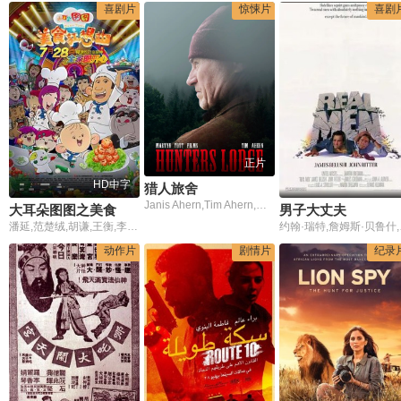
喜剧片
惊悚片
喜剧
正片
HD中字
猎人旅舍
Janis Ahern,Tim Ahern,Mary Stewart,Nicola Wright
大耳朵图图之美食狂想曲
男子大丈夫
潘延,范楚绒,胡谦,王衡,李晔,王肖兵,吴磊,蒋可,李心仪,蒋孙丞薇,游军,周南飞,王晓彤,严丽祯,曹可凡,金炜
约翰·
动作片
剧情片
纪录