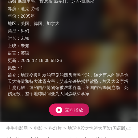
汤姆·斯凯里特
、
肯尼斯·威尔什
、
苏吉·凯塞尔
导演：
迪克·劳瑞
年份：
2005年
地区：
美国
、
德国
、
加拿大
类型：
科幻
时长：
未知
上映：
未知
语言：
英语
更新：
2025-12-18 08:58:26
集数：
1
简介：
地球变暖引发的罕见的飓风席卷全球，随之而来的便是惊
天大海啸和特大冰雹灾害：艾菲尔铁塔摇摇欲坠，埃及大金字塔
土崩瓦解，纽约自然博物馆被浓雾吞噬，美国白宫瞬间崩塌，死
伤无数，整个地球瞬间变为人间炼狱科学家
立即播放
牛牛电影网
>
电影
>
科幻片
>
地球淹没之惊涛大历险(国语版)上