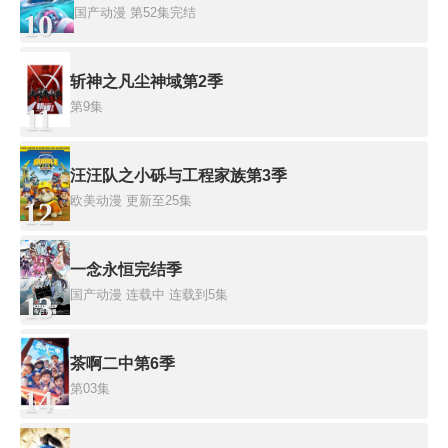
国产动漫
第52集完结
10
斩神之凡尘神域第2季
第9集
11
汪汪队之小砾与工程家族第3季
欧美动漫
更新至25集
12
一念永恒完结季
国产动漫
连载中 连载到5集
13
茶啊二中第6季
第03集
14