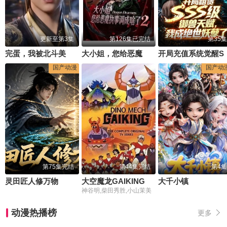
更新至第3集
第126集已完结
第35集
完蛋，我被北斗美女包围了
大小姐，您给恶魔执事调成啥了2
开局充值系统觉
国产动漫
国产动
第75集完结
第44集完结
第4集
灵田匠人修万物
大空魔龙GAIKING
大千小镇
神谷明,柴田秀胜,小山茉美
动漫热播榜
更多