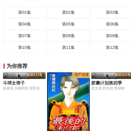
第01集
第02集
第03集
第04集
第05集
第06集
第07集
第08集
第09集
第10集
第11集
第12集
为你推荐
连载中 连载到3集
日本动漫
国产动漫
连载中 连载到4集
国产动
斗球女弹子
胶囊计划第四季
筱原侑,关根明良,前田佳织里,大地叶,中山真奈花
贺文潇,郭浩然,李绍刚