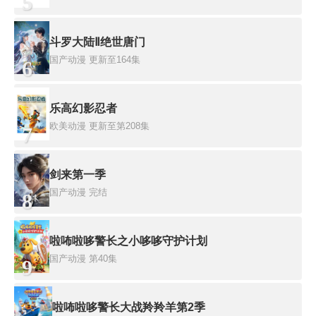
5
斗罗大陆Ⅱ绝世唐门
国产动漫
更新至164集
6
乐高幻影忍者
欧美动漫
更新至第208集
7
剑来第一季
国产动漫
完结
8
啦咘啦哆警长之小哆哆守护计划
国产动漫
第40集
9
啦咘啦哆警长大战羚羚羊第2季