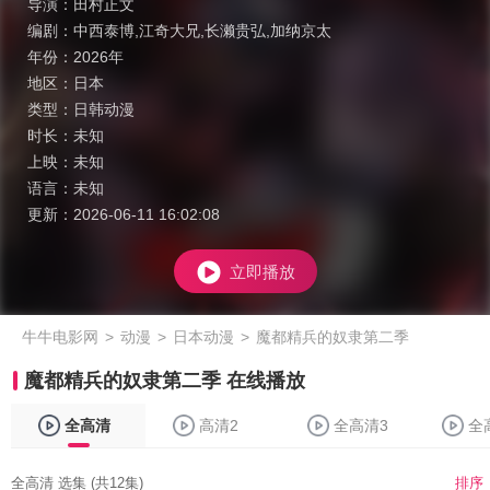
导演：
田村正文
编剧：
中西泰博,江奇大兄,长濑贵弘,加纳京太
年份：
2026年
地区：
日本
类型：
日韩动漫
时长：
未知
上映：
未知
语言：
未知
更新：
2026-06-11 16:02:08
立即播放
牛牛电影网
>
动漫
>
日本动漫
>
魔都精兵的奴隶第二季
魔都精兵的奴隶第二季 在线播放
全高清
高清2
全高清3
全
全高清 选集 (共12集)
排序