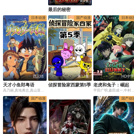
第4集
最后的秘密
日本动漫
国产动漫
日本动
已完结
第12集
HD中字
天才小鱼郎粤语
侦探冒险家西蒙第5季
老虎和兔子：崛起
高乃丽,真地勇志,真山亚子,冈本麻弥,辻谷耕史,立木文彦,渊崎由里子,山野智子,石冢坚,中田和宏,田野惠
平田广明,森田成一,中村悠一,寿美菜子,游佐浩二,津田健次
国产动漫
国产动