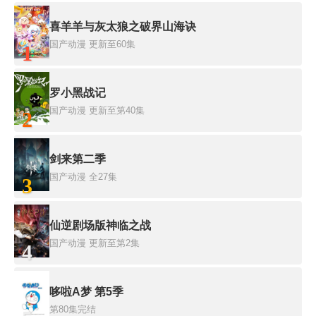
喜羊羊与灰太狼之破界山海诀
国产动漫
更新至60集
1
罗小黑战记
国产动漫
更新至第40集
2
剑来第二季
国产动漫
全27集
3
仙逆剧场版神临之战
国产动漫
更新至第2集
4
哆啦A梦 第5季
第80集完结