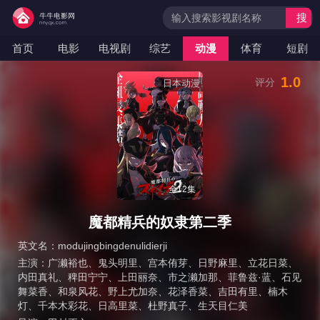
搜
索
首页
电影
电视剧
综艺
动漫
体育
短剧
1.0
评分
日本动漫
全12集
魔都精兵的奴隶第二季
英文名：
modujingbingdenulidierji
主演：
广濑裕也
、
鬼头明里
、
宫本侑芽
、
日野麻里
、
立花日菜
、
内田真礼
、
稗田宁宁
、
上田丽奈
、
市之濑加那
、
菲鲁兹·蓝
、
石见
舞菜香
、
和泉风花
、
野上尤加奈
、
花泽香菜
、
吉田有里
、
楠木
灯
、
千本木彩花
、
日高里菜
、
杜野真子
、
生天目仁美