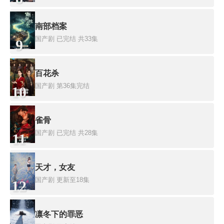
南部档案
国产剧
已完结 共33集
9
百花杀
国产剧
第36集完结
10
雀骨
国产剧
已完结 共28集
11
天才，女友
国产剧
更新至18集
12
凛冬下的罪恶