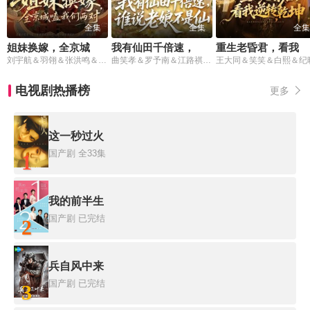
全集
全集
全集
姐妹换嫁，全京城嗑我们两对
我有仙田千倍速，谁说老娘不是仙
重生老昏君，看我逆转乾坤
刘宇航＆羽翎＆张洪鸣＆杨殊予
曲笑孝＆罗予南＆江路祺＆傅思童
王大同＆笑笑＆白熙＆纪
电视剧热播榜
更多
这一秒过火
国产剧
全33集
1
我的前半生
国产剧
已完结
2
兵自风中来
国产剧
已完结
3