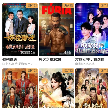
国产剧
海外剧
国产
更新至30集
全6集
全集
特别输送
怒火之拳2026
攻略女神，我选择上交自己
陈龙,林保怡,周海媚,韦力,甄锡,何杜娟,齐柏雪
李彬航&高琳琳
国产剧
国产剧
国产