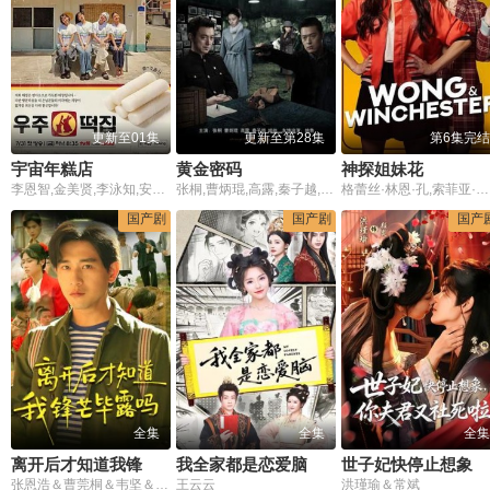
更新至01集
更新至第28集
第6集完结
宇宙年糕店
黄金密码
神探姐妹花
李恩智,金美贤,李泳知,安宥真
张桐,曹炳琨,高露,秦子越,姬他,李洪涛
格蕾丝·林恩·孔,索菲亚·班茨哈夫,乔·柯布登,安东尼·莱姆克
国产剧
国产剧
国产
全集
全集
全集
离开后才知道我锋芒毕露吗
我全家都是恋爱脑
世子妃快停止想象，你夫君又社死啦
张恩浩＆曹莞桐＆韦坚＆张沐晗
王云云
洪瑾瑜＆常斌