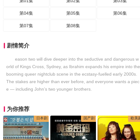
第01集
第02集
第03集
第04集
第05集
第06集
第07集
第08集
剧情简介
eason two will dive deeper into the seductive and dangerous w
orld of Kings Cross, Sydney, as Ibrahim expands his empire into the
booming queer nightclub scene in the ecstasy-fuelled early 2000s.
The stakes are higher than ever before, and everyone wants a piec
e — including John’s two younger brothers.
为你推荐
日本剧
国产剧
欧美