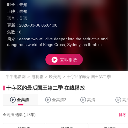
时长：
未知
上映：
未知
语言：
英语
更新：
2026-03-06 05:04:08
集数：
8
简介：
eason two will dive deeper into the seductive and
dangerous world of Kings Cross, Sydney, as Ibrahim
立即播放
牛牛电影网
>
电视剧
>
欧美剧
>
十字区的最后国王第二季
十字区的最后国王第二季 在线播放
全高清
全高清2
高清
高
全高清 选集 (共8集)
排序