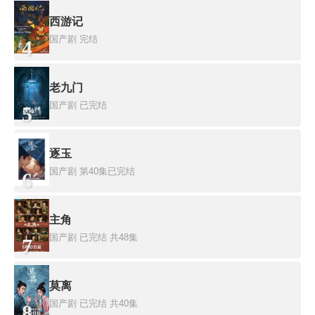
西游记
国产剧
完结
4
老九门
国产剧
已完结
5
逐玉
国产剧
第40集已完结
6
主角
国产剧
已完结 共48集
7
莫离
国产剧
已完结 共40集
8