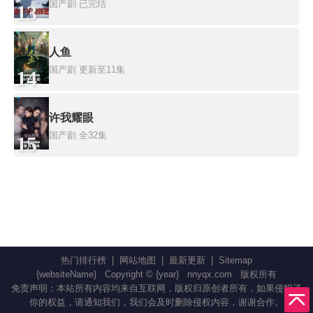
国产剧
已完结
13
人鱼
国产剧
更新至11集
14
许我耀眼
国产剧
全32集
15
热门排行榜
|
网站地图
|
最新更新
|
Sitemap
{websiteName}
Copyright © {year}
nnyqx.com
版权所有
免责声明：本站所有内容均来自互联网，版权归原创者所有，如果侵犯了
你的权益，请通知我们，我们会及时删除侵权内容，谢谢合作。