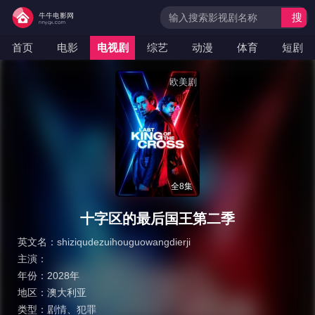
搜
索
首页
电影
电视剧
综艺
动漫
体育
短剧
欧美剧
全8集
十字区的最后国王第二季
英文名：
shiziqudezuihouguowangdierji
主演：
年份：
2028年
地区：
澳大利亚
类型：
剧情
、
犯罪