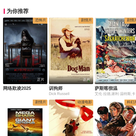
为你推荐
恐怖片
剧情片
剧情
正片
正片
网络欺凌2025
训狗师
萨斯喀彻温
Dick Russell
艾伦·
剧情片
动漫电影
科幻