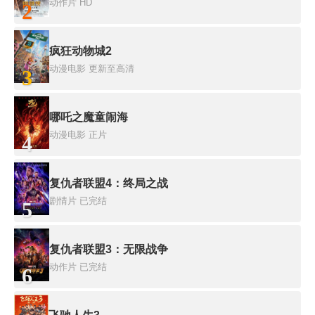
动作片
HD
2
疯狂动物城2
动漫电影
更新至高清
3
哪吒之魔童闹海
动漫电影
正片
4
复仇者联盟4：终局之战
剧情片
已完结
5
复仇者联盟3：无限战争
动作片
已完结
6