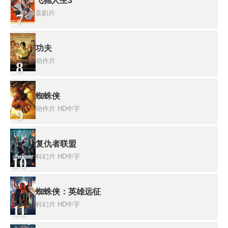
飞驰人生3
喜剧片
7
功夫
动作片
8
蜘蛛侠
动作片
HD中字
9
复仇者联盟
科幻片
HD中字
10
蜘蛛侠：英雄远征
科幻片
HD中字
11