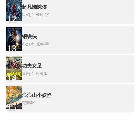
超凡蜘蛛侠
科幻片
HD中字
12
钢铁侠
科幻片
HD中字
13
功夫女足
喜剧片
高清版
14
浪浪山小妖怪
更新4K
15