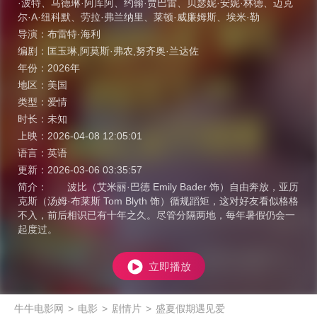
·波特
、
马德琳·阿库阿
、
约翰·贾巴雷
、
贝瑟妮·安妮·林德
、
迈克
尔·A·纽科默
、
劳拉·弗兰纳里
、
莱顿·威廉姆斯
、
埃米·勒
导演：
布雷特·海利
编剧：
匡玉琳,阿莫斯·弗农,努齐奥·兰达佐
年份：
2026年
地区：
美国
类型：
爱情
时长：
未知
上映：
2026-04-08 12:05:01
语言：
英语
更新：
2026-03-06 03:35:57
简介：
波比（艾米丽·巴德 Emily Bader 饰）自由奔放，亚历
克斯（汤姆·布莱斯 Tom Blyth 饰）循规蹈矩，这对好友看似格格
不入，前后相识已有十年之久。尽管分隔两地，每年暑假仍会一
起度过。
立即播放
牛牛电影网
>
电影
>
剧情片
>
盛夏假期遇见爱