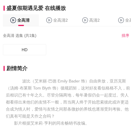
盛夏假期遇见爱 在线播放
全高清
全高清2
高清2
全
全高清 选集 (共1集)
排序
HD
剧情简介
波比（艾米丽·巴德 Emily Bader 饰）自由奔放，亚历克斯
（汤姆·布莱斯 Tom Blyth 饰）循规蹈矩，这对好友看似格格不入，前
后相识已有十年之久。尽管分隔两地，每年暑假仍会一起度过。旁人
都看得出来他们的友情不一般，而当两人终于开始思索彼此或许更适
合成为情人时，爱情与友情之间那条微妙的界线也逐渐受到考验。他
们真有可能是天作之合吗？
影片根据艾米莉·亨利的同名畅销书改编。