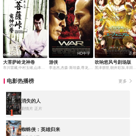
HD中字
正片
大菩萨岭龙神卷
游侠
吹响悠风号剧场版：誓言的终章劇場版
市川雷藏,中村玉绪,山本富士子
李连杰,杰森·斯坦森,尊龙,戴文青木,路易斯·古兹曼,绍尔·鲁宾内克,石桥凌,姜成镐,马修·圣·帕特里克,娜丁·维拉兹盖兹,安德里亚·罗斯,郑浩南,小杉健,特瑞·陈
黑泽朋世,朝井彩加,丰田萌绘,安济知佳,石谷春贵,藤村鼓乃美,山冈百合,津田健次郎,小堀幸,雨宫天,七濑彩夏,久野美咲,土
电影热播榜
更多
消失的人
剧情片
正片
1
蜘蛛侠：英雄归来