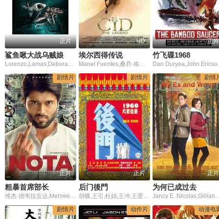
正片
HD
正片
鲨鱼啾大战乌贼娘
埃尔西得传说
竹飞碟1968
Lorenzo,Lamas,Deborah,Gibson,Sean,Lawlor,Jonathan,Nation,洛伦佐·拉,黛伯拉·吉,辛·劳洛,德博拉·吉
Manel Fuentes,桑乔·格拉西亚,Carlos Latre,洛莱斯·莱昂,Molly Malcolm,娜塔丽娅·沃拜克
Dan Duryea,J
剧情片
剧情片
剧情
正片
正片
正片
粗暴首席部长
后门後門
为何已成过去
维杰·德韦拉贡达,Mehreen Pirzada,Sathyaraj,纳赛尔,Anastasia Maslova,Ambazhathil Karunakaran Lohithadas
胡蝶,王引,杜娟,王冲,王爱明,李香君,乐蒂,高翔,胡金铨
Jancy E. Nicolas,Gilliann 
剧情片
动作片
动漫电