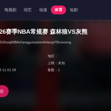
电视剧
综艺
动漫
体育
短剧
5-26赛季NBA常规赛 森林狼VS灰熊
526saijiNBAchangguisaisenlinlangVShuixiong
地区：
上映：
未知
3 11:01:58
集数：
1
放