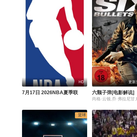
HD
更新
7月17日 2026NBA夏季联赛 湖人VS公牛
六颗子弹[电影解说]
篮球