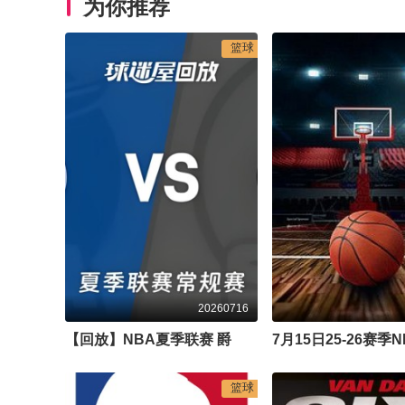
为你推荐
篮球
20260716
【回放】NBA夏季联赛 爵士VS马刺
篮球