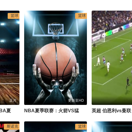
篮球
篮球
正片
更新至HD
7月15日25-26赛季NBA夏季联赛 灰熊VS勇士
NBA夏季联赛：火箭VS猛龙20260712
斯诺克
篮球