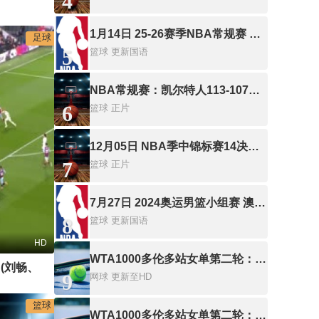
4
1月14日 25-26赛季NBA常规赛 森林狼VS雄鹿
足球
5
篮球
更新国语
NBA常规赛：凯尔特人113-107雄鹿
6
篮球
正片
12月05日 NBA季中锦标赛14决赛 鹈鹕vs国王
7
篮球
正片
7月27日 2024奥运男篮小组赛 澳大利亚VS西班牙
8
篮球
更新国语
HD
WTA1000多伦多站女单第二轮：帕克斯VS伊埃拉
英超 伯恩利vs曼联 (刘畅、李彦) 20230923
9
网球
更新至HD
篮球
WTA1000多伦多站女单第二轮：扎拉祖阿VS费尔南德斯