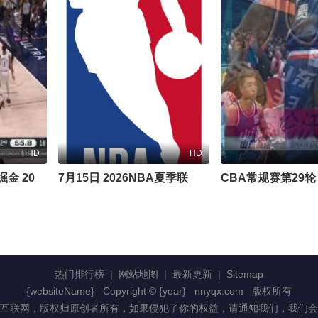
HD
HD
NBA常规赛 湖人VS掘金 20250223
7月15日 2026NBA夏季联赛 快船VS湖人
热门排行榜
|
网站地图
|
最新更新
|
Sitemap
{websiteName}
Copyright © {year}
nnyqx.com
版权所有
互联网，版权归原创者所有，如果侵犯了你的权益，请通知我们，我们会