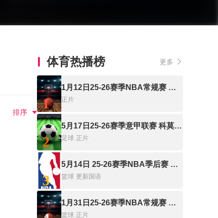
体育热播榜
更多
1月12日25-26赛季NBA常规赛 老鹰VS勇士
1
正片
排序
5月17日25-26赛季意甲联赛 科莫VS帕尔马
2
足球
正片
5月14日 25-26赛季NBA季后赛 骑士VS活塞
3
篮球
更新国语
1月31日25-26赛季NBA常规赛 快船VS倔金
篮球
正片