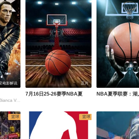
至电影解说
正片
7月16日25-26赛季NBA夏季联赛 爵士VS马刺
尚格·云顿,乔·弗拉尼甘,Bianca Van Varenberg,Anna-Louise Plowman,Kristopher Van Varenberg
篮球
篮球