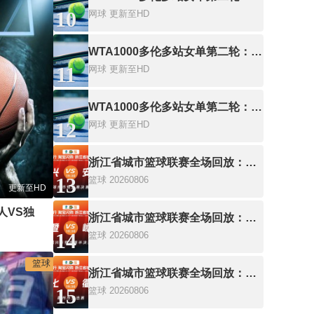
10
网球
更新至HD
WTA1000多伦多站女单第二轮：戴伊VS高芙
11
网球
更新至HD
WTA1000多伦多站女单第二轮：卡萨金娜VS莱巴金娜
12
网球
更新至HD
浙江省城市篮球联赛全场回放：长兴VS安吉
13
篮球
20260806
更新至HD
NBA夏季联赛：湖人VS独行侠20260712
浙江省城市篮球联赛全场回放：诸暨VS嵊州
14
篮球
20260806
篮球
浙江省城市篮球联赛全场回放：开化VS衢江
15
篮球
20260806