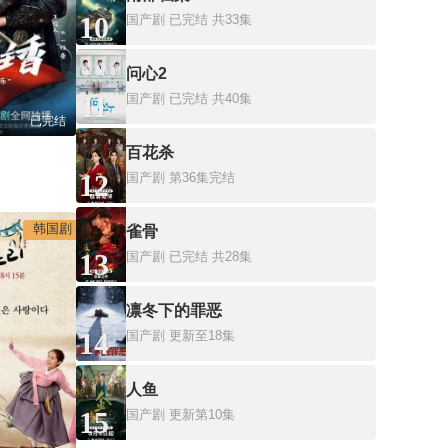
10
国产剧
已完结 共33集
问心2
11
国产剧
已完结 共40集
已完结
百花杀
12
国产剧
第36集完结
韩国剧
雀骨
13
国产剧
已完结 共28集
凛冬下的罪恶
14
国产剧
更新至18集
人鱼
15
国产剧
更新第10集