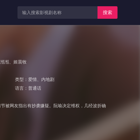
搜索
范湉湉
、
姬晨牧
类型：
爱情
、
内地剧
语言：
普通话
情节被网友指出有抄袭嫌疑。阮喻决定维权，几经波折确