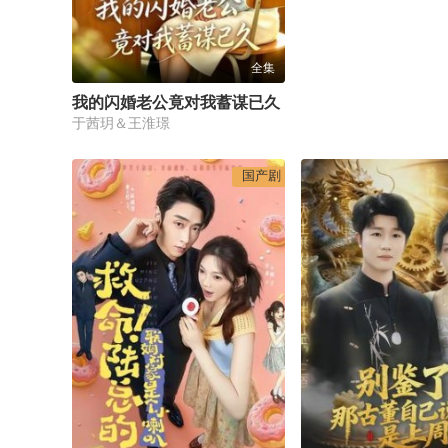
全集
我的闪婚老公竟对我蓄谋已久
于茜玥＆王淮璟
国产剧