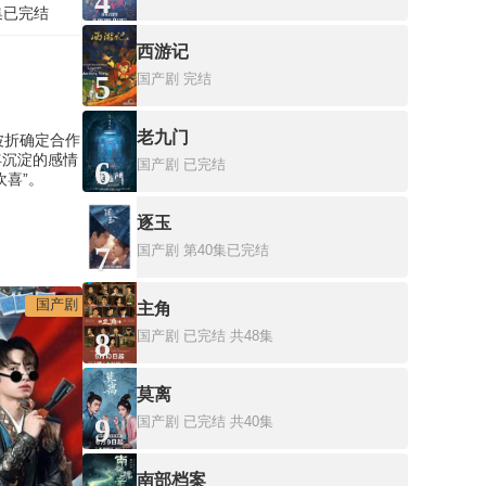
4
集已完结
西游记
5
国产剧
完结
老九门
波折确定合作
年沉淀的感情
6
国产剧
已完结
喜”。
逐玉
7
国产剧
第40集已完结
国产剧
主角
8
国产剧
已完结 共48集
莫离
9
国产剧
已完结 共40集
南部档案