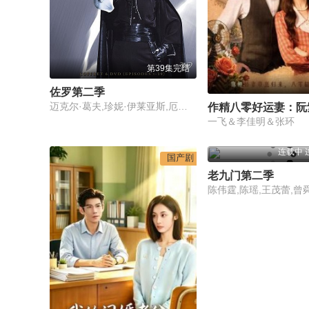
第39集完结
佐罗第二季
迈克尔·葛夫,珍妮·伊莱亚斯,厄尔·伯恩,Tony Pope,帕特·弗雷利,弗雷德·沃尔夫,爱德华·阿斯纳,苏珊·布卢
一飞＆李佳明＆张环
连载中 
国产剧
老九门第二季
陈伟霆,陈瑶,王茂蕾,曾