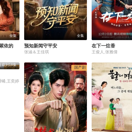
全集
全集
作精八零好运妻：阮紫依的书中梦
预知新闻守平安
在下一炷香
张涵＆王佳琪
王俊人,张雅倩
连载到18集
国产剧
国产剧
舜晞,王奕婷