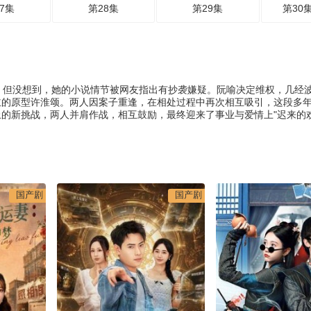
7集
第28集
第29集
第30
。但没想到，她的小说情节被网友指出有抄袭嫌疑。阮喻决定维权，几经
主的原型许淮颂。两人因案子重逢，在相处过程中再次相互吸引，这段多
的新挑战，两人并肩作战，相互鼓励，最终迎来了事业与爱情上"迟来的欢
国产剧
国产剧