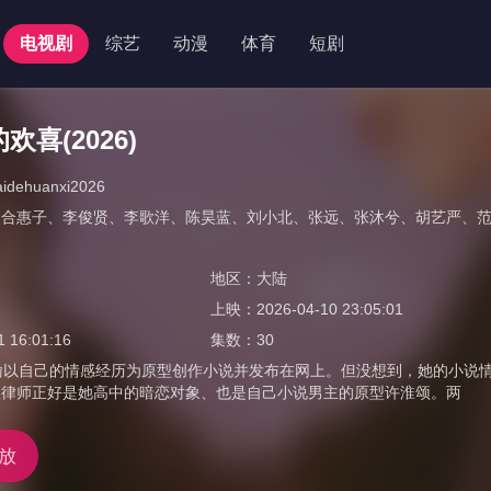
电视剧
综艺
动漫
体育
短剧
喜(2026)
laidehuanxi2026
郑合惠子
、
李俊贤
、
李歌洋
、
陈昊蓝
、
刘小北
、
张远
、
张沐兮
、
胡艺严
、
地区：
大陆
上映：
2026-04-10 23:05:01
1 16:01:16
集数：
30
阮喻以自己的情感经历为原型创作小说并发布在网上。但没想到，她的小说
权律师正好是她高中的暗恋对象、也是自己小说男主的原型许淮颂。两
放