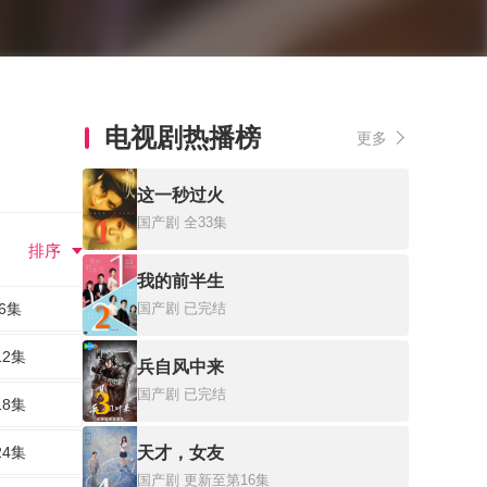
电视剧热播榜
更多
这一秒过火
1
国产剧
全33集
排序
我的前半生
2
6集
国产剧
已完结
12集
兵自风中来
3
国产剧
已完结
18集
24集
天才，女友
国产剧
更新至第16集