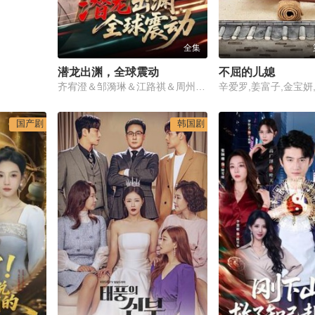
全集
潜龙出渊，全球震动
不屈的儿媳
齐宥澄＆邹漪琳＆江路祺＆周州＆王小成
国产剧
韩国剧