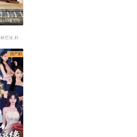
第113集完结
辛爱罗,姜富子,金宝妍,林艺珍,朴允载
国产剧