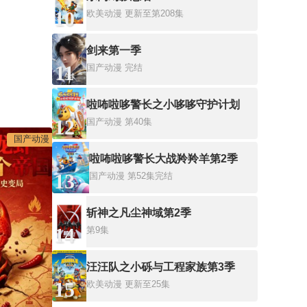
10
欧美动漫
更新至第208集
剑来第一季
11
国产动漫
完结
啦咘啦哆警长之小哆哆守护计划
12
国产动漫
第40集
国产动漫
啦咘啦哆警长大战羚羚羊第2季
13
国产动漫
第52集完结
斩神之凡尘神域第2季
14
第9集
汪汪队之小砾与工程家族第3季
15
欧美动漫
更新至25集