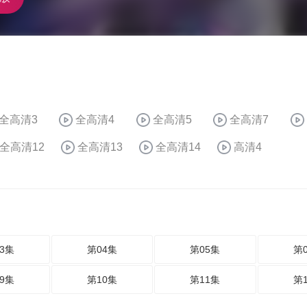
全高清3
全高清4
全高清5
全高清7
全高清12
全高清13
全高清14
高清4
3集
第04集
第05集
第
9集
第10集
第11集
第