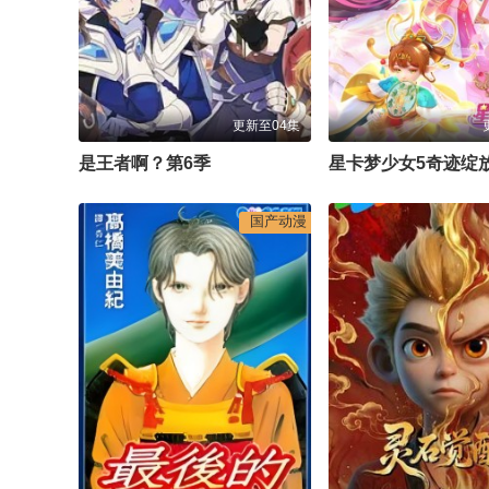
更新至04集
是王者啊？第6季
星卡梦少女5奇迹绽
国产动漫