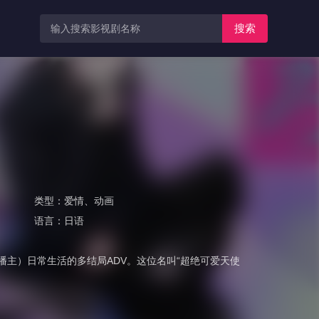
搜索
类型：
爱情
、
动画
语言：
日语
天使（直播主）日常生活的多结局ADV。这位名叫“超绝可爱天使