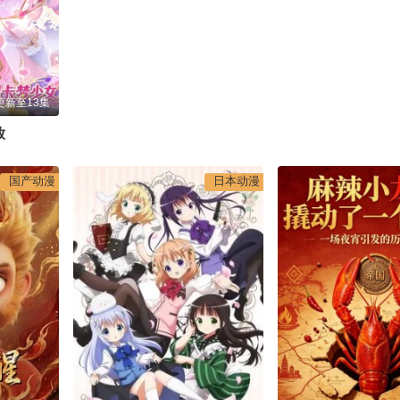
更新至13集
放
国产动漫
日本动漫