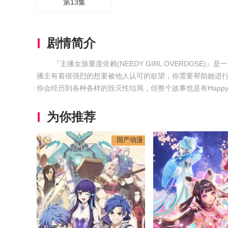
第13集
剧情简介
『主播女孩重度依赖(NEEDY GIRL OVERDOSE
播主有着很强烈的想要被他人认可的欲望，你需要帮助她进
你会经历到各种各样的毁灭性结局，但整个故事也是有Happ
为你推荐
国产动漫