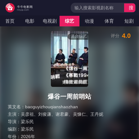
搜
索
首页
电影
电视剧
综艺
动漫
体育
短剧
4.0
评分
港台综艺
更新至第01集
爆谷一周前哨站
英文名：
baoguyizhouqianshaozhan
主演：
吴彦祖
、
刘俊谦
、
谢君豪
、
吴慷仁
、
王丹妮
导演：
梁乐民
编剧：
梁乐民
年份：
2026年