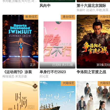
李尚敏,洪榛浩,박지민,곽범,서출구,하승진
风向中
第十六届北京国际电影节颁奖典
朱丽叶·比诺什,毕赣,陈英雄
欧美综艺
港台综艺
大陆综
正片
已完结 共151期
第5集完结
《运动画刊》泳装伸展台
单身行不行2023
争洛阳之官渡之战
梅瑞迪思·米克尔森
邱沁宜
大陆综艺
大陆综