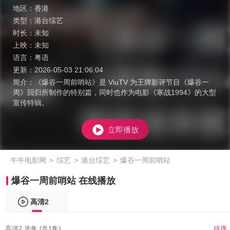
地区：
香港
类型：
港台综艺
时长：
未知
上映：
未知
语言：
粤语
更新：
2026-05-03 21:06:04
简介：
《爆谷一周前哨站》是 ViuTV 为王牌影评节目《爆谷一
周》回归所制作的特别篇，同时也作为电影《寒战1994》的大型
宣传特辑。
立即播放
牛牛电影网
>
综艺
>
港台综艺
>
爆谷一周前哨站
爆谷一周前哨站 在线播放
高清2
高清2 选集 (共1集)
排序