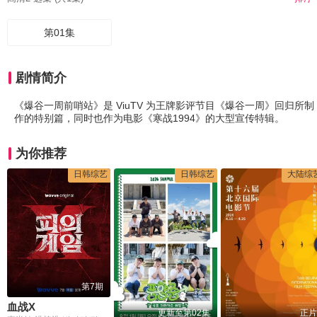
第01集
剧情简介
《爆谷一周前哨站》是 ViuTV 为王牌影评节目《爆谷一周》回归所制
作的特别篇，同时也作为电影《寒战1994》的大型宣传特辑。
为你推荐
日韩综艺
日韩综艺
大陆综
第7期
血战X
更新至第02集
正片