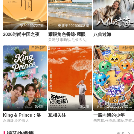
第20260727期
更新至20260808期
第1集完结
2026时尚中国之夜
耀眼角色番综·耀眼一夏
八仙过海
关晓彤 李昀锐 毛俊杰 边天扬 王翰闻 高秋梓
日韩综艺
大陆综
第4期
第1期
更新至20260808(加更第1期)
King & Prince：洛杉矶二人行
互相关注
一路向海的少年
永濑廉,高桥海人
朱志鑫,张泽禹,张
综艺热播榜
更多