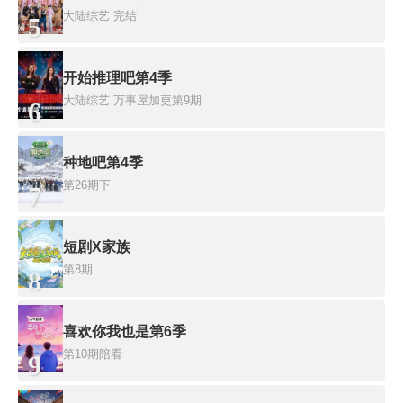
大陆综艺
完结
5
开始推理吧第4季
大陆综艺
万事屋加更第9期
6
种地吧第4季
第26期下
7
短剧X家族
第8期
8
喜欢你我也是第6季
第10期陪看
9