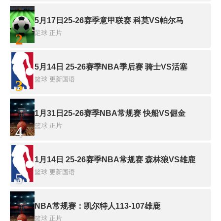
5月17日25-26赛季意甲联赛 科莫VS帕尔马
足球
正片
2
5月14日 25-26赛季NBA季后赛 骑士VS活塞
篮球
更新国语
3
1月31日25-26赛季NBA常规赛 快船VS倔金
篮球
正片
4
1月14日 25-26赛季NBA常规赛 森林狼VS雄鹿
篮球
更新国语
5
NBA常规赛：凯尔特人113-107雄鹿
篮球
正片