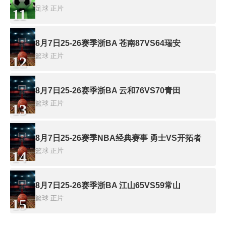
足球
正片
11
8月7日25-26赛季浙BA 苍南87VS64瑞安
篮球
正片
12
8月7日25-26赛季浙BA 云和76VS70青田
篮球
正片
13
8月7日25-26赛季NBA经典赛事 勇士VS开拓者
篮球
正片
14
8月7日25-26赛季浙BA 江山65VS59常山
篮球
正片
15