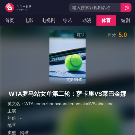
搜
索
首页
电影
电视剧
综艺
动漫
体育
短剧
5.0
评分
网球
更新至HD
WTA罗马站女单第二轮：萨卡里VS莱巴金娜
英文名：
WTAluomazhannvdandierlunsakaliVSlaibajinna
主演：
年份：
-
地区：
类型：
网球