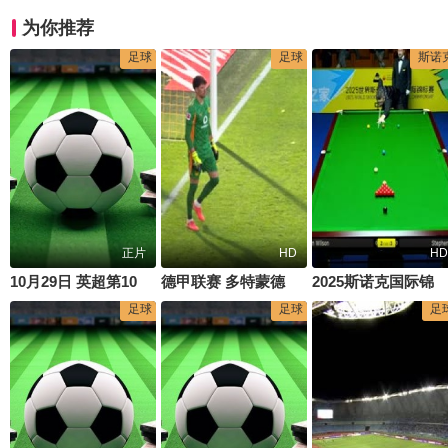
为你推荐
足球
足球
斯诺
正片
HD
HD
10月29日 英超第10轮 阿斯顿维拉vs卢顿
德甲联赛 多特蒙德VSRB莱比锡 20251004
2025斯诺克国际锦标赛32进16斯蒂芬·马奎尔6-4凯伦·威尔逊20251
足球
足球
足