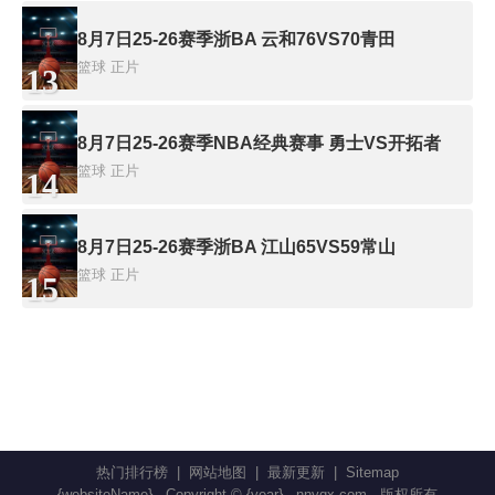
8月7日25-26赛季浙BA 云和76VS70青田
篮球
正片
13
8月7日25-26赛季NBA经典赛事 勇士VS开拓者
篮球
正片
14
8月7日25-26赛季浙BA 江山65VS59常山
篮球
正片
15
热门排行榜
|
网站地图
|
最新更新
|
Sitemap
{websiteName}
Copyright © {year}
nnyqx.com
版权所有