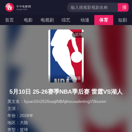
搜
索
首页
电影
电视剧
综艺
动漫
体育
短剧
篮球
更新国语
5月10日 25-26赛季NBA季后赛 雷霆VS湖人
英文名：
5yue10ri2526saijiNBAjihousaileitingVShuren
主演：
年份：
2026年
地区：
大陆
类型：
篮球