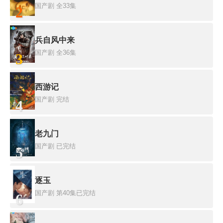
国产剧
全33集
2
兵自风中来
国产剧
全36集
3
西游记
国产剧
完结
4
老九门
国产剧
已完结
5
逐玉
国产剧
第40集已完结
6