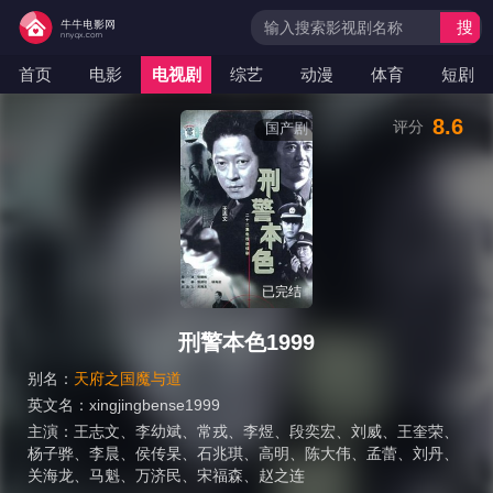
搜
索
首页
电影
电视剧
综艺
动漫
体育
短剧
8.6
评分
国产剧
已完结
刑警本色1999
别名：
天府之国魔与道
英文名：
xingjingbense1999
主演：
王志文
、
李幼斌
、
常戎
、
李煜
、
段奕宏
、
刘威
、
王奎荣
、
杨子骅
、
李晨
、
侯传杲
、
石兆琪
、
高明
、
陈大伟
、
孟蕾
、
刘丹
、
关海龙
、
马魁
、
万济民
、
宋福森
、
赵之连