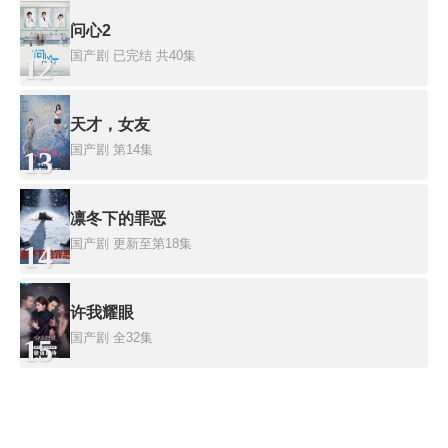
问心2
国产剧
已完结 共40集
12
天才，女友
国产剧
第14集
13
凛冬下的罪恶
国产剧
更新至第18集
14
许我耀眼
国产剧
全32集
15