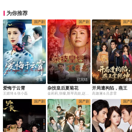
为你推荐
国产剧
国产剧
国产
全集
已完结
全集
爱悔于云霄
杂技皇后夏菊花
开局遭构陷，燕王掌乾坤
王婧琦＆张小磊
金莉莉,张檬,斯琴高娃,赵尔康
高迦澜＆吕彦霏
国产剧
国产剧
国产