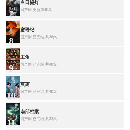
白日提灯
国产剧
更新第40集
7
蜜语纪
国产剧
已完结 共38集
8
主角
国产剧
已完结 共48集
9
莫离
国产剧
已完结 共40集
10
南部档案
国产剧
已完结 共33集
11