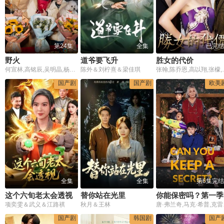
第24集
全集
已完结
野火
道爷要飞升
胜女的代价
何宣林,高铭辰,吴明晶,杨宁,关昱汐
陈外＆刘柠熹＆梁佳琪
张翰,陈乔恩,高
国产剧
国产剧
欧美
全集
全集
第6集完结
这个六旬老太会透视
替你站在光里
你能保密吗？第一季
项奕雯＆武义＆江路祺
秋月＆王林
唐·弗兰奇,马克·希普,克雷格·罗伯兹,曼迪·吉尔,Gerald
国产剧
韩国剧
国产