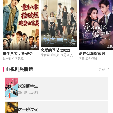
完结
全集
全集
恋爱的季节(2022)
重生八零，捡破烂迎娶白富美
爱在烟花绽放时
徐智勋,苏珠妍,金旻奎,姜惠元,尹贤秀,吴裕珍
张宇轩＆李慧敏
李柏璇＆羽翎
电视剧热播榜
更多
我的前半生
国产剧
已完结
1
这一秒过火