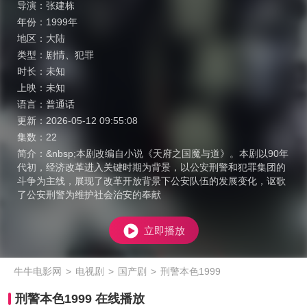
导演：
张建栋
年份：
1999年
地区：
大陆
类型：
剧情
、
犯罪
时长：
未知
上映：
未知
语言：
普通话
更新：
2026-05-12 09:55:08
集数：
22
简介：
&nbsp;本剧改编自小说《天府之国魔与道》。本剧以90年
代初，经济改革进入关键时期为背景，以公安刑警和犯罪集团的
斗争为主线，展现了改革开放背景下公安队伍的发展变化，讴歌
了公安刑警为维护社会治安的奉献
立即播放
牛牛电影网
>
电视剧
>
国产剧
>
刑警本色1999
刑警本色1999 在线播放