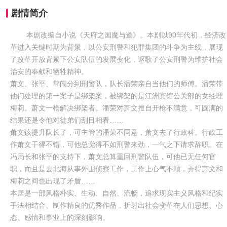
剧情简介
本剧改编自小说《天府之国魔与道》。本剧以90年代初，经济改
革进入关键时期为背景，以公安刑警和犯罪集团的斗争为主线，展现
了改革开放背景下公安队伍的发展变化，讴歌了公安刑警为维护社会
治安的奉献和牺牲精神。
萧文、张平、常闯分到刑警队，队长潘荣亲自当他们的师傅。潘荣带
他们处理的第一案子是绑架案，被绑架的是江洲宾馆公关部的女经理
梅莉。萧文一枪解决绑架者。潘荣对萧文擅自开枪不满意，可圆满的
结果还是令他对徒弟们刮目相看……
萧文该提升队长了，可主管的潘荣不同意，萧文去了行政科。行政工
作萧文干得不错，可他总觉得不如刑警来劲，一气之下请求辞职。在
冯局长和张平的支持下，萧文总算重回刑警队伍，可他已无任何官
职，而且是去北海从事外围侦察工作，工作上心气不顺，弄得萧文和
梅莉之间也出现了矛盾……
本居是一部风格朴实、生动、自然、流畅，追求现实主义风格和纪实
手法相结合、制作精良的优秀作品，折射出社会变革在人们思想、心
态、感情和事业上的深刻影响。