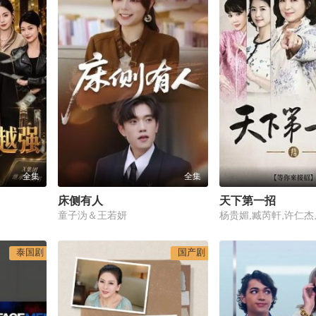
全集
全集
床侧有人
天下第一招
童子沩＆王若妍
泰国剧
国产剧