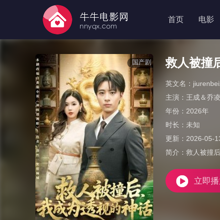
首页
电影
救人被撞
国产剧
英文名：
jiurenb
主演：
王成＆乔
年份：
2026年
时长：
未知
更新：
2026-05-1
简介：
救人被撞
立即播