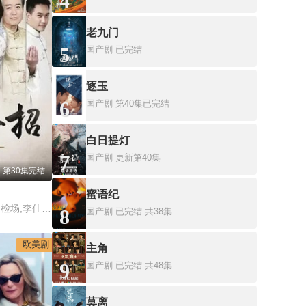
4
老九门
5
国产剧
已完结
逐玉
6
国产剧
第40集已完结
白日提灯
7
国产剧
更新第40集
第30集完结
蜜语纪
杨贵媚,臧芮軒,许仁杰,检场,李佳豫,李运庆,华千涵,朱梓豪,王翊珊,鄭廂婷,黄采仪,郑平君,黄锦雯,许琼月,黃子庭,杨松福,魏愉芯,陈淑芳,朱薇彤,黃圓元,陳怡安,季優,湯謹瑄,王上豪,李全忠,李嘉文,赫容,元六,秀美,鄭詩婷,軍妃,王瑩瑩,金妍恩,傅瓈慧,谢美伊,李振坤,湯如涒,許桐彰,莊洹瑀,李紫妍,仙蒂,李孟學,彭騰立,高千千,朱軒誼
8
国产剧
已完结 共38集
欧美剧
主角
9
国产剧
已完结 共48集
莫离