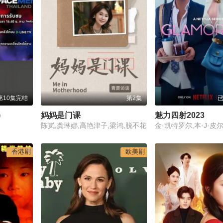
第10集完结
第2集
已
)
妈妈是门课
魅力四射2023
陈岚,龚琳娜,高艳津子,梁鸿,脱不花
香港剧
欧美剧