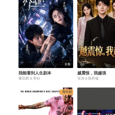
全集
我能看到人生剧本
越震惊，我越强
董劭辉＆李钊
张涛＆陈梓璇
海外剧