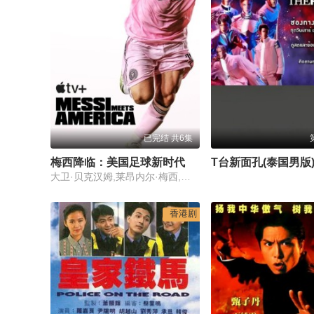
已完结 共6集
梅西降临：美国足球新时代
T台新面孔(泰国男版
大卫·贝克汉姆,莱昂内尔·梅西,塞尔吉奥·布斯克茨
香港剧