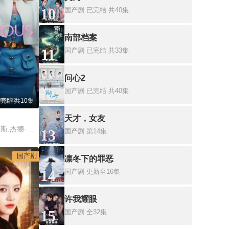
10
国产剧
已完结 共40集
南部档案
11
国产剧
已完结 共33集
问心2
12
国产剧
已完结 共40集
完结 共10集
天才，女友
金·凯特罗尔,本·J·皮尔斯,杰德·佩顿,赞恩·菲利普斯
13
国产剧
第14集
国产剧
凛冬下的罪恶
14
国产剧
更新至16集
许我耀眼
15
国产剧
全32集