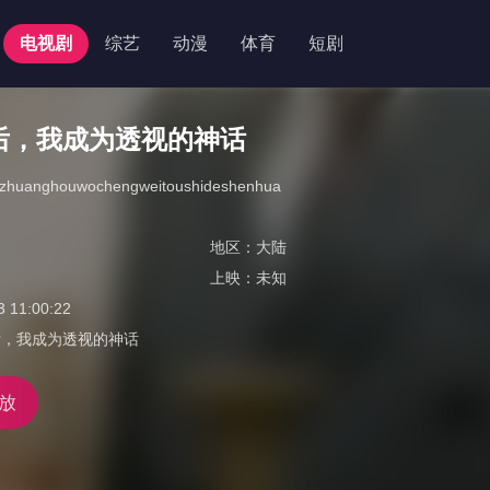
电视剧
综艺
动漫
体育
短剧
后，我成为透视的神话
eizhuanghouwochengweitoushideshenhua
凌
地区：
大陆
上映：
未知
3 11:00:22
后，我成为透视的神话
放