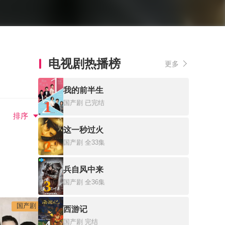
电视剧热播榜
更多
我的前半生
1
国产剧
已完结
排序
这一秒过火
2
国产剧
全33集
兵自风中来
3
国产剧
全36集
国产剧
西游记
国产剧
完结