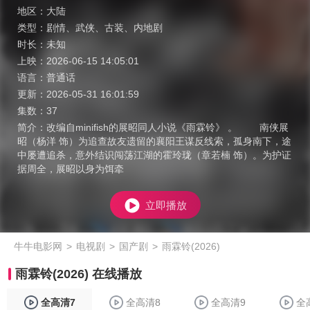
地区：
大陆
类型：
剧情
、
武侠
、
古装
、
内地剧
时长：
未知
上映：
2026-06-15 14:05:01
语言：
普通话
更新：
2026-05-31 16:01:59
集数：
37
简介：
改编自minifish的展昭同人小说《雨霖铃》 。 南侠展
昭（杨洋 饰）为追查故友遗留的襄阳王谋反线索，孤身南下，途
中屡遭追杀，意外结识闯荡江湖的霍玲珑（章若楠 饰）。为护证
据周全，展昭以身为饵牵
立即播放
牛牛电影网
>
电视剧
>
国产剧
>
雨霖铃(2026)
雨霖铃(2026) 在线播放
全高清7
全高清8
全高清9
全