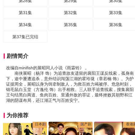
第28集
第29集
第30集
第31集
第32集
第33集
第34集
第35集
第36集
第37集已完结
剧情简介
改编自minifish的展昭同人小说《雨霖铃》 。
南侠展昭（杨洋 饰）为追查故友遗留的襄阳王谋反线索，孤身南
下，途中屡遭追杀，意外结识闯荡江湖的霍玲珑（章若楠 饰）。为护
证据周全，展昭以身为饵牵制敌人，为救百姓力竭被俘。危急时刻，
锦毛鼠白玉堂（方逸伦 饰）出手相救。三人联手追查线索，搜集襄阳
王勾结黑白两道、鱼肉百姓、里通外敌的罪证，最终挫败其朝野和江
湖的阴谋布局，还江湖正气与百姓安宁。
为你推荐
日本剧
国产剧
香港