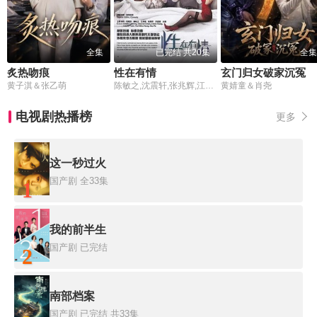
全集
已完结 共20集
全集
炙热吻痕
性在有情
玄门归女破家沉冤
黄子淇＆张乙萌
陈敏之,沈震轩,张兆辉,江美仪
黄婧童＆肖尧
电视剧热播榜
更多
这一秒过火
国产剧
全33集
1
我的前半生
国产剧
已完结
2
南部档案
国产剧
已完结 共33集