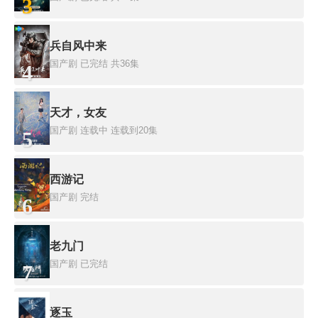
3
兵自风中来
国产剧
已完结 共36集
4
天才，女友
国产剧
连载中 连载到20集
5
西游记
国产剧
完结
6
老九门
国产剧
已完结
7
逐玉