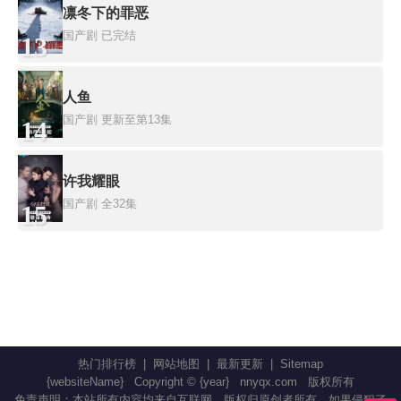
凛冬下的罪恶
国产剧
已完结
13
人鱼
国产剧
更新至第13集
14
许我耀眼
国产剧
全32集
15
热门排行榜
|
网站地图
|
最新更新
|
Sitemap
{websiteName}
Copyright © {year}
nnyqx.com
版权所有
免责声明：本站所有内容均来自互联网，版权归原创者所有，如果侵犯了