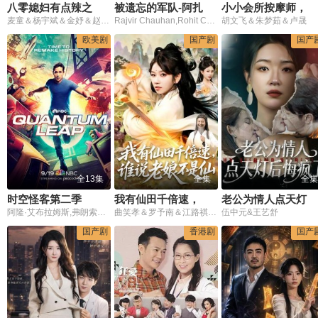
八零媳妇有点辣之阮紫依的书中梦
被遗忘的军队-阿扎迪·克丽耶
小小会所按摩师，专业鉴宝捡大漏
麦童＆杨宇斌＆金妤＆赵常客
Rajvir Chauhan,Rohit Choudhary,桑尼·考沙尔,Karanvir Malhotra,M·K·拉伊纳,Sharvari Wagh,Rajiv Ranjan,R. Badree
胡文飞＆朱梦茹＆卢晟
欧美剧
国产剧
国产
全13集
全集
全集
时空怪客第二季
我有仙田千倍速，谁说老娘不是仙
老公为情人点天灯后悔疯了
阿隆·艾布拉姆斯,弗朗索瓦·阿诺德,Caitlin Bassett,P·J·伯恩,雷蒙德·李,梅丽莎·罗斯伯格
曲笑孝＆罗予南＆江路祺＆傅思童
伍中元&王艺舒
国产剧
香港剧
国产