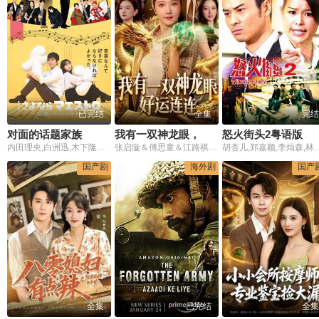
已完结
全集
完结
对面的话题家族
我有一双神龙眼，好运连连
怒火街头2粤语版
内田理央,白洲迅,木下隆行,小川纱良,永野宗典,山中崇,藤井武美,小野武彦,高冈早纪,那智内田理央,那智
张启璇＆傅思童＆江路祺＆歌子
胡杏儿,郑嘉颖,李灿森,林子善
国产剧
海外剧
国产
全集
已完结
全集