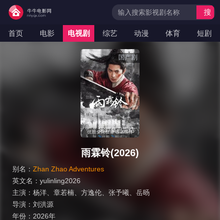
搜
索
首页
电影
电视剧
综艺
动漫
体育
短剧
国产剧
第37集已完结
雨霖铃(2026)
别名：
Zhan Zhao Adventures
英文名：
yulinling2026
主演：
杨洋
、
章若楠
、
方逸伦
、
张予曦
、
岳旸
导演：
刘洪源
年份：
2026年