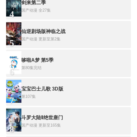
剑来第二季
国产动漫
全27集
4
仙逆剧场版神临之战
国产动漫
更新至第2集
5
哆啦A梦 第5季
第80集完结
6
宝宝巴士儿歌 3D版
第107集
7
斗罗大陆Ⅱ绝世唐门
国产动漫
更新至165集
8