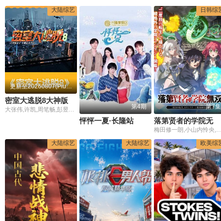
大陆综艺
日韩综
更新至20260807(Plus版)
密室大逃脱8大神版
第4期
第7集
大张伟,许凯,周笔畅,彭昱畅,张真源
怦怦一夏·长隆站
落第贤者的学院无双第二回转生
梅田修一朗,小山内怜央,白石晴香,加藤英美里,平川大辅,东地
大陆综艺
大陆综艺
欧美综