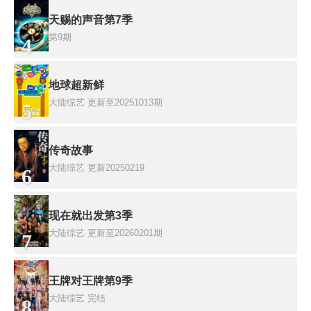
天赐的声音第7季
第9期
4
地球超新鲜
大陆综艺
更新至20251013期
5
传奇故事
大陆综艺
更新20250219
6
现在就出发第3季
大陆综艺
更新至20260201期
7
王牌对王牌第9季
大陆综艺
完结
8