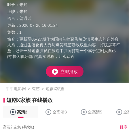
时长：
未知
上映：
未知
语言：
普通话
更新：
2026-07-26 16:01:24
集数：
1
简介：
更新至05-27期作为国内首档聚焦短剧演员生态的户外真
人秀，通过生活化真人秀与爆笑综艺游戏双重内容，打破屏幕壁
垒，记录一群短剧演员在旅途中共同打造一个属于短剧人自己
的“快闪俱乐部”的真实过程，让观众近
立即播放
牛牛电影网
>
综艺
>
短剧X家族
短剧X家族 在线播放
高清2
全高清3
全高清5
全
高清2 选集 (共9集)
排序