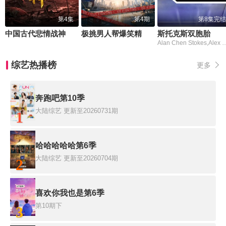
第4集
第4期
第8集完结
中国古代悲情战神
极挑男人帮爆笑精华版
斯托克斯双胞胎
Alan Chen Stokes,Alex 
综艺热播榜
更多
奔跑吧第10季
大陆综艺
更新至20260731期
1
哈哈哈哈哈第6季
大陆综艺
更新至20260704期
2
喜欢你我也是第6季
第10期下
3