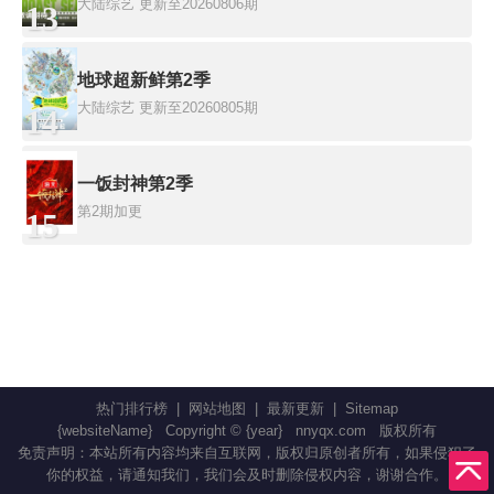
大陆综艺
更新至20260806期
13
地球超新鲜第2季
大陆综艺
更新至20260805期
14
一饭封神第2季
第2期加更
15
热门排行榜
|
网站地图
|
最新更新
|
Sitemap
{websiteName}
Copyright © {year}
nnyqx.com
版权所有
免责声明：本站所有内容均来自互联网，版权归原创者所有，如果侵犯了
你的权益，请通知我们，我们会及时删除侵权内容，谢谢合作。