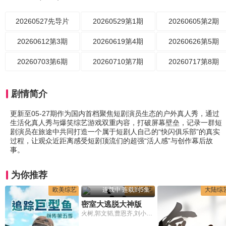
20260527先导片
20260529第1期
20260605第2期
20260612第3期
20260619第4期
20260626第5期
20260703第6期
20260710第7期
20260717第8期
剧情简介
更新至05-27期作为国内首档聚焦短剧演员生态的户外真人秀，通过
生活化真人秀与爆笑综艺游戏双重内容，打破屏幕壁垒，记录一群短
剧演员在旅途中共同打造一个属于短剧人自己的“快闪俱乐部”的真实
过程，让观众近距离感受短剧顶流们的超强“活人感”与创作幕后故
事。
为你推荐
欧美综艺
连载中 连载到5集
大陆综艺
大陆综
密室大逃脱大神版第八季
火树,郭文韬,曹恩齐,刘小怂,李晋晔