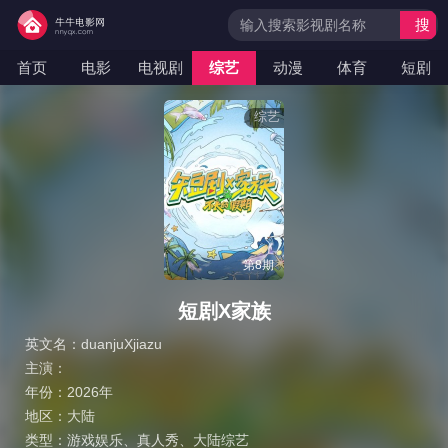
搜
索
首页
电影
电视剧
综艺
动漫
体育
短剧
综艺
第8期
短剧X家族
英文名：
duanjuXjiazu
主演：
年份：
2026年
地区：
大陆
类型：
游戏娱乐
、
真人秀
、
大陆综艺