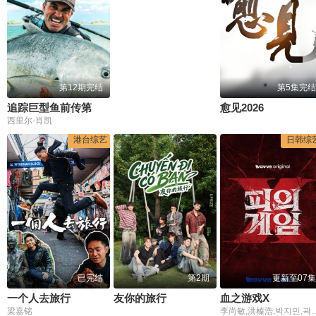
第12期完结
第5集完结
追踪巨型鱼前传第五季
愈见2026
西里尔·肖凯
港台综艺
日韩综
已完结
第2期
更新至07集
一个人去旅行
友你的旅行
血之游戏X
梁嘉铭
李尚敏,洪榛浩,박지민,