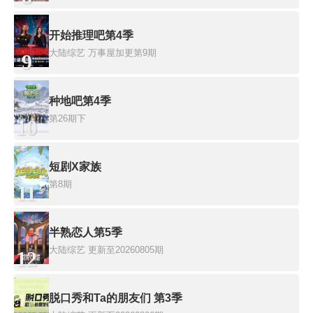
开始推理吧第4季
大陆综艺
万事屋加更第9期
9
种地吧第4季
第26期下
10
短剧X家族
第8期
11
半熟恋人第5季
大陆综艺
更新至20260805期
12
脱口秀和Ta的朋友们 第3季