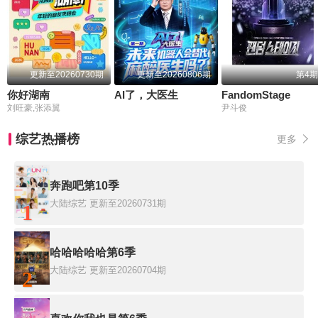
更新至20260730期
更新至20260806期
第4期
你好湖南
AI了，大医生
FandomStage
刘旺豪,张添翼
尹斗俊
综艺热播榜
更多
奔跑吧第10季
大陆综艺
更新至20260731期
1
哈哈哈哈哈第6季
大陆综艺
更新至20260704期
2