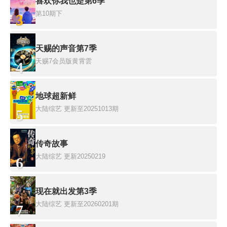
喜欢你我也是第6季
第10期下
3
天赐的声音第7季
天赐7会员版黄霄雲
4
地球超新鲜
大陆综艺
更新至20251013期
5
传奇故事
大陆综艺
更新20250219
6
现在就出发第3季
大陆综艺
更新至20260201期
7