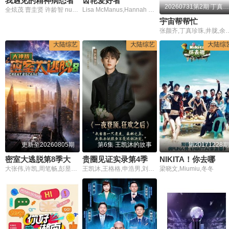
我遇见的精神病态者
齿轮爱好者
20260731第2期 丁真为开业苦练潮汕话
全炫茂 曺圭贤 许龄智 nucksal
Lisa McManus,Hannah Crowle
宇宙帮帮忙
张颜齐,丁真珍珠
大陆综艺
大陆综艺
大陆综
更新至20260805期
第6集 王凯沐的故事
第20171228期
密室大逃脱第8季大神版
贵圈见证实录第4季
NIKITA！你去哪
大张伟,许凯,周笔畅,彭昱畅,张真源,陈哲远
王凯沐,王格格,申浩男,刘润铭,韩雨彤,曾辉
梁晓文,Miumiu,冬冬