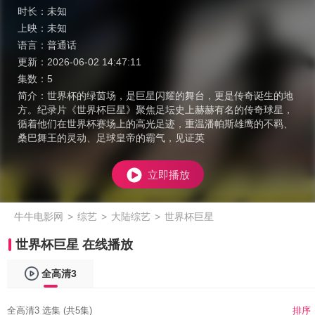
时长：
未知
上映：
未知
语言：
普通话
更新：
2026-06-02 14:47:11
集数：
5
简介：
世界杯的绿茵场，是巨星闪耀的舞台，更是传奇诞生的地
方。纪录片《世界杯巨星》聚焦足坛史上赫赫有名的传奇球星，
循着他们在世界杯赛场上的高光足迹，重温潘帕斯雄鹰的不羁、
桑巴舞王的灵动、足球皇帝的霸气，见证英
立即播放
牛牛电影网
>
综艺
>
大陆综艺
>
世界杯巨星
世界杯巨星 在线播放
全高清3
全高清3 选集 (共5集)
排序