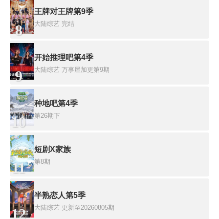
王牌对王牌第9季
大陆综艺
完结
8
开始推理吧第4季
大陆综艺
万事屋加更第9期
9
种地吧第4季
第26期下
10
短剧X家族
第8期
11
半熟恋人第5季
大陆综艺
更新至20260805期
12