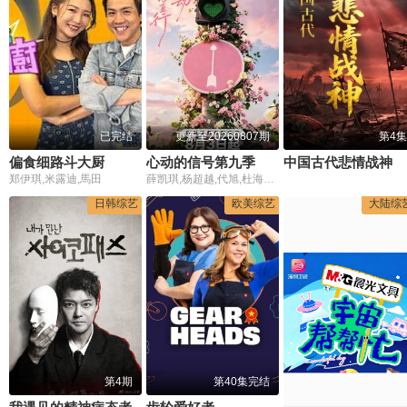
已完结
更新至20260807期
第4集
偏食细路斗大厨
心动的信号第九季
中国古代悲情战神
郑伊琪,米露迪,馬田
薛凯琪,杨超越,代旭,杜海涛,张纯烨
日韩综艺
欧美综艺
大陆综
第4期
第40集完结