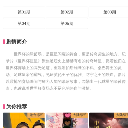
第01期
第02期
第03期
第04期
第05期
剧情简介
世界杯的绿茵场，是巨星闪耀的舞台，更是传奇诞生的地方。纪
录片《世界杯巨星》聚焦足坛史上赫赫有名的传奇球星，循着他们在
世界杯赛场上的高光足迹，重温潘帕斯雄鹰的不羁、桑巴舞王的灵
动、足球皇帝的霸气，见证英伦王子的优雅、防守之王的铁血。影片
以震撼的赛场瞬间与鲜为人知的幕后故事，勾勒出一代球星的绿茵传
奇，也诉说着世界杯赛场永不褪色的热血与激情。
为你推荐
港台综艺
大陆综艺
大陆综