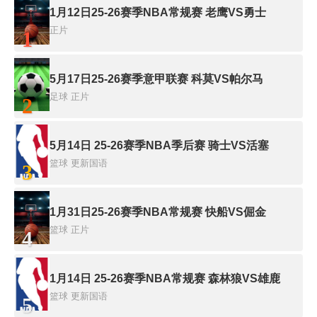
1月12日25-26赛季NBA常规赛 老鹰VS勇士
正片
1
5月17日25-26赛季意甲联赛 科莫VS帕尔马
足球
正片
2
5月14日 25-26赛季NBA季后赛 骑士VS活塞
篮球
更新国语
3
1月31日25-26赛季NBA常规赛 快船VS倔金
篮球
正片
4
1月14日 25-26赛季NBA常规赛 森林狼VS雄鹿
篮球
更新国语
5