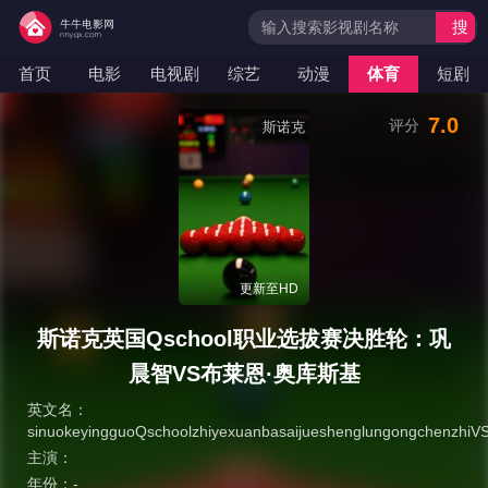
搜
索
首页
电影
电视剧
综艺
动漫
体育
短剧
7.0
评分
斯诺克
更新至HD
斯诺克英国Qschool职业选拔赛决胜轮：巩
晨智VS布莱恩·奥库斯基
英文名：
sinuokeyingguoQschoolzhiyexuanbasaijueshenglungongchenzhiVSb
主演：
年份：
-