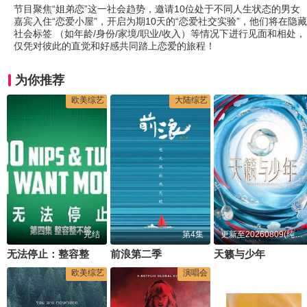
节目聚焦“姐弟恋”这一社会趋势，邀请10位处于不同人生状态的男女
嘉宾入住“恋爱小屋”，开启为期10天的“恋爱社交实验”，他们将在隐藏
社会标签 （如年龄/身份/家境/职业/收入）等情况下进行见面和相处，
仅凭对彼此的直觉和好感共同踏上恋爱的旅程！
为你推荐
欧美综艺
大陆综艺
完结
第4集
更新至20260809(纯享版)
无法停止：整容整上瘾第一季
前浪第二季
天籁与少年
欧美综艺
演唱会