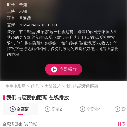
时长：
未知
上映：
未知
语言：
普通话
更新：
2026-08-06 16:01:09
简介：
节目聚焦“姐弟恋”这一社会趋势，邀请10位处于不同人生
状态的男女嘉宾入住“恋爱小屋”，开启为期10天的“恋爱社交实
验”，他们将在隐藏社会标签 （如年龄/身份/家境/职业/收入）等
情况下进行见面和相处，仅凭对彼此的直觉和好感共同踏上恋爱
的旅程！
立即播放
牛牛电影网
>
综艺
>
大陆综艺
>
我们与恋爱的距离
我们与恋爱的距离 在线播放
全高清
高清2
全高清4
高
全高清 选集 (共25集)
排序