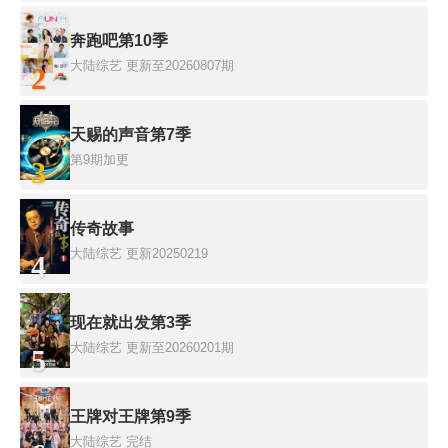
奔跑吧第10季
大陆综艺
更新至20260807期
2
天赐的声音第7季
第9期加更
3
传奇故事
大陆综艺
更新20250219
4
现在就出发第3季
大陆综艺
更新至20260201期
5
王牌对王牌第9季
大陆综艺
完结