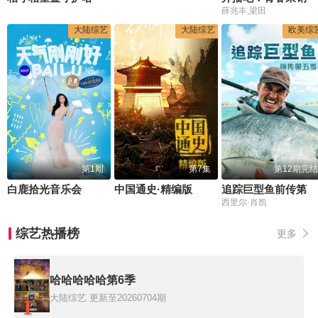
薛兆丰,梁田
大陆综艺
大陆综艺
欧美综
第1期
第7集
第12期完结
白鹿拾光音乐会
中国通史·精编版
追踪巨型鱼前传第五季
西里尔·肖凯
综艺热播榜
更多
哈哈哈哈哈第6季
大陆综艺
更新至20260704期
1