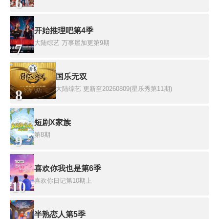
6
开始推理吧第4季
大陆综艺
万事屋加更第9期
7
国乐无双
大陆综艺
更新至20260809(星乐秀第11期)
8
短剧X家族
第8期
9
喜欢你我也是第6季
喜欢你日记第10期上
10
半熟恋人第5季