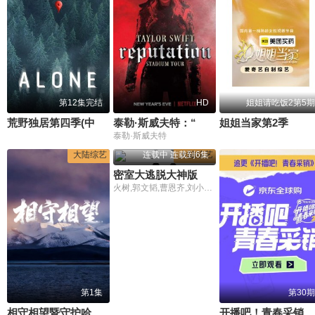
第12集完结
HD
姐姐请吃饭2第5期
荒野独居第四季(中配版)
泰勒·斯威夫特：“举世盛名”巡回演唱会
姐姐当家第2季
泰勒·斯威夫特
大陆综艺
连载中 连载到6集
大陆综艺
密室大逃脱大神版第八季
火树,郭文韬,曹恩齐,刘小怂,李晋晔
第1集
第30期
相守相望暨守护哈拉湖行动
开播吧！青春采销第2季