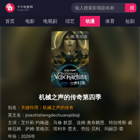
搜
索
首页
电影
电视剧
综艺
动漫
体育
短剧
欧美动漫
全12集
机械之声的传奇第四季
别名：
关键作用：机械之声的传奇
英文名：
jixiezhishengdechuanqidisiji
主演：
艾什莉·约翰逊
、
马修·默瑟
、
连姆·奥布赖恩
、
特拉维斯·威
林厄姆
、
萨姆·里格尔
、
塔利辛·贾夫
、
劳拉·贝利
、
玛丽莎·蕾
年份：
2026年