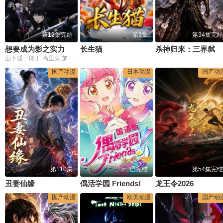
第12集完结
第9集
第34集完结
想要成为影之实力者第二季
长生猫
杀神归来：三界弑神录
山下诚一郎,日高里菜,加隈亚衣,伊藤静,小山刚志,杉田智和,濑户麻沙美,水濑祈,三森铃子,菲鲁兹·蓝,金元寿子,朝井彩加,近藤玲奈
国产动漫
日本动漫
国产动
第110集
已完结
第54集完结
丑妻仙缘
偶活学园 Friends!第二季
龙王令2026
国产动漫
欧美动漫
国产动