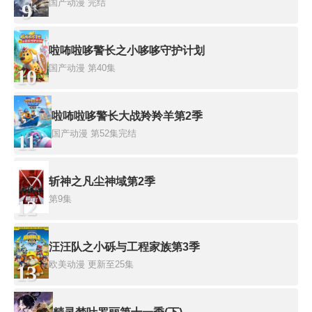
国产动漫
完结
9
啦咘啦哆警长之小哆哆守护计划
国产动漫
第40集
10
啦咘啦哆警长大战羚羚羊第2季
国产动漫
第52集完结
11
斩神之凡尘神域第2季
第9集
12
汪汪队之小砾与工程家族第3季
欧美动漫
更新至25集
13