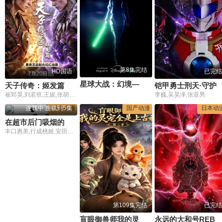
第8集完结
HD国语
已完结
星球大战：幻境—第九个绝地武士
天子传奇：姬发篇
铠甲勇士刑天·守
崔郅昊,刘若班,王妮,张胡子,图特哈蒙,卢力峰,贺燕琳,木青禾,王雪亮,任景行,张占坤
李巍,吴昊泽,张亚男
连载中 连载到5集
日本动漫
国产动漫
日本动
在超市后门吸烟的二人
丰口惠美,行成桃姬,安田陆矢,佐藤拓也,星希成奏
第109集完结
已完结
盲眼御兽师我的灵宠全是上古神第三季
永远的大和号REBEL3199第六章碧蓝