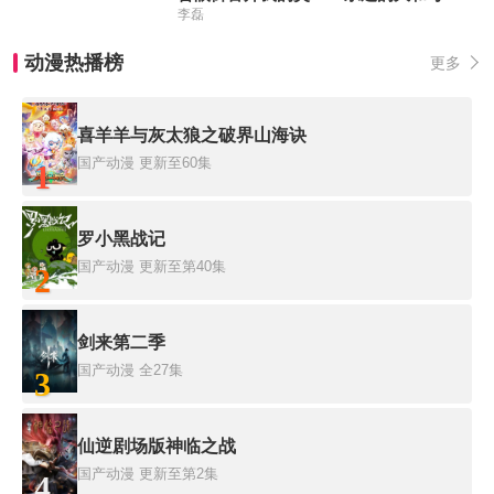
李磊
动漫热播榜
更多
喜羊羊与灰太狼之破界山海诀
国产动漫
更新至60集
1
罗小黑战记
国产动漫
更新至第40集
2
剑来第二季
国产动漫
全27集
3
仙逆剧场版神临之战
国产动漫
更新至第2集
4