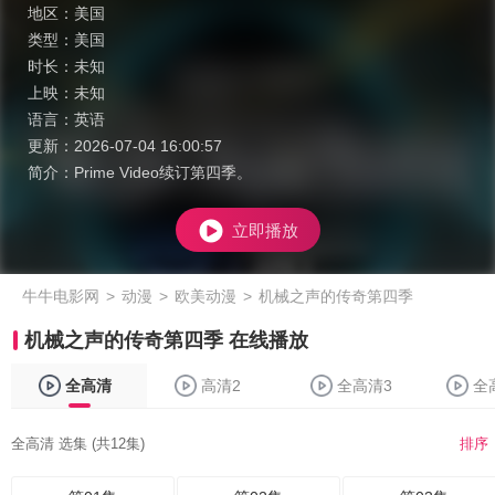
地区：
美国
类型：
美国
时长：
未知
上映：
未知
语言：
英语
更新：
2026-07-04 16:00:57
简介：
Prime Video续订第四季。
立即播放
牛牛电影网
>
动漫
>
欧美动漫
>
机械之声的传奇第四季
机械之声的传奇第四季 在线播放
全高清
高清2
全高清3
全
全高清 选集 (共12集)
排序