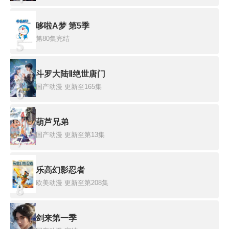
哆啦A梦 第5季
第80集完结
5
斗罗大陆Ⅱ绝世唐门
国产动漫
更新至165集
6
葫芦兄弟
国产动漫
更新至第13集
7
乐高幻影忍者
欧美动漫
更新至第208集
8
剑来第一季