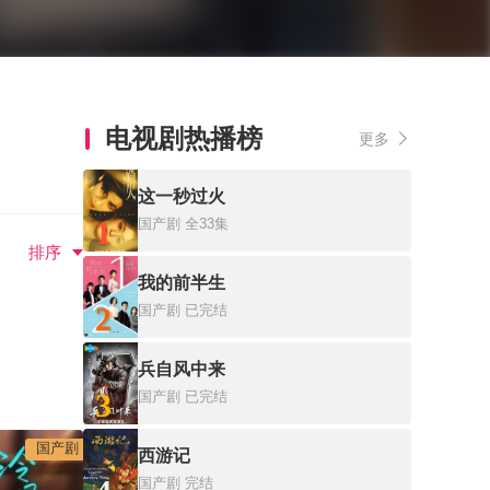
电视剧热播榜
更多
这一秒过火
1
国产剧
全33集
排序
我的前半生
2
国产剧
已完结
兵自风中来
3
国产剧
已完结
国产剧
西游记
国产剧
完结