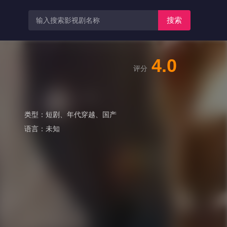
搜索
4.0
评分
类型：
短剧
、
年代穿越
、
国产
语言：
未知