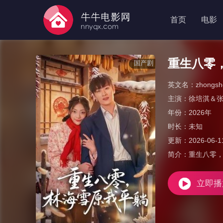
首页
电影
重生八零
国产剧
英文名：
zhongsh
主演：
徐培淇＆
年份：
2026年
时长：
未知
更新：
2026-06-1
简介：
重生八零
立即播