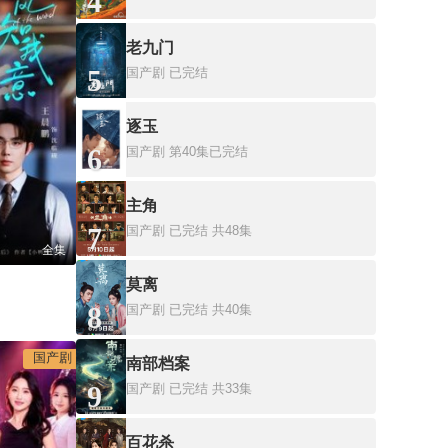
4
老九门
5
国产剧
已完结
逐玉
6
国产剧
第40集已完结
主角
7
国产剧
已完结 共48集
全集
莫离
）
8
国产剧
已完结 共40集
国产剧
南部档案
9
国产剧
已完结 共33集
百花杀