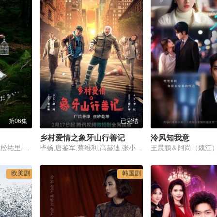
第06集
已完结
乡村爱情之象牙山行善记
泠风知我意
伊藤淳史,山口纱弥加,恒松祐里,要润,片濑梨乃,本宫泰风,伊礼姬奈,平泽宏宏路,早坂美海,白井美海,镰田莱树
毕畅,唐鉴军,蔡维利,高赫迪,张小伟,金鸿鸣,孟令宇,赵海燕
王晨鹏＆阿尚（魏江
欧美剧
韩国剧