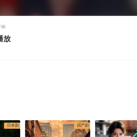
平躺
播放
日本剧
国产剧