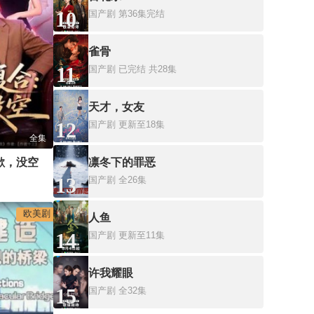
10
国产剧
第36集完结
雀骨
11
国产剧
已完结 共28集
天才，女友
12
国产剧
更新至18集
全集
歉，没空
凛冬下的罪恶
13
国产剧
全26集
欧美剧
人鱼
14
国产剧
更新至11集
许我耀眼
15
国产剧
全32集