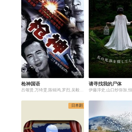
完结
枪神国语
请寻找我的尸体
吕颂贤,万绮雯,陈锦鸿,罗烈,吴毅将,梁珊,胡渭康,戴耀明,骆达华,黄树棠,何美婷,王瀛,郭峰,韦家雄
日本剧