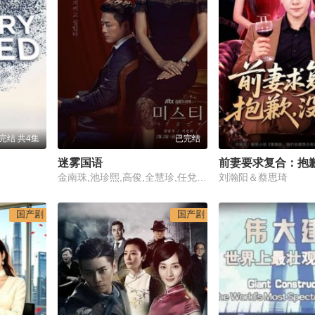
完结 共4集
已完结
迷雾国语
前妻要求复合：抱
金南珠,池珍熙,高俊,全慧珍,任兌卿,秦基周,李璟荣,安内相,李俊赫,金秀珍,李成旭,具子成,李雅贤,申康宇,姜德宗,全国焕,金宝妍,延云庆,朴晓英,徐智勋,朴佳岚,金亨宗,南庆邑,郑煐禥,韩基重,金明坤,金炯默,孙光业,朴健洛,金钟寿,全镇基,郭仁俊,李胤熙,陈贤光,梁大赫,姜鐵成,李裳宜,明智妍,孟奉鶴,崔范浩,白基邦,杨熙明,尹奉吉,姜灿阳,赵在莞,黄仁准,郭闵硕,楊泳祚,李泰亨,崔英,闵大植,孙寅勇,韩锡俊,宋敏喬,李錦姬
刘瀚阳＆蔡思琦
国产剧
国产剧