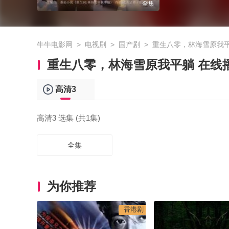
全集
牛牛电影网
>
电视剧
>
国产剧
>
重生八零，林海雪原我
重生八零，林海雪原我平躺 在线
高清3
高清3 选集 (共1集)
全集
为你推荐
香港剧