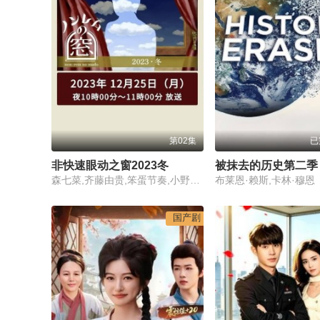
第02集
已
非快速眼动之窗2023冬
被抹去的历史第二季
森七菜,齐藤由贵,笨蛋节奏,小野花梨
布莱恩·赖斯,卡林·穆恩
国产剧