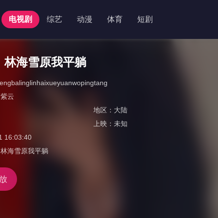
电视剧
综艺
动漫
体育
短剧
，林海雪原我平躺
engbalinglinhaixueyuanwopingtang
张紫云
地区：
大陆
上映：
未知
1 16:03:40
，林海雪原我平躺
放