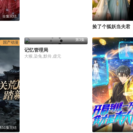
全集完结
捡了个狐妖当夫君
第3集
国产动漫
记忆管理局
大猴,染兔,默伶,虚元
第51集完结