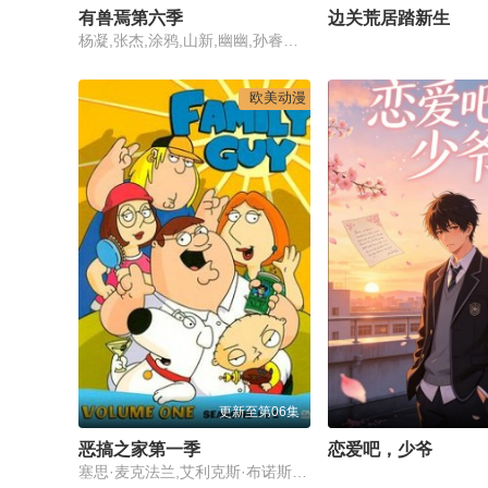
有兽焉第六季
边关荒居踏新生
杨凝,张杰,涂鸦,山新,幽幽,孙睿扬,金弦,李兰陵,杨昕燃,沈依杭,许潇文
欧美动漫
更新至第06集
恶搞之家第一季
恋爱吧，少爷
塞思·麦克法兰,艾利克斯·布诺斯町,赛斯·格林,莱西·沙伯特,帕特里克·沃伯顿,詹妮弗·提莉,蕾切尔·麦克法兰,罗里·艾伦,弗雷德·塔特西奥,瓦利·维吉尔特,乔伊·斯洛特尼克,卡洛斯·阿拉斯拉奇,菲尔·拉马,比利·维斯特,阿隆·鲁斯汀,弗兰克·维尔克,卡罗琳·劳伦斯,凯文·迈克尔·理查德森,汤姆·肯尼,巴彻·哈特曼,帕特·萨莫雷尔,埃里克·埃斯特拉德,帕特里克·布利斯托夫,加里·詹内蒂,约翰·欧赫利,林登·史密斯,阿历克斯·罗克,莱斯利·格塞斯,关颖珊,苏西·帕尔克森,鲍比·斯雷顿,玛丽·希尔,迪克·范·