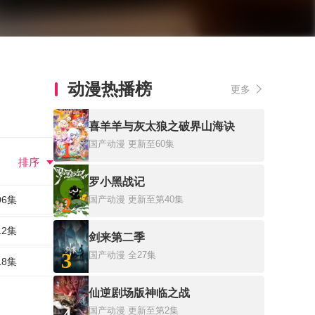
动漫热播榜
更多
喜羊羊与灰太狼之破界山海诀
1
国产动漫
更新至60集
排序
罗小黑战记
2
06集
国产动漫
更新至第40集
12集
剑来第二季
3
国产动漫
全27集
18集
仙逆剧场版神临之战
国产动漫
更新至第2集