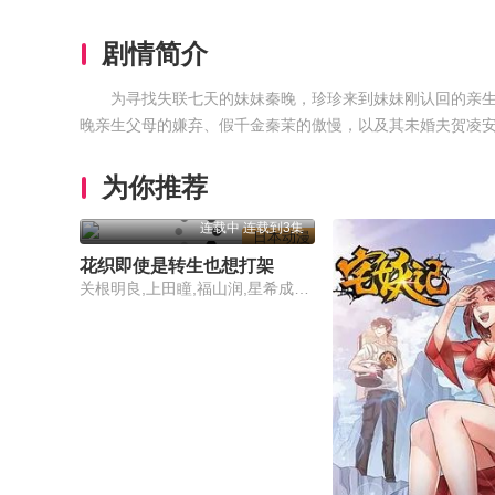
剧情简介
为寻找失联七天的妹妹秦晚，珍珍来到妹妹刚认回的亲
晚亲生父母的嫌弃、假千金秦茉的傲慢，以及其未婚夫贺凌
为你推荐
连载中 连载到3集
日本动漫
花织即使是转生也想打架
关根明良,上田瞳,福山润,星希成奏,德井青空