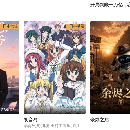
日本动漫
日本动漫
第3集完结
已完结
初音岛
余烬之后
泰勇气,野川樱,田村由香里,堀江由衣,神田朱未,松冈由贵,伊月唯,松来未祐,岸尾大辅,松井菜樱子