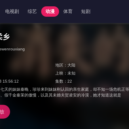
电视剧
综艺
动漫
体育
短剧
柔乡
dewenrouxiang
地区：
大陆
上映：
未知
3 15:56:12
集数：
22
联七天的妹妹秦晚，珍珍来到妹妹刚认回的亲生家庭，却不知一场危机正
弃、假千金秦茉的傲慢，以及其未婚夫贺凌安的冷漠，她才知道这就是
放