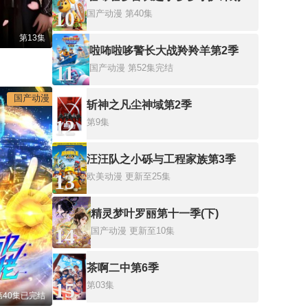
10
国产动漫
第40集
第13集
啦咘啦哆警长大战羚羚羊第2季
11
国产动漫
第52集完结
国产动漫
斩神之凡尘神域第2季
12
第9集
汪汪队之小砾与工程家族第3季
13
欧美动漫
更新至25集
精灵梦叶罗丽第十一季(下)
14
国产动漫
更新至10集
茶啊二中第6季
15
第03集
第40集已完结