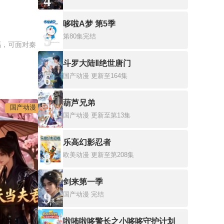
4
哆啦A梦 第5季
5
第80集完结
福，可面对秦
斗罗大陆Ⅱ绝世唐门
6
国产动漫
更新至164集
葫芦兄弟
国产动漫
7
国产动漫
更新至第13集
乐高幻影忍者
8
欧美动漫
更新至第208集
剑来第一季
9
国产动漫
完结
啦咘啦哆警长之小哆哆守护计划