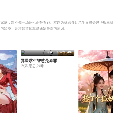
生家庭，却不知一场危机正等着她。本以为妹妹寻到亲生父母会过得很幸
安的冷漠，她才知道这就是妹妹失踪的原因。
连载中 连载到13集
国产动漫
异星求生智慧是原罪
泠落,思思,咔咔