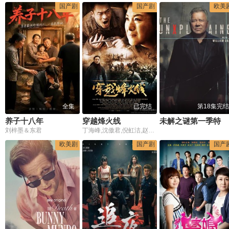
国产剧
国产剧
欧美
全集
已完结
第18集完结
养子十八年
穿越烽火线
未解之谜第一季特别篇
刘梓墨＆东君
丁海峰,沈傲君,倪虹洁,赵珈琪,任帅,范志博,田小洁,石小满,张明健,果靖霖,宋晓英,徐黄丽,赵泽文,董波,韩雨烨,胡天阳,李易辰,刘长纯,马境,杨圣文
欧美剧
国产剧
国产