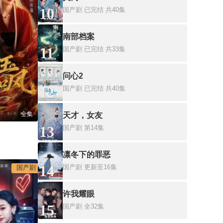
10
国产剧
已完结 共40集
南部档案
11
国产剧
已完结 共33集
问心2
12
国产剧
已完结 共40集
全集
天才，女友
13
国产剧
第14集
凛冬下的罪恶
14
国产剧
更新至16集
国产剧
许我耀眼
15
国产剧
全32集