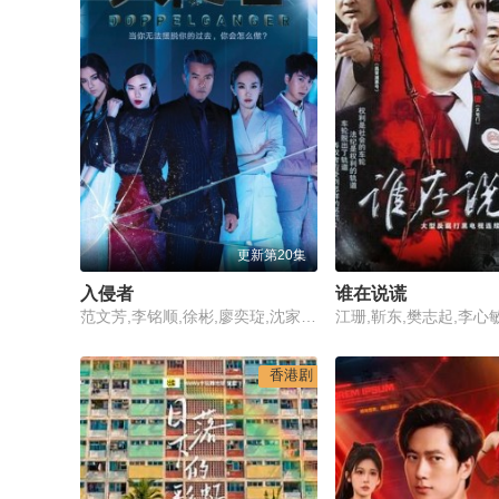
更新第20集
入侵者
谁在说谎
范文芳,李铭顺,徐彬,廖奕琁,沈家玉,林明伦,江俊翰,朱厚任,张顺源,林慧玲,郭舒贤
香港剧