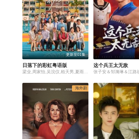
更新至01集
日落下的彩虹粤语版
这个兵王太无敌
梁业,周家怡,吴浣仪,栢天男,夏雨,唐诗咏,郭锋,潘灿良,黃奕晨,陈欣妍,许博文,邱士缙,葛绰瑶,许轶,何洛瑶,苏文涛
张子安＆邹漪琳＆江路
海外剧