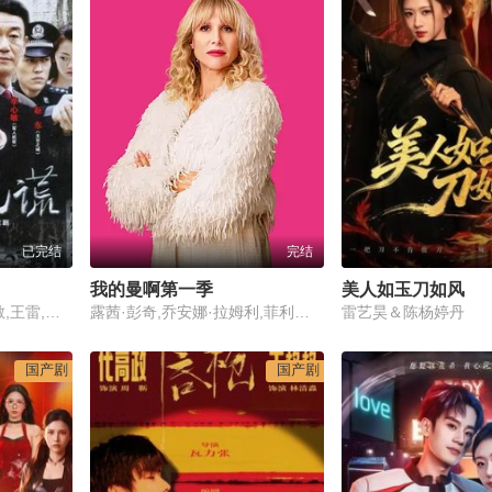
已完结
完结
我的曼啊第一季
美人如玉刀如风
江珊,靳东,樊志起,李心敏,王雷,朱景芳,王冬明
露茜·彭奇,乔安娜·拉姆利,菲利帕·邓恩,塞缪尔·安德森,希沃恩·麦克斯维尼,罗森达·桑德尔,伊考·夸提,彼得·塞拉菲诺威茨,杰克·维尔,麦莉·洛克,安雅·麦肯纳-布鲁斯,Alexander Shaw,Archie Smith,Anna Fey,Liz Sutherland Lim,詹姆斯·赖特
雷艺昊＆陈杨婷丹
国产剧
国产剧