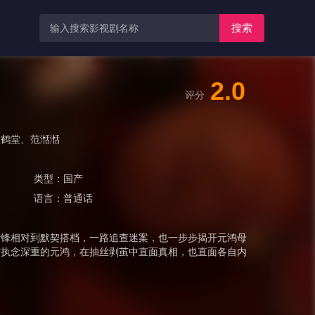
搜索
2.0
评分
孟鹤堂
、
范湉湉
类型：
国产
语言：
普通话
针锋相对到默契搭档，一路追查迷案，也一步步揭开元鸿母
与执念深重的元鸿，在抽丝剥茧中直面真相，也直面各自内