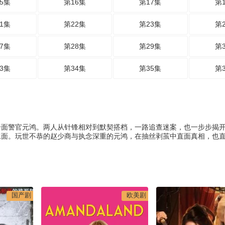
5集
第16集
第17集
第
1集
第22集
第23集
第
7集
第28集
第29集
第
3集
第34集
第35集
第
冷面警官元鸿。两人从针锋相对到默契搭档，一路追查迷案，也一步步揭
水面。玩世不恭的赵少商与执念深重的元鸿，在抽丝剥茧中直面真相，也
国产剧
欧美剧