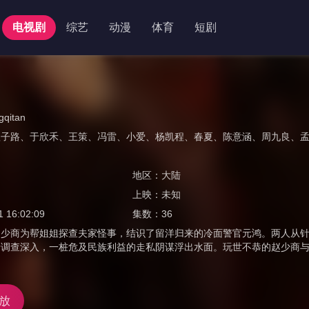
电视剧
综艺
动漫
体育
短剧
gqitan
翟子路
、
于欣禾
、
王策
、
冯雷
、
小爱
、
杨凯程
、
春夏
、
陈意涵
、
周九良
、
地区：
大陆
上映：
未知
1 16:02:09
集数：
36
赵少商为帮姐姐探查夫家怪事，结识了留洋归来的冷面警官元鸿。两人从
着调查深入，一桩危及民族利益的走私阴谋浮出水面。玩世不恭的赵少商
放