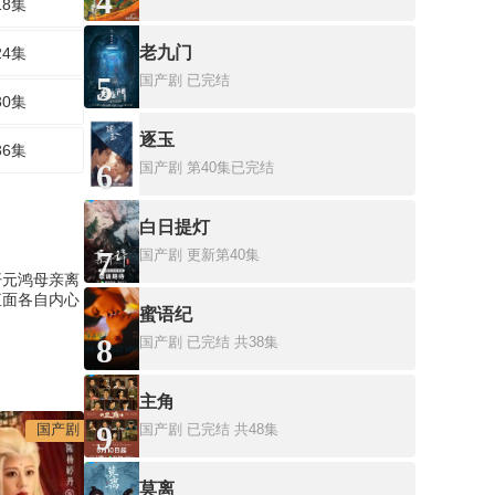
4
18集
老九门
24集
5
国产剧
已完结
30集
逐玉
36集
6
国产剧
第40集已完结
白日提灯
7
国产剧
更新第40集
开元鸿母亲离
直面各自内心
蜜语纪
8
国产剧
已完结 共38集
主角
9
国产剧
国产剧
已完结 共48集
莫离