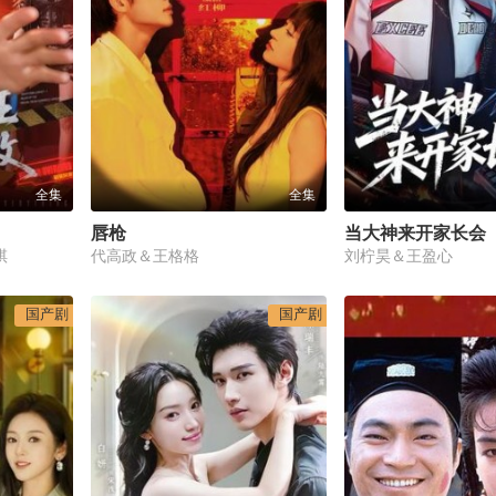
全集
全集
唇枪
当大神来开家长会
祺
代高政＆王格格
刘柠昊＆王盈心
国产剧
国产剧