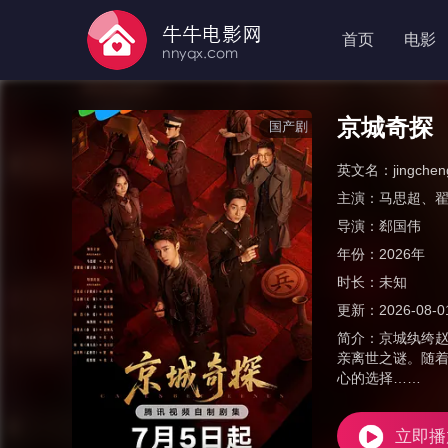
首页
电影
京城奇探
国产剧
英文名：
jingchen
主演：
马思超
、
导演：
郄国伟
年份：
2026年
时长：
未知
更新：
2026-08-0
简介：
京城纨绔
亲离世之谜。随
心的选择……
立即播