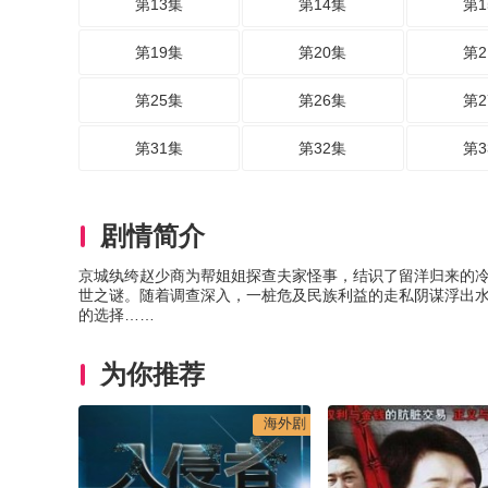
第13集
第14集
第1
第19集
第20集
第2
第25集
第26集
第2
第31集
第32集
第3
剧情简介
京城纨绔赵少商为帮姐姐探查夫家怪事，结识了留洋归来的
世之谜。随着调查深入，一桩危及民族利益的走私阴谋浮出
的选择……
为你推荐
海外剧