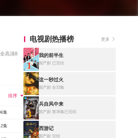
电视剧热播榜
更多
全高清8
我的前半生
1
国产剧
已完结
这一秒过火
2
国产剧
全33集
排序
兵自风中来
3
国产剧
第36集已完结
06集
12集
西游记
国产剧
完结