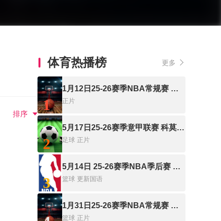
体育热播榜
更多
1月12日25-26赛季NBA常规赛 老鹰VS勇士
1
正片
排序
5月17日25-26赛季意甲联赛 科莫VS帕尔马
2
足球
正片
5月14日 25-26赛季NBA季后赛 骑士VS活塞
3
篮球
更新国语
1月31日25-26赛季NBA常规赛 快船VS倔金
篮球
正片