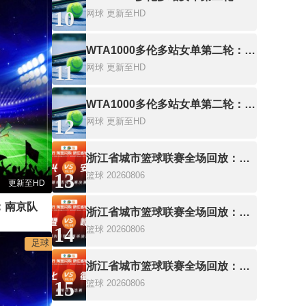
10
网球
更新至HD
WTA1000多伦多站女单第二轮：戴伊VS高芙
11
网球
更新至HD
WTA1000多伦多站女单第二轮：卡萨金娜VS莱巴金娜
12
网球
更新至HD
浙江省城市篮球联赛全场回放：长兴VS安吉
13
篮球
20260806
更新至HD
江苏城市足球联赛：南京队VS连云港队20260725
浙江省城市篮球联赛全场回放：诸暨VS嵊州
14
篮球
20260806
足球
浙江省城市篮球联赛全场回放：开化VS衢江
15
篮球
20260806