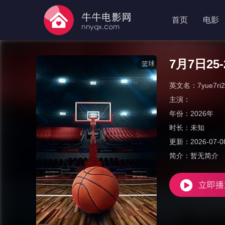
首页
电影
7月7日25
篮球
英文名：
7yue7ri
主演：
年份：
2026年
时长：
未知
更新：
2026-07-0
简介：
暂无简介
立即播