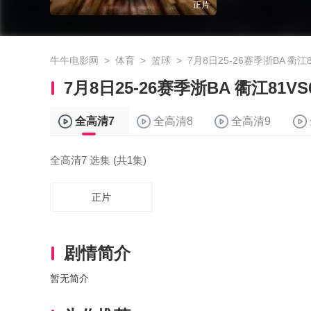
正片
牛牛电影网
>
体育
>
篮球
>
7月8日25-26赛季浙BA 衢江
7月8日25-26赛季浙BA 衢江81V
全高清7
全高清8
全高清9
全高清7 选集 (共1集)
正片
剧情简介
暂无简介