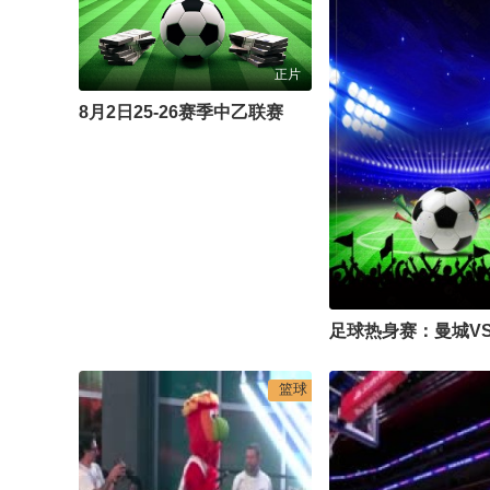
正片
8月2日25-26赛季中乙联赛 山东泰山B队VS大连克为
篮球