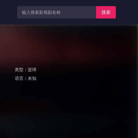
搜索
类型：
篮球
语言：
未知