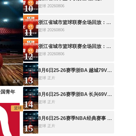
10
篮球
20260806
浙江省城市篮球联赛全场回放：开化VS衢江
11
篮球
20260806
浙江省城市篮球联赛全场回放：越城VS上虞
12
篮球
20260806
8月6日25-26赛季浙BA 越城79VS86上虞
13
篮球
正片
正片
8月3日25-26赛季全国青年篮球联赛 浙江广厦88VS64福建浔兴
8月6日25-26赛季浙BA 长兴69VS70安吉
14
篮球
正片
篮球
8月6日25-26赛季NBA经典赛事 湖人VS太阳
15
篮球
正片