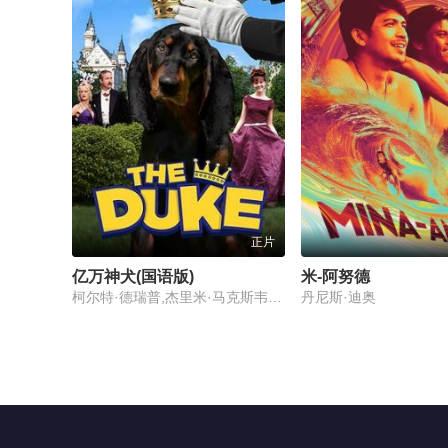
正片
亿万神犬(国语版)
米-阿努德
柯尔特·德瑞普,杰里米·马克斯韦尔,约翰·内威尔
丹尼斯·迪奥