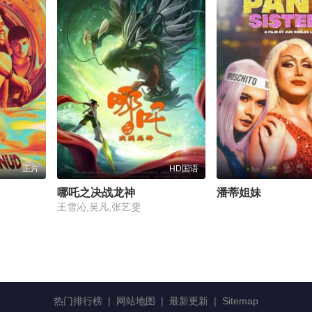
正片
HD国语
哪吒之决战龙神
潘蒂姐妹
王雪沁,吴凡,张艺雯
热门排行榜
|
网站地图
|
最新更新
|
Sitemap