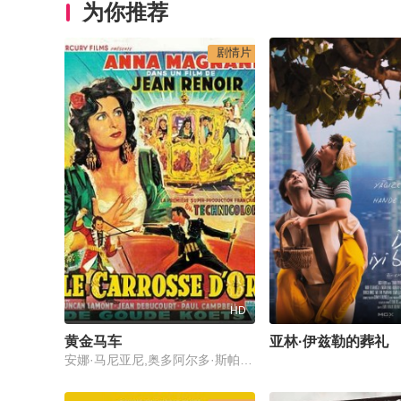
为你推荐
剧情片
HD
黄金马车
亚林·伊兹勒的葬礼
安娜·马尼亚尼,奥多阿尔多·斯帕达罗,娜达·菲奥雷利,丹特,保罗·坎贝尔,拉尔夫·杜鲁门,威廉·塔布斯,让·德比古,Duncan Lamont,George Higgins,Gisella Mathews,Raf De La Torre,Elena Altieri,Riccardo Rioli