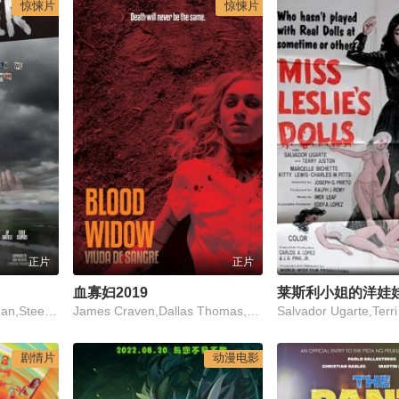
惊悚片
惊悚片
正片
正片
血寡妇2019
莱斯利小姐的洋娃娃
Jip Bartels,Sebas Berman,Steef Cuijpers,Randy Fokke,Gerda Havertong,菲恩·林登霍威斯,Harm Duco Schut,克里斯·泰茨,乔胡姆·滕哈夫,Dook van Dijck,Joy Verberk
James Craven,Dallas Thomas,Melissa Aguirre Fernandez
剧情片
动漫电影