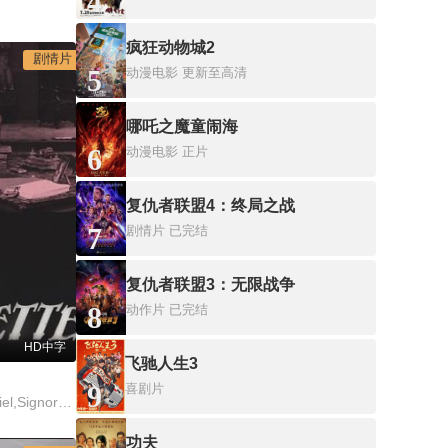
4
疯狂动物城2
剧情片
5
动漫电影
更新至高清
哪吒之魔童闹海
6
动漫电影
正片
复仇者联盟4：终局之战
7
剧情片
已完结
复仇者联盟3：无限战争
8
动作片
已完结
HD中字
飞驰人生3
9
喜剧片
Andrée,Brabant,Gabriel,Signoret,Jules,Raucourt,Genevieve,Williams
功夫