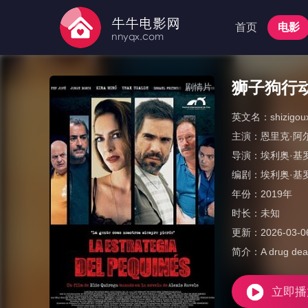
首页
电影
狮子狗行
剧情片
英文名：
shizigou
主演：
恩里克·阿
导演：
埃利奥·基
编剧：
埃利奥·基罗加
年份：
2019年
时长：
未知
更新：
2026-03-0
简介：
A drug dea
立即播