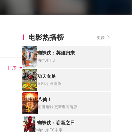
电影热播榜
更多
蜘蛛侠：英雄归来
1
动作片
HD
排序
功夫女足
2
喜剧片
高清版
八仙！
3
动漫电影
更新至高清版
蜘蛛侠：崭新之日
动作片
TC中字