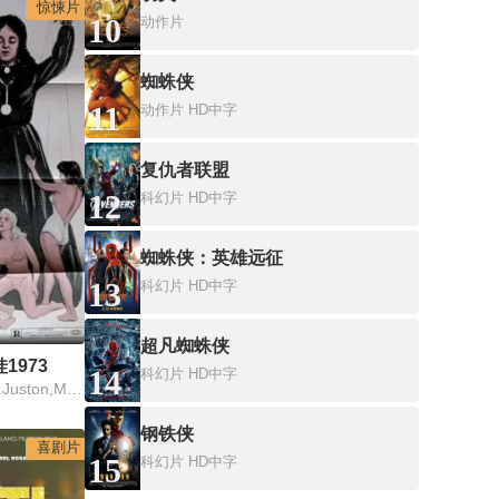
惊悚片
10
动作片
蜘蛛侠
11
动作片
HD中字
复仇者联盟
12
科幻片
HD中字
蜘蛛侠：英雄远征
13
科幻片
HD中字
超凡蜘蛛侠
1973
14
科幻片
HD中字
Salvador Ugarte,Terri Juston,Marcelle Bichette
钢铁侠
喜剧片
15
科幻片
HD中字