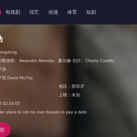
电视剧
综艺
动漫
体育
短剧
动
xingdong
尔喀德斯
、
Alejandro Almeida
、
豪尔赫·伯什
、
Chicho Castillo
罗加
,David Mu?oz
地区：
西班牙
上映：
未知
6 02:24:03
ler plans to rob his own bosses to pay a debt.
放