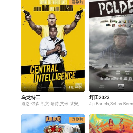
喜剧片
HD中字
乌龙特工
圩田2023
道恩·强森,凯文·哈特,艾米·莱安,丹尼尔·尼科莱特,杰森·贝特曼,亚伦·保尔,瑞恩·汉森,蒂姆·格里芬,托马斯·克莱舒曼,梅根·帕克
喜剧片