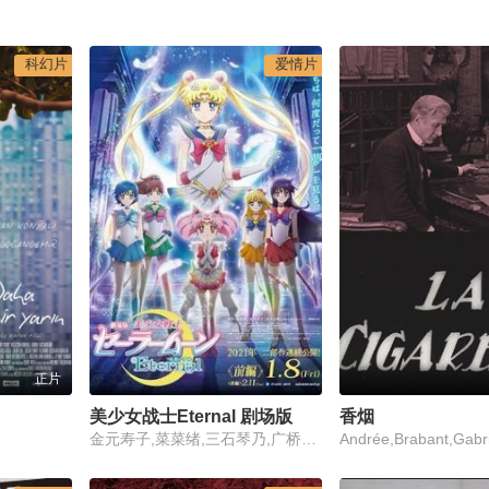
科幻片
爱情片
正片
美少女战士Eternal 剧场版 前篇
香烟
金元寿子,菜菜绪,三石琴乃,广桥凉,佐藤利奈