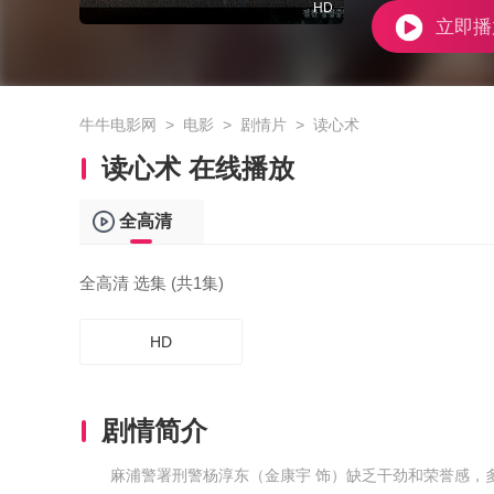
HD
立即播
牛牛电影网
>
电影
>
剧情片
>
读心术
读心术 在线播放
全高清
全高清 选集 (共1集)
HD
剧情简介
麻浦警署刑警杨淳东（金康宇 饰）缺乏干劲和荣誉感，