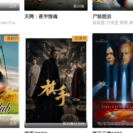
正片
第10集
天网：夜半惊魂
尸前想后
Guy Bedos,Michèle Bernier,Franck de la Personne,Benno Fürmann,盖伊·巴多斯
喜剧片
纪录片
第10集已完结
正片