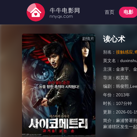
首页
电影
读心术
剧情片
别名：
接触感应,奇迹
英文名：
duxinsh
主演：
金康宇
、
导演：
权昊英
编剧：
韩俊熙,Lee 
年份：
2013年
时长：
107分钟
更新：
2026-01-1
简介：
麻浦警署
麻浦辖区发生一