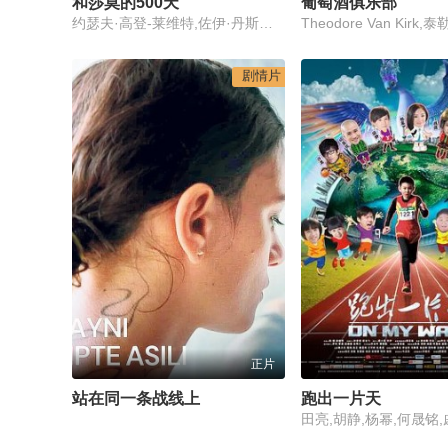
和莎莫的500天
葡萄酒俱乐部
约瑟夫·高登-莱维特,佐伊·丹斯切尔,吉奥弗瑞·阿伦德,科洛·莫瑞兹,马修·格雷·古柏勒,克拉克·格雷格,帕特里夏·贝尔彻,瑞秋·波士顿,敏卡·凯利,Charles,Walker,伊安·瑞德·科斯勒,维勒特·罗德里格斯,伊薇特·尼科尔·布朗,妮科尔·维丘什,麦丽·弗拉纳甘,西德·威尔纳,理查德·麦克格纳格尔,让-保罗·维尼翁,苏比尔·阿祖尔,盖斯·卡尔,娜丁·埃利斯,蒂凡妮·格拉纳斯,布兰登·亨舍尔,莱克茜·休姆,詹妮弗·李·凯耶斯,蒂姆·拉卡特纳,瑞贝卡·林,安东尼·马西奥纳,瑞恩·托马斯,克里斯汀文森
剧情片
正片
站在同一条战线上
跑出一片天