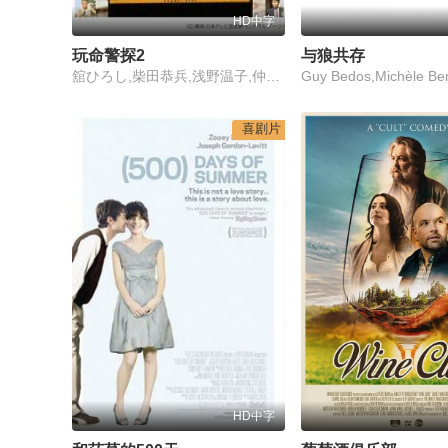
HD中字
玩命警探2
与狼共存
舘ひろし,柴田恭兵,浅野温子,仲村トオル
喜剧片
HD中字