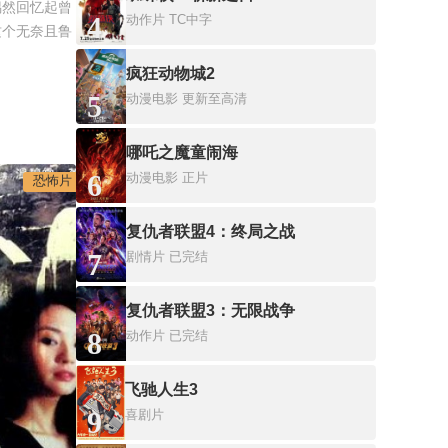
偶然回忆起曾
4
动作片
TC中字
这个无奈且鲁
疯狂动物城2
5
动漫电影
更新至高清
哪吒之魔童闹海
6
动漫电影
正片
恐怖片
复仇者联盟4：终局之战
7
剧情片
已完结
复仇者联盟3：无限战争
8
动作片
已完结
飞驰人生3
9
喜剧片