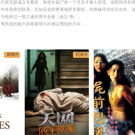
局方面无疑成立专案组，致使女孩尸体一个月后才被人发现。恼怒的淳东
事件有着密切联系。后知后觉的警署城里专案组，却将杨淳东排斥在外。
与他有过一面之缘的青年金俊（金泛 饰）。
夷所思的能力则将案情引向难以预知的方向……
剧情片
纪录片