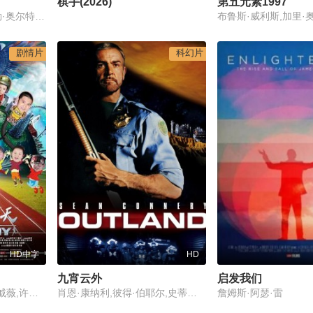
棋手(2026)
第五元素1997
Theodore Van Kirk,泰勒·奥尔特加,史蒂夫·李特
剧情片
科幻片
HD中字
HD
九宵云外
启发我们
田亮,胡静,杨幂,何晟铭,戚薇,许嵩,常铖,樊少皇,曲双双
肖恩·康纳利,彼得·伯耶尔,史蒂文·伯克夫
詹姆斯·阿瑟·雷