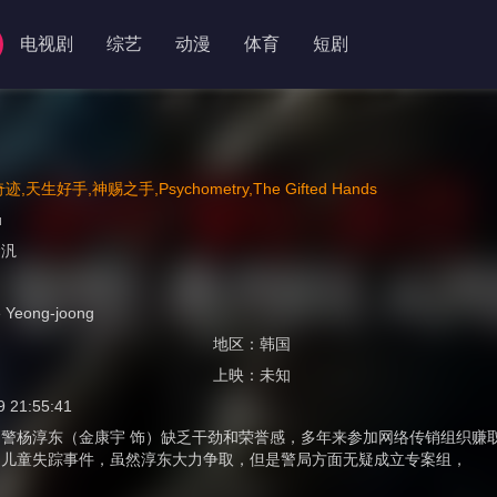
电视剧
综艺
动漫
体育
短剧
,天生好手,神赐之手,Psychometry,The Gifted Hands
u
金汎
Yeong-joong
地区：
韩国
上映：
未知
9 21:55:41
刑警杨淳东（金康宇 饰）缺乏干劲和荣誉感，多年来参加网络传销组织赚
起儿童失踪事件，虽然淳东大力争取，但是警局方面无疑成立专案组，