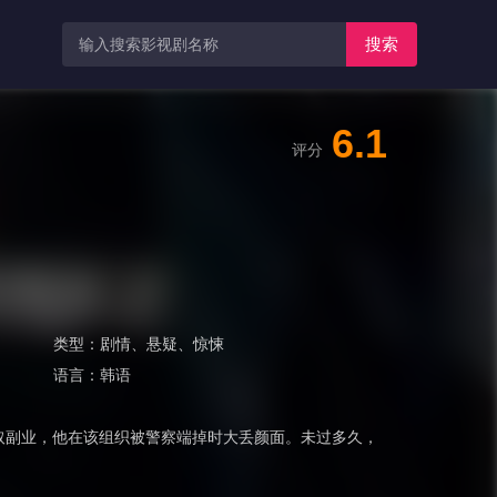
搜索
6.1
评分
类型：
剧情
、
悬疑
、
惊悚
语言：
韩语
取副业，他在该组织被警察端掉时大丢颜面。未过多久，