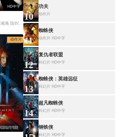
功夫
HD中字
10
动作片
温碧霞,万绮雯,周蕾,林湘漪,陆剑明,张轶群,安笛
蜘蛛侠
11
动作片
HD中字
动作片
复仇者联盟
12
科幻片
HD中字
蜘蛛侠：英雄远征
13
科幻片
HD中字
超凡蜘蛛侠
14
科幻片
HD中字
钢铁侠
科幻片
HD中字