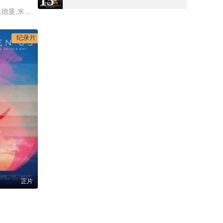
15
布鲁斯·威利斯,加里·奥德曼,米拉·乔沃维奇,克里斯·塔克
纪录片
正片