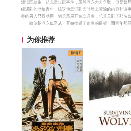
浦辖区发生一起儿童失踪事件，虽然淳东大力争取，但是警
经遇到的墙绘青年，惊讶地意识到当时墙上喷涂的内容和该
莽的男人只得动用一切关系展开独立调查，总算见到了那名曾
致使杨淳东似乎从一开始搞错了追查的目标，而青年那匪
为你推荐
剧情片