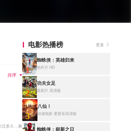
电影热播榜
更多
蜘蛛侠：英雄归来
1
动作片
HD
排序
功夫女足
2
喜剧片
高清版
八仙！
3
动漫电影
更新至高清版
未过多久，麻
蜘蛛侠：崭新之日