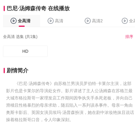
巴尼·汤姆森传奇 在线播放
全高清
高清
高清2
全
全高清 选集 (共1集)
排序
HD
剧情简介
《巴尼·汤姆森传奇》由苏格兰男演员罗伯特·卡莱尔主演，这部
影片也是卡莱尔的导演处女作。影片讲述了主人公汤姆森在苏格兰最
大城市格拉斯哥一家理发店工作期间因争执失手杀死老板，并向自己
滑稽且性格暴烈的母亲求助，随后陷入一系列误杀事件。母亲一角由
奥斯卡影后、英国女演员埃玛·汤普森扮演，她在剧中浓妆艳抹且说话
操着格拉斯哥口音，令人印象深刻。