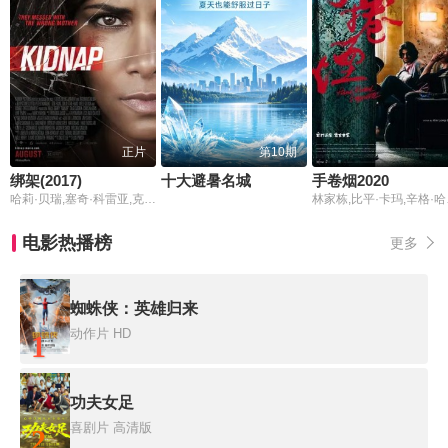
正片
第10期
绑架(2017)
十大避暑名城
手卷烟2020
哈莉·贝瑞,塞奇·科雷亚,克里斯·麦金
林家栋
电影热播榜
更多
蜘蛛侠：英雄归来
动作片
HD
1
功夫女足
喜剧片
高清版
2