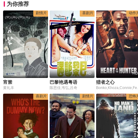
为你推荐
剧情片
喜剧片
动作
HD
HD
宵禁
巴黎艳遇粤语
猎者之心
黄礼丰
陈思佳,韦弘,吕奇
Bonko,Khoz
喜剧片
剧情片
恐怖