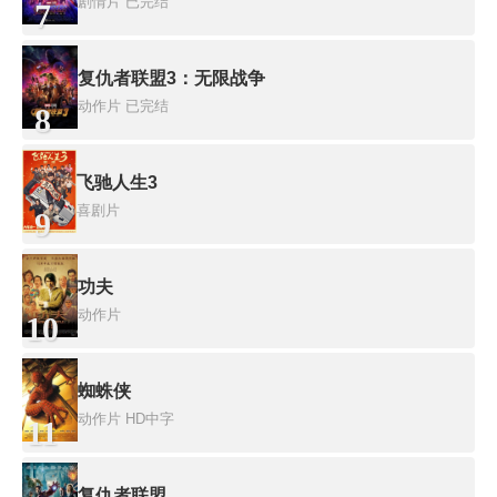
剧情片
已完结
7
复仇者联盟3：无限战争
动作片
已完结
8
飞驰人生3
喜剧片
9
功夫
动作片
10
蜘蛛侠
动作片
HD中字
11
复仇者联盟