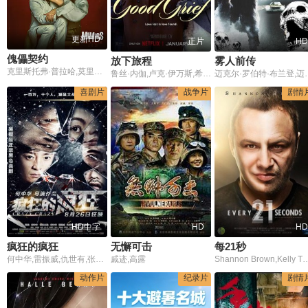
更新HD
正片
HD
傀儡契约
放下旅程
雾人前传
克里斯托弗·普拉哈,莫里亚,斯蒂芬·托布罗斯基
鲁丝·内伽,卢克·伊万斯,希米什·帕特尔,大卫·布拉德利,西莉亚·伊姆里,阿诺德·瓦卢瓦,贾马尔·韦斯特曼
迈克尔·罗伯特
喜剧片
战争片
剧情
HD中字
HD
HD
疯狂的疯狂
无懈可击
每21秒
何中华,雷振威,仇世有,张钰茜,任希鸿,贾娅
戚迹,高露
Shannon Brown,Kelly Thieba
动作片
纪录片
剧情