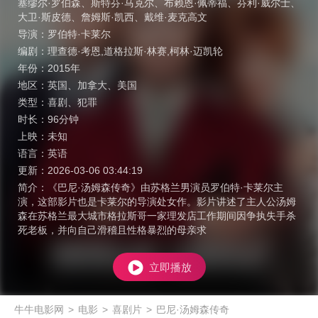
塞缪尔·罗伯森
、
斯特芬·马克尔
、
布赖恩·佩蒂福
、
芬利·威尔士
、
大卫·斯皮德
、
詹姆斯·凯西
、
戴维·麦克高文
导演：
罗伯特·卡莱尔
编剧：
理查德·考恩,道格拉斯·林赛,柯林·迈凯轮
年份：
2015年
地区：
英国
、
加拿大
、
美国
类型：
喜剧
、
犯罪
时长：
96分钟
上映：
未知
语言：
英语
更新：
2026-03-06 03:44:19
简介：
《巴尼·汤姆森传奇》由苏格兰男演员罗伯特·卡莱尔主
演，这部影片也是卡莱尔的导演处女作。影片讲述了主人公汤姆
森在苏格兰最大城市格拉斯哥一家理发店工作期间因争执失手杀
死老板，并向自己滑稽且性格暴烈的母亲求
立即播放
牛牛电影网
>
电影
>
喜剧片
>
巴尼·汤姆森传奇