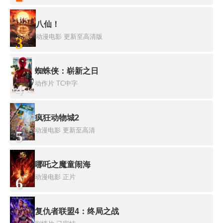
八仙！
动漫电影
更新至高清版
3
蜘蛛侠：崭新之日
动作片
TC中字
4
疯狂动物城2
动漫电影
更新至高清
5
哪吒之魔童闹海
动漫电影
正片
6
复仇者联盟4：终局之战