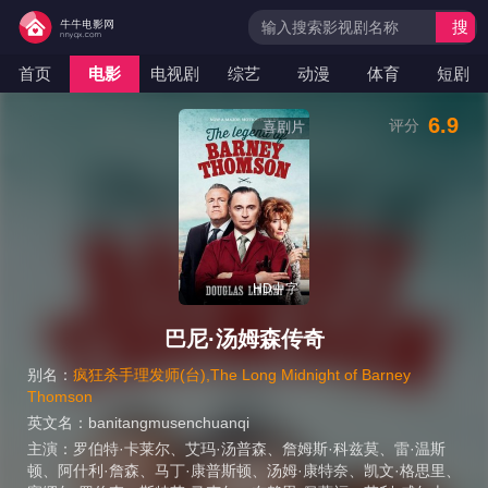
搜
索
首页
电影
电视剧
综艺
动漫
体育
短剧
6.9
评分
喜剧片
HD中字
巴尼·汤姆森传奇
别名：
疯狂杀手理发师(台),The Long Midnight of Barney
Thomson
英文名：
banitangmusenchuanqi
主演：
罗伯特·卡莱尔
、
艾玛·汤普森
、
詹姆斯·科兹莫
、
雷·温斯
顿
、
阿什利·詹森
、
马丁·康普斯顿
、
汤姆·康特奈
、
凯文·格思里
、